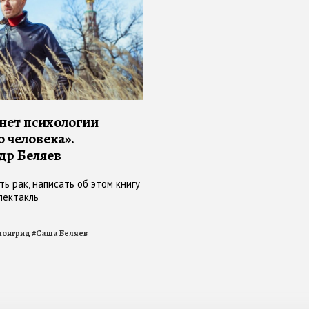
 нет психологии
о человека».
др Беляев
ь рак, написать об этом книгу
пектакль
лонгрид
#
Саша Беляев