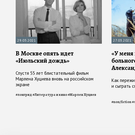
29.03.2021
27.03.2021
В Москве опять идет
«У меня
«Июльский дождь»
больног
Алексан
Спустя 55 лет блистательный фильм
Марлена Хуциева вновь на российском
Как пережит
экране
и сыграть с
#
лонгрид
#
Литература и кино
#
Марлен Хуциев
#
non/fiction
#