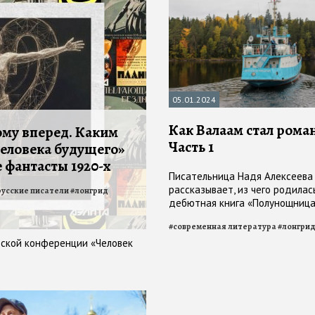
05.01.2024
Как Валаам стал рома
ому вперед. Каким
Часть 1
человека будущего»
 фантасты 1920-х
Писательница Надя Алексеева
рассказывает, из чего родилас
русские писатели
#
лонгрид
дебютная книга «Полунощниц
#
современная литература
#
лонгри
еской конференции «Человек