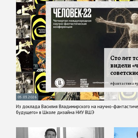
Сто лет т
видели «
советские
#
фантастика
#
05.03.2026
Из доклада Василия Владимирского на научно-фантастич
будущего» в Школе дизайна НИУ ВШЭ