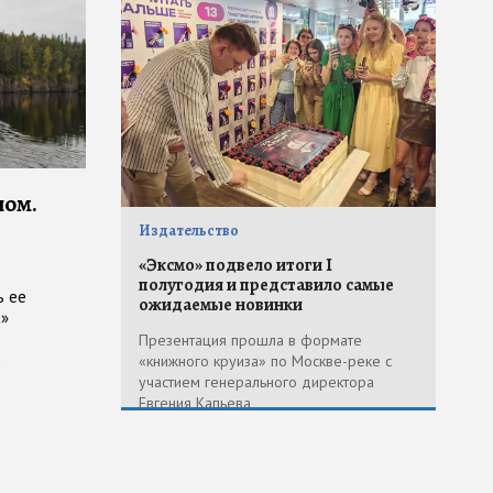
ном.
Издательство
«Эксмо» подвело итоги I
полугодия и представило самые
ь ее
ожидаемые новинки
а»
Презентация прошла в формате
д
«книжного круиза» по Москве-реке с
участием генерального директора
Евгения Капьева