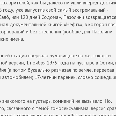
азах зрителей, как бы далеко ни ушли вперед дости
 году, уже выпустив свой самый экстремальный -
«Салò, или 120 дней Содома», Пазолини возвращается
ь над документальной книгой «Нефть», в которой пр
корпораций и без стеснения (вообще для Пазолини
мкие имена.
анней стадии прервало чудовищное по жестокости
ой версии, 1 ноября 1975 года на пустыре в Остии, 
бил (а потом буквально размазал по земле, переехав
м автомобилем) 17-летний паренек, словно сошедши
 знакомого на пустырь, сомнений не вызывало. Но,
о, связанного с темой гомосексуализма, версия сра
росток с говорящим прозвищем «Лягушонок» мог од