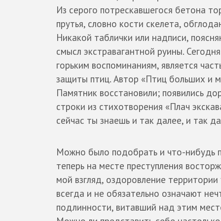
Из серого потрескавшегося бетона то
прутья, словно кости скелета, обглода
Никакой таблички или надписи, поясн
смысл экстравагантной руины. Сегодня
горьким воспоминаниям, является час
защиты птиц. Автор «Птиц больших и м
Памятник восстановили; появились до
строки из стихотворения «Плач экскав
сейчас ты знаешь и так далее, и так да
Можно было подобрать и что-нибудь по
теперь на месте преступления восторж
мой взгляд, оздоровление территории 
всегда и не обязательно означают неч
подлинности, витавший над этим мест
Можно ли представить себе настолько