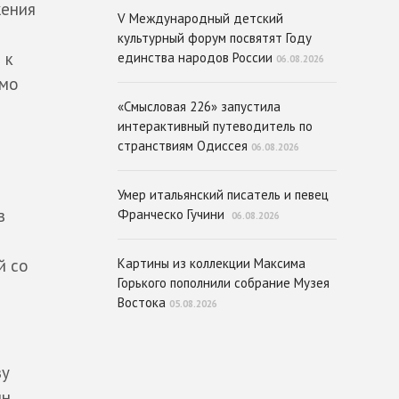
жения
V Международный детский
культурный форум посвятят Году
 к
единства народов России
06.08.2026
ямо
«Смысловая 226» запустила
интерактивный путеводитель по
странствиям Одиссея
06.08.2026
Умер итальянский писатель и певец
в
Франческо Гучини
06.08.2026
й со
Картины из коллекции Максима
Горького пополнили собрание Музея
Востока
05.08.2026
зу
ин