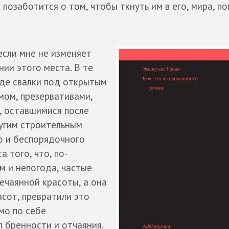
 позаботится о том, чтобы ткнуть им в его, мира, п
если мне не изменяет
нии этого места. В те
оде свалки под открытым
ом, презервативами,
, оставшимися после
ругим строительным
о и беспорядочного
 того, что, по-
м и непогода, частые
ечаянной красоты, а она
асот, превратили это
мо по себе
 бренности и отчаяния.