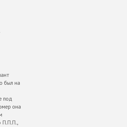
я
лант
о был на
е под
номер она
м
П.П.П.,