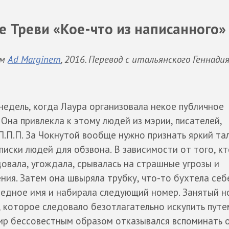
 Треви «Кое-что из написанного»
ом
Ad Marginem
, 2016. Перевод с итальянского Геннади
недель, когда Лаура организовала некое публичное
Она привлекла к этому людей из мэрии, писателей,
П.П.П. За Чокнутой вообще нужно признать яркий та
писки людей для обзвона. В зависимости от того, кт
овала, угождала, срывалась на страшные угрозы и
ия. Затем она швыряла трубку, что-то бухтела себ
ередное имя и набирала следующий номер. Занятый 
, которое следовало безотлагательно искупить путе
ир бессовестным образом отказывался вспоминать о 