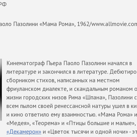
.РФ
аоло Пазолини «Мама Рома», 1962/www.allmovie.co
Кинематограф Пьера Паоло Пазолини начался в
литературе и закончился в литературе. Дебютиро
сборником стихов, написанных на местном
фриуланском диалекте, и скандальным романом 
жизни городских низов Рима «Шпана», Пазолини 
всем пылом своей ренессансной натуры ушел в ки
и кино ответило ему взаимностью. «Мама Рома» 
«Медея», «Теорема» и «Птицы большие и малые»,
«Декамерон»
и «Цветок тысячи и одной ночи» - э