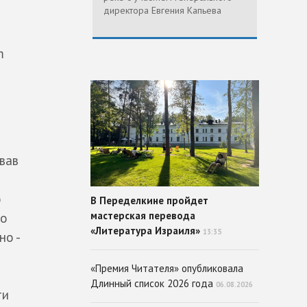
директора Евгения Капьева
m
вав
о
В Переделкине пройдет
мастерская перевода
со
«Литература Израиля»
13:35
но -
и
«Премия Читателя» опубликовала
Длинный список 2026 года
06.08.2026
ти