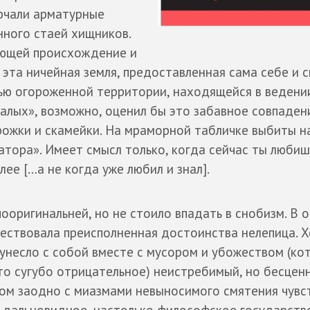
рчали арматурные
нного стаей хищников.
яющей происхождение и
 эта ничейная земля, предоставленная сама себе и 
тью огороженной территории, находящейся в ведени
алых», возможно, оценил бы это забавное совпаден
рожки и скамейки. На мраморной табличке выбиты н
атора». Имеет смысл только, когда сейчас ты любишь
лее […а не когда уже любил и знал].
оригинальней, но не стоило впадать в снобизм. В 
ествовала преисполненная достоинства нелепица. Х
унесло с собой вместе с мусором и убожеством (ко
то сугубо отрицательное) неистребимый, но бесцен
ом заодно с миазмами невыносимого смятения чувст
 дальновидное, настолько философское государство