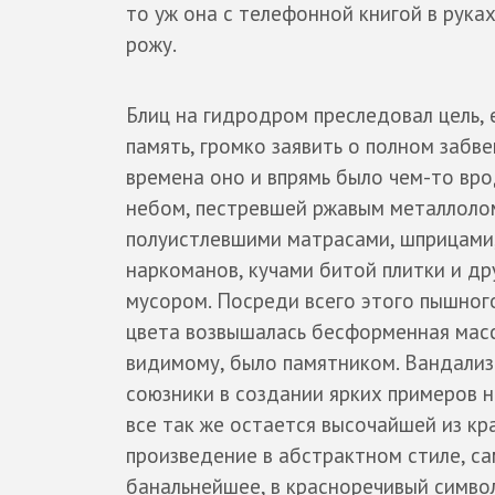
то уж она с телефонной книгой в руках
рожу.
Блиц на гидродром преследовал цель, 
память, громко заявить о полном забве
времена оно и впрямь было чем-то вр
небом, пестревшей ржавым металлолом
полуистлевшими матрасами, шприцами
наркоманов, кучами битой плитки и д
мусором. Посреди всего этого пышног
цвета возвышалась бесформенная масса
видимому, было памятником. Вандализ
союзники в создании ярких примеров н
все так же остается высочайшей из кр
произведение в абстрактном стиле, са
банальнейшее, в красноречивый символ