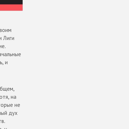
своим
и Лиги
ие.
ачальные
, и
общем,
отя, на
торые не
ный дух
в.
, у