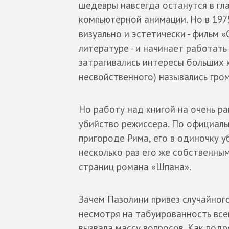
шедевры навсегда останутся в гл
компьютерной анимации. Но в 1975
визуально и эстетически - фильм 
литературе - и начинает работат
затрагивались интересы больших 
несвойственного) назывались гро
Но работу над книгой на очень р
убийство режиссера. По официальн
пригороде Рима, его в одиночку у
несколько раз его же собственны
страниц романа «Шпана».
Зачем Пазолини привез случайного
несмотря на табуированность всег
вызвала массу вопросов. Как под