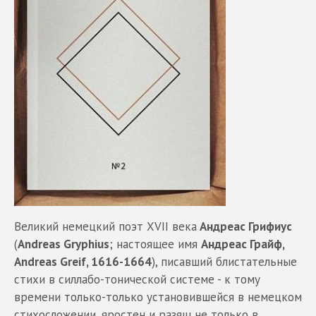
Великий немецкий поэт XVII века
Андреас Грифиус
(
Andreas Gryphius
; настоящее имя
Андреас Грайф,
Andreas Greif, 1616-1664
), писавший блистательные
стихи в силлабо-тонической системе - к тому
времени только-только установившейся в немецком
стихосложении, яростен и разящ не только в