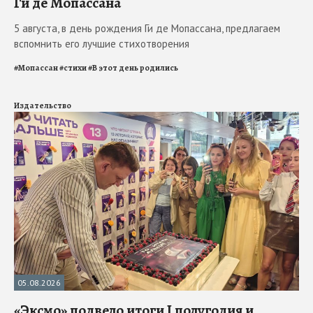
Ги де Мопассана
5 августа, в день рождения Ги де Мопассана, предлагаем
вспомнить его лучшие стихотворения
#
Мопассан
#
стихи
#
В этот день родились
Издательство
05.08.2026
«Эксмо» подвело итоги I полугодия и