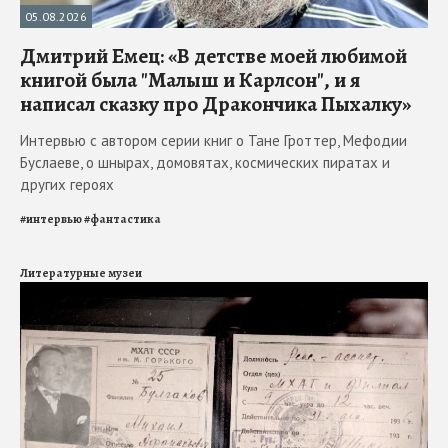
05.08.2026
Дмитрий Емец: «В детстве моей любимой
книгой была "Малыш и Карлсон", и я
написал сказку про Дракончика Пыхалку»
Интервью с автором серии книг о Тане Гроттер, Мефодии
Буслаеве, о шнырах, домовятах, космических пиратах и
других героях
#
интервью
#
фантастика
Литературные музеи