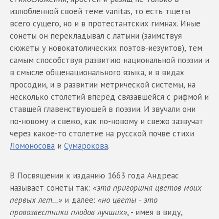
излюбленной своей теме vanitas, то есть тщеты
всего сущего, но и в протестантских гимнах. Иные
сонеты он перекладывал с латыни (заимствуя
сюжеты у новокатолических поэтов-иезуитов), тем
самым способствуя развитию национальной поэзии и
в смысле общенационального языка, и в видах
просодии, и в развитии метрической системы, на
несколько столетий вперёд связавшейся с рифмой и
ставшей главенствующей в поэзии. И звучали они
по-новому и свежо, как по-новому и свежо зазвучат
через какое-то столетие на русской почве стихи
Ломоносова
и
Сумарокова
.
В Посвящении к изданию 1663 года Андреас
называет сонеты так:
«эта пригоршня цветов моих
первых лет…»
и далее:
«но цветы - это
провозвестники плодов лучших»
, - имея в виду,