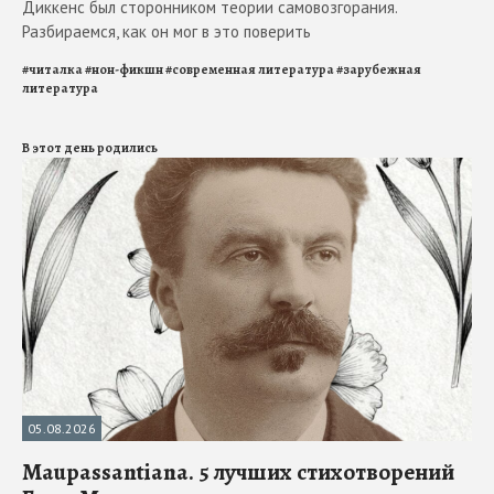
Диккенс был сторонником теории самовозгорания.
Разбираемся, как он мог в это поверить
#
читалка
#
нон-фикшн
#
современная литература
#
зарубежная
литература
В этот день родились
05.08.2026
Maupassantiana. 5 лучших стихотворений