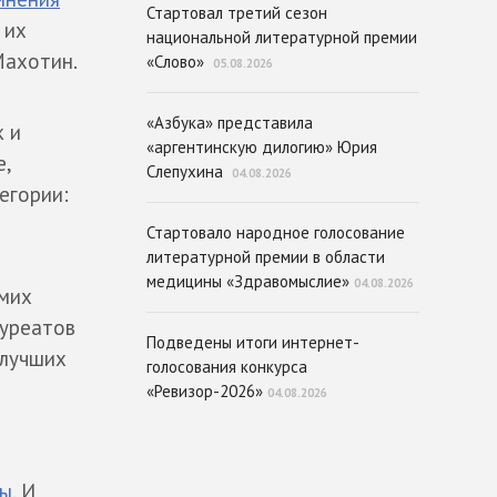
Стартовал третий сезон
 их
национальной литературной премии
Махотин.
«Слово»
05.08.2026
«Азбука» представила
к и
«аргентинскую дилогию» Юрия
е,
Слепухина
04.08.2026
егории:
Стартовало народное голосование
литературной премии в области
медицины «Здравомыслие»
04.08.2026
амих
ауреатов
Подведены итоги интернет-
 лучших
голосования конкурса
«Ревизор-2026»
04.08.2026
мы
. И