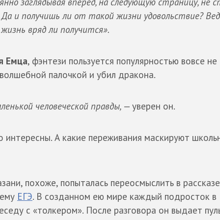
янно заглядывая вперед, на следующую страницу, не с
 Да и получишь ли от такой жизни удовольствие? Вед
 жизнь вряд ли получится».
я Емца
, фэнтези пользуется популярностью вовсе не
 волшебной палочкой и убил дракона.
ленькой человеческой правды,
— уверен он.
о интересны. А какие переживания маскируют школь
зани, похоже, попыталась переосмыслить в рассказе
лему
ЕГЭ
. В созданном ею мире каждый подросток в
еседу с «толкером». После разговора он выдает пуль