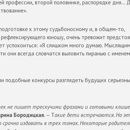
й профессии, второй половинке, распорядке дня… 
ствование».
подготовке к этому судьбоносному и, в общем-то,
, рефлексирующего юношу, очень тревожит предсто
жет успокоиться: «Я слишком много думаю. Мыслящи
ти они всегда словчатся выловить пиранью с именем
 ли подобные конкурсы разглядеть будущих серьезн
век не пишет трескучими фразами и готовыми клише
рина Бородицкая
. — Т
акие дети встречаются. Но эт
но срочно издавать в трех томах. Некоторые родител