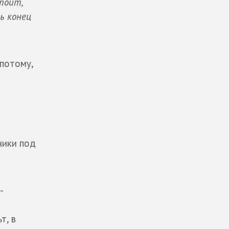
тоит,
ь конец
 потому,
ники под
-
т, в