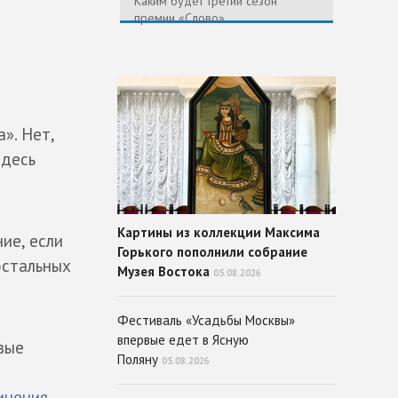
Каким будет третий сезон
премии «Слово»
». Нет,
Здесь
Картины из коллекции Максима
ие, если
Горького пополнили собрание
остальных
Музея Востока
05.08.2026
Фестиваль «Усадьбы Москвы»
впервые едет в Ясную
вые
Поляну
05.08.2026
инения