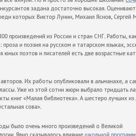
онкурсантов задана достаточно высокая. Оценивают
реди которых Виктор Лунин, Михаил Яснов, Сергей 
00 произведений из России и стран СНГ. Работы, ка
 проза и поэзия на русском и татарском языках, эсс
 юных поэтов и писателей есть две возрастные кат
авторов. Их работы опубликовали в альманахе, а с
классы. Уже из этой сотни жюри выбрало тридцать л
кты книг «Малая библиотека». А шестеро лучших из
устальная сова».
оды было очень много произведений о Великой
логии. Явно сказывалось влияние
школьной програм