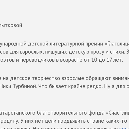
опытковой
ународной детской литературной премии «Глаголица
сов для взрослых, пишущих детскую прозу и стихи. 
оэтов и переводчиков в возрасте от 10 до 17 лет.
ез на детское творчество взрослые обращают вниман
ики Турбиной. Что бывает крайне редко. Ну а для 
татарстанского благотворительного фонда «Счастли
редину. У них нет цели предъявить стране каких-то
 все ахнули. Но и просто за хорошие школьные
соч