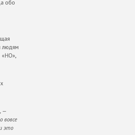
Да обо
ящая
м людям
 «НО»,
ых
,
—
о вовсе
и это