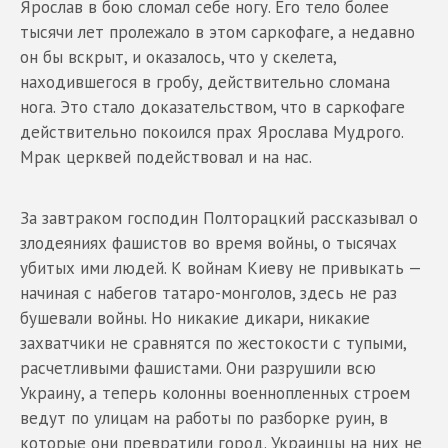
Ярослав в бою сломал себе ногу. Его тело более
тысячи лет пролежало в этом саркофаге, а недавно
он бы вскрыт, и оказалось, что у скелета,
находившегося в гробу, действительно сломана
нога. Это стало доказательством, что в саркофаге
действительно покоился прах Ярослава Мудрого.
Мрак церквей подействовал и на нас.
За завтраком господин Полторацкий рассказывал о
злодеяниях фашистов во время войны, о тысячах
убитых ими людей. К войнам Киеву не привыкать —
начиная с набегов татаро-монголов, здесь не раз
бушевали войны. Но никакие дикари, никакие
захватчики не сравнятся по жестокости с тупыми,
расчетливыми фашистами. Они разрушили всю
Украину, а теперь колонны военнопленных строем
ведут по улицам на работы по разборке руин, в
которые они превратили город. Украинцы на них не