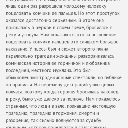
лишь один раз разрешила молодому человеку
поцеловать кончики ее пальцев. Но этот проступок
оказался достаточно серьезным. В итоге она
призналась в церкви в своем грехе, бросилась в
реку и утонула. Нам показалось, что за позволение
поцеловать кончики пальцев это слишком большое
наказание. У пьесы был и сюжет второго плана:
параллельно трагедии женщины разворачивалась
комическая история ее горничной и любовника
последней, местного мужлана. Это был
обыкновенный традиционный спектакль, но публике
он нравился. На перемену декораций ушло целых
полчаса, поэтому когда героиня бросилась наконец
в реку, было уже далеко за полночь. Нам показалось
странным, что люди в зале, познавшие настоящую
трагедию, трагедию вторжения, смерти и
разорения, так сильно волнуются за судьбу
женщины, которой поцеловали в саду пальцы.