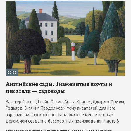
09:00
Английские сады. Знаменитые поэты и
писатели — садоводы
Вальтер Скотт, Джейн Остин, Агата Кристи, Джордж Оруэлл,
Редьярд Киплинг. Продолжаем тему писателей, для кого
взращивание прекрасного сада было не менее важным
делом, чем создание бессмертных произведений. Часть 3
#
писатели-садоводы
#
Джейн Остин
#
Вальтер Скотт
#
Джордж