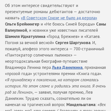
Об этом интересе свидетельствуют и
презентуемые романы дебютантов — достаточно
назвать
«В Советском Союзе не было аддерола»
Ольги Брейнингер
и «Не боюсь Синей Бороды»
Саны
Валиулиной
, и новинки уже известных писателей
Шамиля Идиатуллина
«Город Брежнев» и «Катаев.
Погоня за вечной весной»
Сергея Шаргунова
. И,
пожалуй, апофеоз этого интереса — 700-страничный
«Пантократор солнечных пылинок» —
неортодоксальная биография-путешествие
Владимира Ленина пера
Льва Данилкина
, признанная
«прозой года» устроителями премии «Книга года».
«Я принадлежу к поколению, на котором сломалась
история. На этом сломе и родилась эта книга. Я очень
рад за Ленина»
, — заявил, получая премию, Лев
Данилкин. Трудно сказать, сознательно ли он
намекал на трагический вопрос
Мандельштама
:
«Век
мой, зверь мой, кто сумеет / Заглянуть в твои зрачки