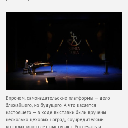
Впрочем, самоиздательские платформы — дело
ближайшего, но будущего. А что касается
настоящего — в ходе выставки были вручены
несколько цеховых наград, соучредителями
которых много лет выступают Роспечать и