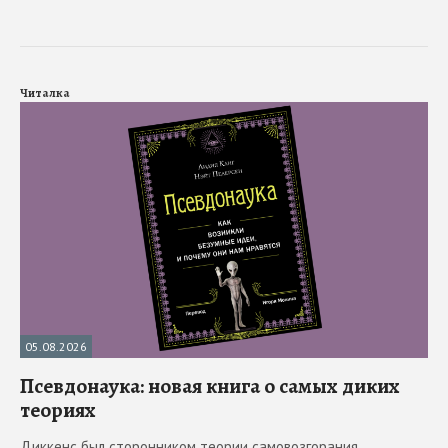
Читалка
05.08.2026
Псевдонаука: новая книга о самых диких
теориях
Диккенс был сторонником теории самовозгорания.