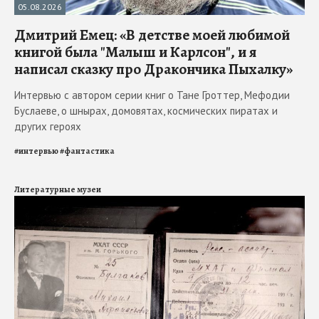
05.08.2026
Дмитрий Емец: «В детстве моей любимой
книгой была "Малыш и Карлсон", и я
написал сказку про Дракончика Пыхалку»
Интервью с автором серии книг о Тане Гроттер, Мефодии
Буслаеве, о шнырах, домовятах, космических пиратах и
других героях
#
интервью
#
фантастика
Литературные музеи