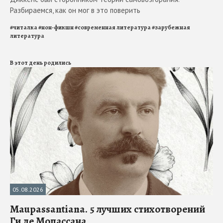
Разбираемся, как он мог в это поверить
#
читалка
#
нон-фикшн
#
современная литература
#
зарубежная
литература
В этот день родились
05.08.2026
Maupassantiana. 5 лучших стихотворений
Ги де Мопассана