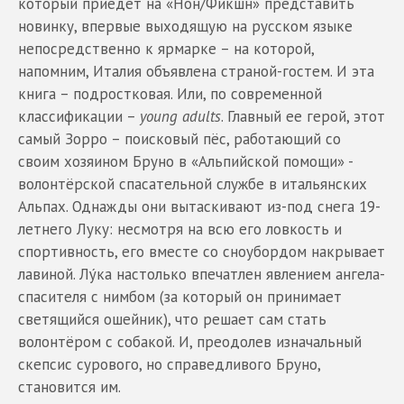
который приедет на «Нон/Фикшн» представить
новинку, впервые выходящую на русском языке
непосредственно к ярмарке – на которой,
напомним, Италия объявлена страной-гостем. И эта
книга – подростковая. Или, по современной
классификации –
young adults
. Главный ее герой, этот
самый Зорро – поисковый пёс, работающий со
своим хозяином Бруно в «Альпийской помощи» -
волонтёрской спасательной службе в итальянских
Альпах. Однажды они вытаскивают из-под снега 19-
летнего Луку: несмотря на всю его ловкость и
спортивность, его вместе со сноубордом накрывает
лавиной. Лýка настолько впечатлен явлением ангела-
спасителя с нимбом (за который он принимает
светящийся ошейник), что решает сам стать
волонтёром с собакой. И, преодолев изначальный
скепсис сурового, но справедливого Бруно,
становится им.