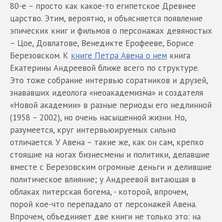
80-е – просто как какое-то египетское Древнее
царство. Этим, вероятно, и объясняется появление
эпических книг и фильмов о персонажах девяностых
– Цое, Довлатове, Венедикте Ерофееве, Борисе
Березовском. К
книге Петра Авена о нем
книга
Екатерины Андреевой ближе всего по структуре.
Это тоже собрание интервью соратников и друзей,
знававших идеолога «неоакадемизма» и создателя
«Новой академии» в разные периоды его недлинной
(1958 – 2002), но очень насыщенной жизни. Но,
разумеется, круг интервьюируемых сильно
отличается. У Авена – такие же, как он сам, крепко
стоящие на ногах бизнесмены и политики, делавшие
вместе с Березовским огромные деньги и делившие
политическое влияние; у Андреевой витающая в
облаках питерская богема, - которой, впрочем,
порой кое-что перепадало от персонажей Авена.
Впрочем, объединяет две книги не только это: на