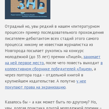
Отрадный но, увы редкий в нашем «литературном
процессе» пример последовательного прохождения
писателем-дебютантом всех стадий этого самого
процесса: никому не известная журналистка из
Новгорода посылает рукопись на конкурс
молодёжной (до 35 лет) премии «Лицей»,
занимает
на ней первое место
, после чего повесть выходит
в
коллективном сборнике победителей «Лицея»
, а
через полтора года – отдельной книгой в
крупнейшем издательстве. А попутно
у нее
покупают права на экранизацию
.
Казалось бы – а как может быть по-другому? Но,
увы, долгая практика другой молодежной премии –