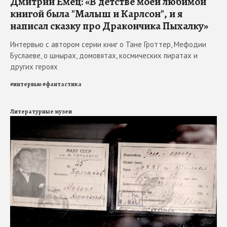
Дмитрий Емец: «В детстве моей любимой
книгой была "Малыш и Карлсон", и я
написал сказку про Дракончика Пыхалку»
Интервью с автором серии книг о Тане Гроттер, Мефодии
Буслаеве, о шнырах, домовятах, космических пиратах и
других героях
#
интервью
#
фантастика
Литературные музеи