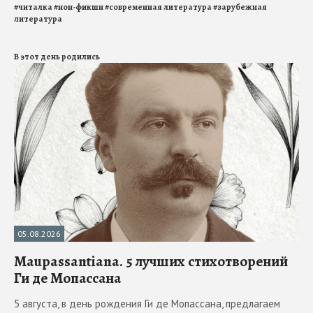
#
читалка
#
нон-фикшн
#
современная литература
#
зарубежная
литература
В этот день родились
05.08.2026
Maupassantiana. 5 лучших стихотворений
Ги де Мопассана
5 августа, в день рождения Ги де Мопассана, предлагаем