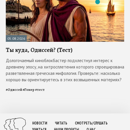
05.08.2026
Ты куда, Одиссей? (Тест)
Дологочаемый киноблокбастер подхлестнул интерес к
древнему эпосу, на хитросплетения которого спроецирована
разветвленная греческая мифология. Проверьте: насколько
хорошо вы ориентируетесь в этих возвышенных материях?
#
Одиссей
#
Гомер
#
тест
НОВОСТИ
ЧИТАТЬ
СМОТРЕТЬ/СЛУШАТЬ
УЧИТЬСЯ
НАШИ ПРОЕКТЫ
О НАС