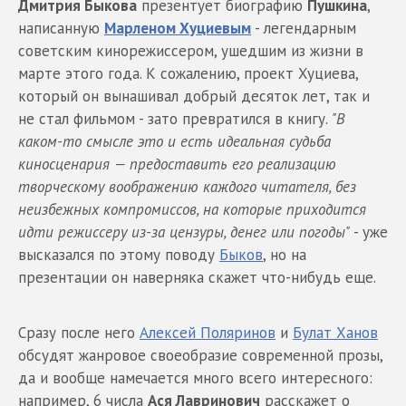
Дмитрия Быкова
презентует биографию
Пушкина
,
написанную
Марленом Хуциевым
- легендарным
советским кинорежиссером, ушедшим из жизни в
марте этого года. К сожалению, проект Хуциева,
который он вынашивал добрый десяток лет, так и
не стал фильмом - зато превратился в книгу.
"В
каком-то смысле это и есть идеальная судьба
киносценария — предоставить его реализацию
творческому воображению каждого читателя, без
неизбежных компромиссов, на которые приходится
идти режиссеру из-за цензуры, денег или погоды"
- уже
высказался по этому поводу
Быков
, но на
презентации он наверняка скажет что-нибудь еще.
Сразу после него
Алексей Поляринов
и
Булат Ханов
обсудят жанровое своеобразие современной прозы,
да и вообще намечается много всего интересного:
например, 6 числа
Ася Лавринович
расскажет о