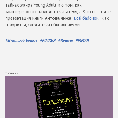
тайнах жанра Young Adult и о том, как
заинтересовать молодого читателя, а 8-го состоится
презентация книги
Антона Чижа
"
Бой бабочек
". Как
говорится, следите за обновлениями.
#
Дмитрий Быков
#
ММКВЯ
#
Хуциев
#
ММКЯ
Читалка