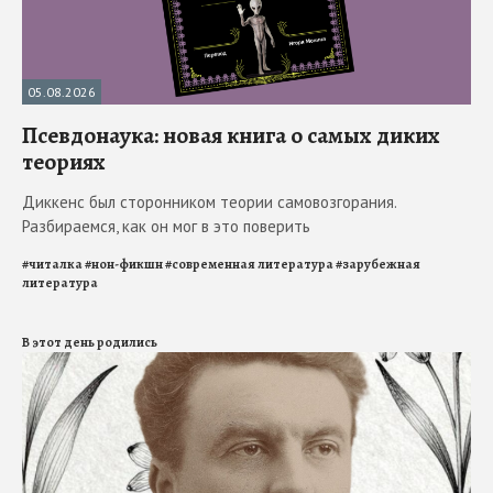
05.08.2026
Псевдонаука: новая книга о самых диких
теориях
Диккенс был сторонником теории самовозгорания.
Разбираемся, как он мог в это поверить
#
читалка
#
нон-фикшн
#
современная литература
#
зарубежная
литература
В этот день родились