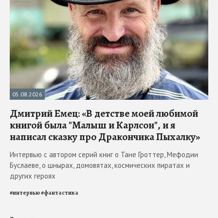
05.08.2026
Дмитрий Емец: «В детстве моей любимой
книгой была "Малыш и Карлсон", и я
написал сказку про Дракончика Пыхалку»
Интервью с автором серий книг о Тане Гроттер, Мефодии
Буслаеве, о шнырах, домовятах, космических пиратах и
других героях
#
интервью
#
фантастика