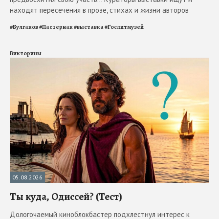
находят пересечения в прозе, стихах и жизни авторов
#
Булгаков
#
Пастернак
#
выставка
#
Гослитмузей
Викторины
05.08.2026
Ты куда, Одиссей? (Тест)
Дологочаемый киноблокбастер подхлестнул интерес к