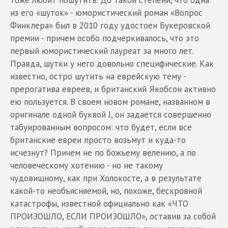
тоже любит пошутить. До такой степени, что одна
из его «шуток» - юмористический роман «Вопрос
Финклера» был в 2010 году удостоен Букеровской
премии - причем особо подчеркивалось, что это
первый юмористический лауреат за много лет.
Правда, шутки у него довольно специфические. Как
известно, остро шутить на еврейскую тему -
прерогатива евреев, и британский Якобсон активно
ею пользуется. В своем новом романе, названном в
оригинале одной буквой J, он задается совершенно
табуированным вопросом: что будет, если все
британские евреи просто возьмут и куда-то
исчезнут? Причем не по божьему велению, а по
человеческому хотению - но не такому
чудовищному, как при Холокосте, а в результате
какой-то необъясняемой, но, похоже, бескровной
катастрофы, известной официально как «ЧТО
ПРОИЗОШЛО, ЕСЛИ ПРОИЗОШЛО», оставив за собой