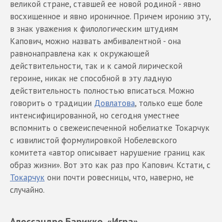
великой стране, ставшей ее новой родиной - явно
восхищенное и явно ироничное. Причем иронию эту,
в знак уважения к филологическим штудиям
Капович, можно назвать амбивалентной - она
равнонаправлена как к окружающей
действительности, так и к самой лирической
героине, никак не способной в эту ладную
действительность полностью вписаться. Можно
говорить о традиции
Довлатова
, только еще боле
интенсифицированной, но сегодня уместнее
вспомнить о свежеиспеченной нобелиатке Токарчук
с извилистой формулировкой Нобелевского
комитета «автор описывает нарушение границ как
образ жизни». Вот это как раз про Капович. Кстати, с
Токарчук
они почти ровесницы, что, наверно, не
случайно.
Алессандро Барикко. «Игра»