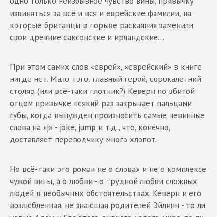
одно только неизбывное чувство вины, привычку
извиняться за всё и вся и еврейские фамилии, на
которые британцы в порыве раскаяния заменили
свои древние саксонские и ирландские…
При этом самих слов «еврей», «еврейский» в книге
нигде нет. Мало того: главный герой, сорокалетний
столяр (или всё-таки плотник?) Кеверн по вбитой
отцом привычке всякий раз закрывает пальцами
губы, когда вынужден произносить самые невинные
слова на «j» - joke, jump и т.д., что, конечно,
доставляет переводчику много хлопот.
Но всё-таки это роман не о словах и не о комплексе
чужой вины, а о любви - о трудной любви сложных
людей в необычных обстоятельствах. Кеверн и его
возлюбленная, не знающая родителей Эйлинн - то ли