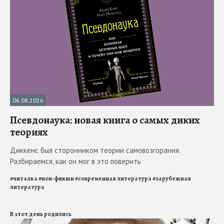
06.08.2026
Псевдонаука: новая книга о самых диких
теориях
Диккенс был сторонником теории самовозгорания.
Разбираемся, как он мог в это поверить
#
читалка
#
нон-фикшн
#
современная литература
#
зарубежная
литература
В этот день родились