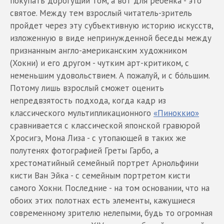
покупать дорогущий том, а вот для ребенка - это
святое. Между тем взрослый читатель-зритель
пройдет через эту субъективную историю искусств,
изложенную в виде непринужденной беседы между
признанным англо-американским художником
(Хокни) и его другом - чутким арт-критиком, с
неменьшим удовольствием. А пожалуй, и с бóльшим.
Потому лишь взрослый сможет оценить
непредвзятость подхода, когда кадр из
классического мультипликационного
«Пиноккио»
сравнивается с классической японской гравюрой
Хросигэ, Мона Лиза - с утопающей в таких же
полутенях фотографией Греты Гарбо, а
хрестоматийный семейный портрет Арнольфини
кисти Ван Эйка - с семейным портретом кисти
самого Хокни. Последние - на том основании, что на
обоих этих полотнах есть элементы, кажущиеся
современному зрителю нелепыми, будь то огромная