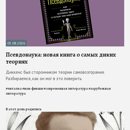
05.08.2026
Псевдонаука: новая книга о самых диких
теориях
Диккенс был сторонником теории самовозгорания.
Разбираемся, как он мог в это поверить
#
читалка
#
нон-фикшн
#
современная литература
#
зарубежная
литература
В этот день родились