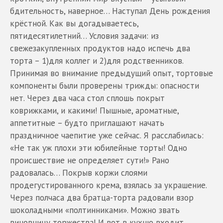
бдительность, наверное… Наступал День рождения
крёстной. Как вы догадываетесь,
пятидесятилетний… Условия задачи: из
свежезакупленных продуктов надо испечь два
торта – 1)для коллег и 2)для родственников.
Принимая во внимание предыдущий опыт, тортовые
компоненты были проверены трижды: опасности
нет. Через два часа стол сплошь покрыт
коврижками, и какими! Пышные, ароматные,
аппетитные – будто приглашают начать
праздничное чаепитие уже сейчас. Я расслабилась:
«Не так уж плохи эти юбилейные торты! Одно
происшествие не определяет сути!» Рано
радовалась… Покрыв коржи слоями
продегустированного крема, взялась за украшение.
Через полчаса два братца-торта радовали взор
шоколадными «полтинниками». Можно звать
виновницу торжества! И вот в кухню входит,