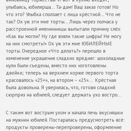
улыбаясь, юбилярша… Та-дам! Ваш заказ готов! Но
что это? Улыбка сползает с лица крёстной… Что не
так? Ох уж эти мне торты… Лишь через полчаса у
расстроенной именинницы выпытали причину слёз:
«Как вы могли? Ну где взяли такие цифры! Не могу
на них смотреть!» Ох уж эти мне ЮБИЛЕЙНЫЕ
торты. Очередное «Что делать?» перешло в
изменение украшения сладких вредняг: шоколадные
нули были съедены, вместо них изготовлены
двойки; теперь на верхнем корже первого торта
красовалось «25+», на втором – «25»… Крёстная
была довольна. Я уверилась, что, готовя сладкий
сюрприз на юбилей, следует держать ухо востро…
С таким вот вострым ухом и начала печь вкусняшки
на мужнин юбилей. Постаралась предусмотреть всё:
продукты проверены-перепроверены, оформление