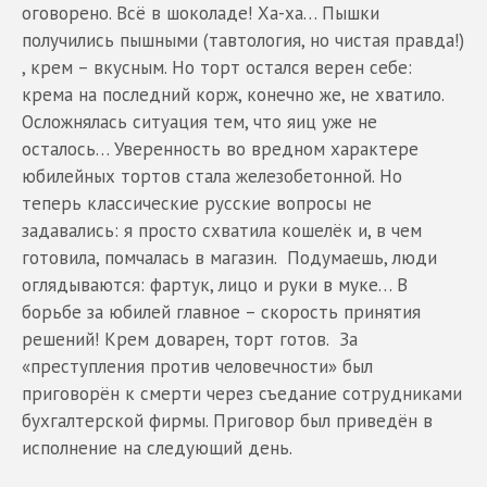
оговорено. Всё в шоколаде! Ха-ха… Пышки
получились пышными (тавтология, но чистая правда!)
, крем – вкусным. Но торт остался верен себе:
крема на последний корж, конечно же, не хватило.
Осложнялась ситуация тем, что яиц уже не
осталось… Уверенность во вредном характере
юбилейных тортов стала железобетонной. Но
теперь классические русские вопросы не
задавались: я просто схватила кошелёк и, в чем
готовила, помчалась в магазин. Подумаешь, люди
оглядываются: фартук, лицо и руки в муке… В
борьбе за юбилей главное – скорость принятия
решений! Крем доварен, торт готов. За
«преступления против человечности» был
приговорён к смерти через съедание сотрудниками
бухгалтерской фирмы. Приговор был приведён в
исполнение на следующий день.