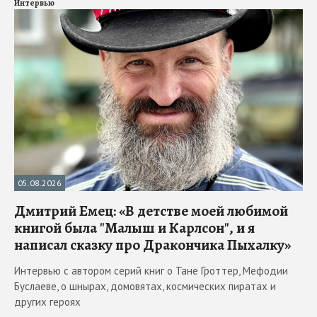
Интервью
05.08.2026
Дмитрий Емец: «В детстве моей любимой
книгой была "Малыш и Карлсон", и я
написал сказку про Дракончика Пыхалку»
Интервью с автором серий книг о Тане Гроттер, Мефодии
Буслаеве, о шнырах, домовятах, космических пиратах и
других героях