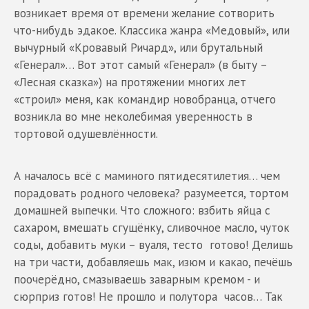
возникает время от времени желание сотворить
что-нибудь эдакое. Классика жанра «Медовый», или
вычурный «Кровавый Ричард», или брутальный
«Генерал»… Вот этот самый «Генерал» (в быту –
«Лесная сказка») на протяжении многих лет
«строил» меня, как командир новобранца, отчего
возникла во мне неколебимая уверенность в
тортовой одушевлённости.
А началось всё с маминого пятидесятилетия… чем
порадовать родного человека? разумеется, тортом
домашней выпечки. Что сложного: взбить яйца с
сахаром, вмешать сгущёнку, сливочное масло, чуток
соды, добавить муки – вуаля, тесто готово! Делишь
на три части, добавляешь мак, изюм и какао, печёшь
поочерёдно, смазываешь заварным кремом - и
сюрприз готов! Не прошло и полутора часов… Так