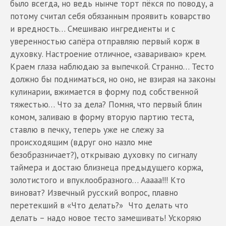
было всегда, но ведь нынче торт пёкся по поводу, а
потому считал себя обязанным проявить коварство
и вредность… Смешиваю ингредиенты и с
уверенностью сапёра отправляю первый корж в
духовку. Настроение отличное, «завариваю» крем.
Краем глаза наблюдаю за выпечкой. Странно… Тесто
должно бы подниматься, но оно, не взирая на законы
кулинарии, вжимается в форму под собственной
тяжестью… Что за дела? Помня, что первый блин
комом, заливаю в форму вторую партию теста,
ставлю в печку, теперь уже не слежу за
происходящим (вдруг оно назло мне
безобразничает?), открываю духовку по сигналу
таймера и достаю близнеца предыдущего коржа,
золотистого и впуклообразного… Ааааа!!! Кто
виноват? Извечный русский вопрос, плавно
перетекший в «Что делать?» Что делать что
делать – надо новое тесто замешивать! Ускоряю