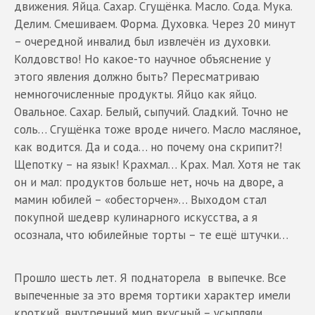
движения. Яйца. Сахар. Сгущёнка. Масло. Сода. Мука.
Делим. Смешиваем. Форма. Духовка. Через 20 минут
– очередной инвалид был извлечён из духовки.
Колдовство! Но какое-то научное объяснение у
этого явления должно быть? Пересматриваю
немногочисленные продукты. Яйцо как яйцо.
Овальное. Сахар. Белый, сыпучий. Сладкий. Точно не
соль… Сгущёнка тоже вроде ничего. Масло масляное,
как водится. Да и сода… но почему она скрипит?!
Щепотку – на язык! Крахмал… Крах. Мал. Хотя не так
он и мал: продуктов больше нет, ночь на дворе, а
мамин юбилей – «обесторчен»… Выходом стал
покупной шедевр кулинарного искусства, а я
осознала, что юбилейные торты – те ещё штучки…
Прошло шесть лет. Я поднаторела в выпечке. Все
выпеченные за это время тортики характер имели
кроткий, внутренний мир вкусный – усыпляли