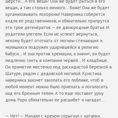
шерсти… А его вещи? Она же будет рыться в его
вещах, а там столько личного… Боже! Она же будет
организовывать похороны! Наверняка соберется
кодла ее родственников, и обязательно припрутся
эти трое дегенератов — ее двоюродные братья. И
родители улетели. Если не успеют вернуться,
некому будет отогнать от могилы стенающих и
молящихся подружек ударившейся в религию
бабуси… И она против кремации, а значит, он будет
медленно гнить в компании червей… И кладбище.
Он приметил местечко под раскидистой березкой в
Шатуре, рядом с дедовской могилой. Кристина
наверняка захочет закопать его поближе, чтоб в
любой момент можно было приехать и поголосить
над его бренным телом. А то еще поставит урну
дома. Роро обязательно ее расшибет и нагадит…
— Нет! — Михаил с креном спрыгнул с каталки.