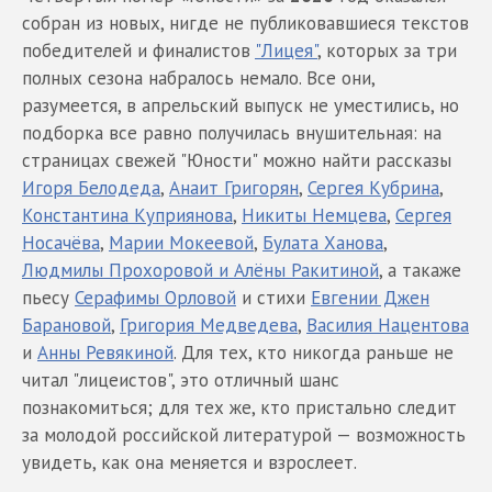
собран из новых, нигде не публиковавшиеся текстов
победителей и финалистов
"Лицея"
, которых за три
полных сезона набралось немало. Все они,
разумеется, в апрельский выпуск не уместились, но
подборка все равно получилась внушительная: на
страницах свежей "Юности" можно найти рассказы
Игоря Белодеда
,
Анаит Григорян
,
Сергея Кубрина
,
Константина Куприянова
,
Никиты Немцева
,
Сергея
Носачёва
,
Марии Мокеевой
,
Булата Ханова
,
Людмилы Прохоровой и Алёны Ракитиной
, а такаже
пьесу
Серафимы Орловой
и стихи
Евгении Джен
Барановой
,
Григория Медведева
,
Василия Нацентова
и
Анны Ревякиной
. Для тех, кто никогда раньше не
читал "лицеистов", это отличный шанс
познакомиться; для тех же, кто пристально следит
за молодой российской литературой — возможность
увидеть, как она меняется и взрослеет.