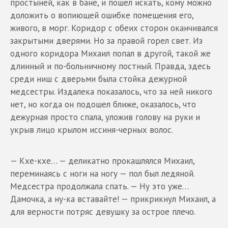
простыней, как в бане, и пошел искать, кому можно
доложить о вопиющей ошибке помещения его,
живого, в морг. Коридор с обеих сторон оканчивался
закрытыми дверями. Но за правой горел свет. Из
одного коридора Михаил попал в другой, такой же
длинный и по-больничному постный. Правда, здесь
среди ниш с дверьми была стойка дежурной
медсестры. Издалека показалось, что за ней никого
нет, но когда он подошел ближе, оказалось, что
дежурная просто спала, уложив голову на руки и
укрыв лицо крылом иссиня-черных волос.
— Кхе-кхе… — деликатно прокашлялся Михаил,
переминаясь с ноги на ногу — пол был ледяной.
Медсестра продолжала спать. — Ну это уже…
Дамочка, а ну-ка вставайте! — прикрикнул Михаил, а
для верности потряс девушку за острое плечо.