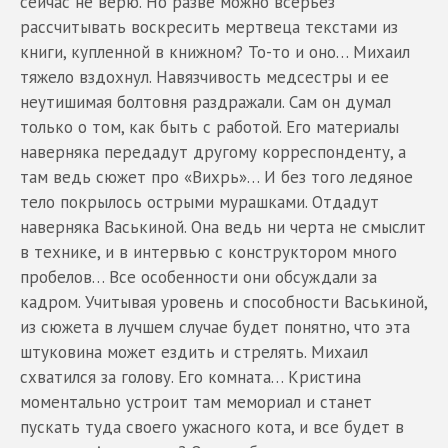
сейчас не верю. Но разве можно всерьез
рассчитывать воскресить мертвеца текстами из
книги, купленной в книжном? То-то и оно… Михаил
тяжело вздохнул. Навязчивость медсестры и ее
неутишимая болтовня раздражали. Сам он думал
только о том, как быть с работой. Его материалы
наверняка передадут другому корреспонденту, а
там ведь сюжет про «Вихрь»… И без того ледяное
тело покрылось острыми мурашками. Отдадут
наверняка Васькиной. Она ведь ни черта не смыслит
в технике, и в интервью с конструктором много
пробелов… Все особенности они обсуждали за
кадром. Учитывая уровень и способности Васькиной,
из сюжета в лучшем случае будет понятно, что эта
штуковина может ездить и стрелять. Михаил
схватился за голову. Его комната… Кристина
моментально устроит там мемориал и станет
пускать туда своего ужасного кота, и все будет в