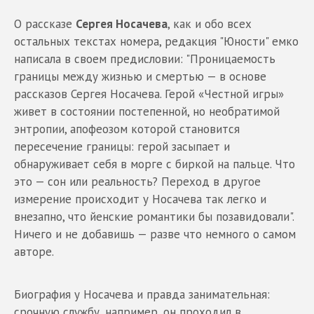
О рассказе
Сергея Носачева
, как и обо всех
остальных текстах номера, редакция "Юности" емко
написала в своем предисловии: "Проницаемость
границы между жизнью и смертью — в основе
рассказов Сергея Носачева. Герой «Честной игры»
живет в состоянии постепенной, но необратимой
энтропии, апофеозом которой становится
пересечение границы: герой засыпает и
обнаруживает себя в морге с биркой на пальце. Что
это — сон или реальность? Переход в другое
измерение происходит у Носачева так легко и
внезапно, что йенские романтики бы позавидовали".
Ничего и не добавишь — разве что немного о самом
авторе.
Биография у Носачева и правда занимательная:
срочную службу, например, он проходил в