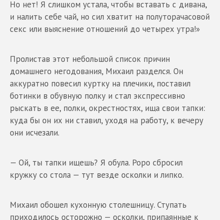
Но нет! Я слишком устала, чтобы вставать с дивана,
и налить себе чай, но сил хватит на полуторачасовой
секс или выяснение отношений до четырех утра!»
Пролистав этот небольшой список причин
домашнего негодования, Михаил разделся. Он
аккуратно повесил куртку на плечики, поставил
ботинки в обувную полку и стал экспрессивно
рыскать в ее, полки, окрестностях, ища свои тапки:
куда бы он их ни ставил, уходя на работу, к вечеру
они исчезали.
— Ой, ты тапки ищешь? Я обула. Роро сбросил
кружку со стола — тут везде осколки и липко.
Михаил обошел кухонную столешницу. Ступать
приходилось осторожно — осколки, припаянные к