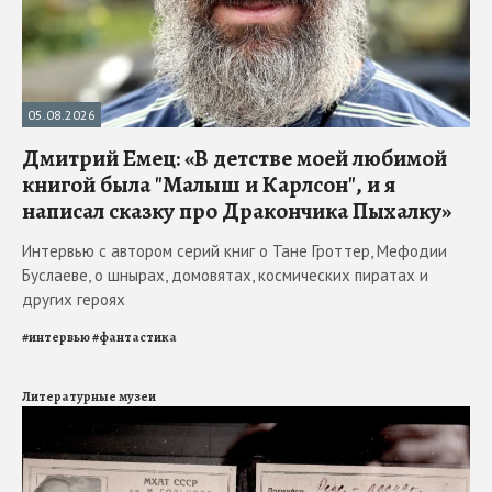
05.08.2026
Дмитрий Емец: «В детстве моей любимой
книгой была "Малыш и Карлсон", и я
написал сказку про Дракончика Пыхалку»
Интервью с автором серий книг о Тане Гроттер, Мефодии
Буслаеве, о шнырах, домовятах, космических пиратах и
других героях
#
интервью
#
фантастика
Литературные музеи