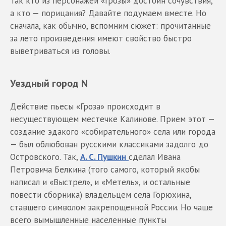
Так кто из персонажей «Грозы» достоин сочувствия,
а кто — порицания? Давайте подумаем вместе. Но
сначала, как обычно, вспомним сюжет: прочитанные
за лето произведения имеют свойство быстро
выветриваться из головы.
Уездный город
N
Действие пьесы «Гроза» происходит в
несуществующем местечке Калинове. Прием этот —
создание эдакого «собирательного» села или города
— был облюбован русскими классиками задолго до
Островского. Так,
А. С. Пушкин
сделал Ивана
Петровича Белкина (того самого, который якобы
написал и «Выстрел», и «Метель», и остальные
повести сборника) владельцем села Горюхина,
ставшего символом закрепощенной России. Но чаще
всего вымышленные населенные пункты