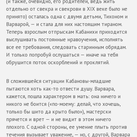
(и также, очевидно, его родителей, ведь жить
отдельно от свекра и свекрови в XIX веке было не
принято) осталась одна с двумя детьми, Тихоном и
Варварой, — и стала для них настоящим тираном.
Теперь взрослым отпрыскам Кабанихи приходится
выслушивать постоянные нравоучения, исполнять
все ее требования, следовать старинным обрядам.
И только попробуй ослушаться — иначе на тебя
обрушится поток оскорблений и проклятий.
В сложившейся ситуации Кабановы-младшие
пытаются хоть как-то отвести душу. Варвара,
кажется, пошла характером в мать: она ничего и
никого не боится («по-моему: делай, что хочешь,
только бы шито да крыто было»), мастерски
прячется и врет — и не видит в этом ничего
плохого. С одной стороны, ее умение плыть против
течения вызывает уважение, — но, с другой, Варвара