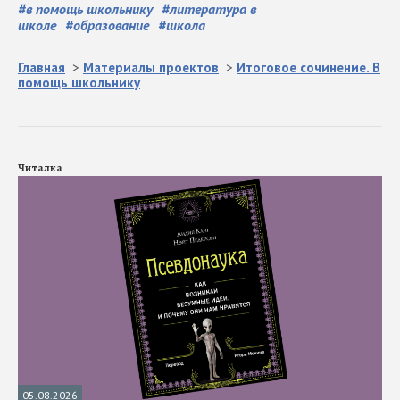
#
в помощь школьнику
#
литература в
школе
#
образование
#
школа
Главная
>
Материалы проектов
>
Итоговое сочинение. В
помощь школьнику
Читалка
05.08.2026