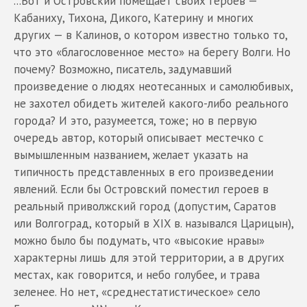
...Вот и Островский помещает своих героев —
Кабаниху, Тихона, Дикого, Катерину и многих
других — в Калинов, о котором известно только то,
что это «благословенное место» на берегу Волги. Но
почему? Возможно, писатель, задумавший
произведение о людях неотесанных и самолюбивых,
не захотел обидеть жителей какого-либо реального
города? И это, разумеется, тоже; но в первую
очередь автор, который описывает местечко с
вымышленным названием, желает указать на
типичность представленных в его произведении
явлений. Если бы Островский поместил героев в
реальный приволжский город (допустим, Саратов
или Волгоград, который в XIX в. назывался Царицын),
можно было бы подумать, что «высокие нравы»
характерны лишь для этой территории, а в других
местах, как говорится, и небо голубее, и трава
зеленее. Но нет, «среднестатистическое» село