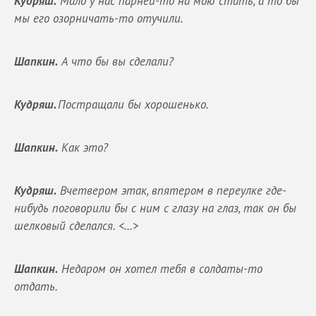
Кудряш.
Мало у нас парней-то на мою стать, а то бы
мы его озорничать-то отучили.
Шапкин.
А что бы вы сделали?
Кудряш.
Постращали бы хорошенько.
Шапкин.
Как это?
Кудряш.
Вчетвером этак, впятером в переулке где-
нибудь поговорили бы с ним с глазу на глаз, так он бы
шелковый сделался.
<...>
Шапкин.
Недаром он хотел тебя в солдаты-то
отдать.