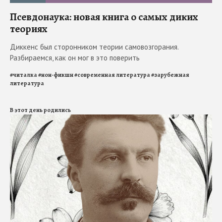
Псевдонаука: новая книга о самых диких
теориях
Диккенс был сторонником теории самовозгорания.
Разбираемся, как он мог в это поверить
#
читалка
#
нон-фикшн
#
современная литература
#
зарубежная
литература
В этот день родились