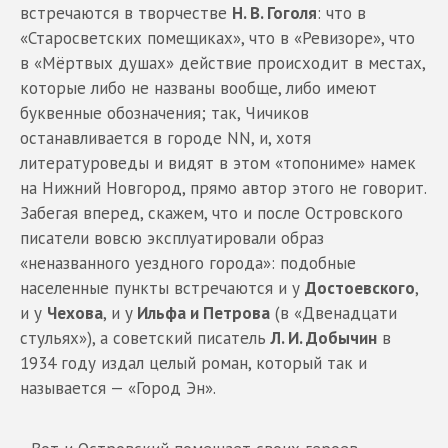
встречаются в творчестве
Н. В. Гоголя
: что в
«Старосветских помещиках», что в «Ревизоре», что
в «Мёртвых душах» действие происходит в местах,
которые либо не названы вообще, либо имеют
буквенные обозначения; так, Чичиков
останавливается в городе NN, и, хотя
литературоведы и видят в этом «топониме» намек
на Нижний Новгород, прямо автор этого не говорит.
Забегая вперед, скажем, что и после Островского
писатели вовсю эксплуатировали образ
«неназванного уездного города»: подобные
населенные пункты встречаются и у
Достоевского
,
и у
Чехова
, и у
Ильфа и Петрова
(в «Двенадцати
стульях»), а советский писатель
Л. И. Добычин
в
1934 году издал целый роман, который так и
называется — «Город Эн».