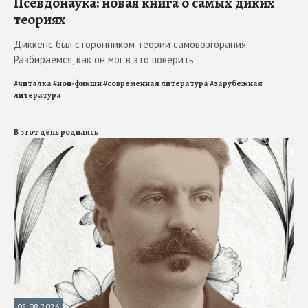
Псевдонаука: новая книга о самых диких
теориях
Диккенс был сторонником теории самовозгорания.
Разбираемся, как он мог в это поверить
#
читалка
#
нон-фикшн
#
современная литература
#
зарубежная
литература
В этот день родились
05.08.2026