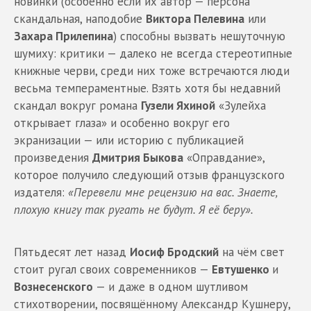
новинки (особенно если их автор — персона
скандальная, наподобие
Виктора Пелевина
или
Захара Прилепина
) способны вызвать нешуточную
шумиху: критики — далеко не всегда стереотипные
книжные черви, среди них тоже встречаются люди
весьма темпераментные. Взять хотя бы недавний
скандал вокруг романа
Гузели Яхиной
«Зулейха
открывает глаза» и особенно вокруг его
экранизации — или историю с публикацией
произведения
Дмитрия Быкова
«Оправдание»,
которое получило следующий отзыв французского
издателя:
«Перевели мне рецензию на вас. Знаете,
плохую книгу так ругать не будут. Я её беру».
Пятьдесят лет назад
Иосиф Бродский
на чём свет
стоит ругал своих современников —
Евтушенко
и
Вознесенского
— и даже в одном шутливом
стихотворении, посвящённому Александр Кушнеру,