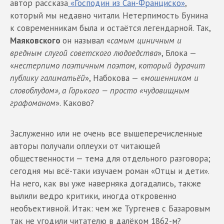
автор рассказа
«Господин из Сан-Франциско»
,
который мы недавно читали. Нетерпимость Бунина
к современникам была и остаётся легендарной. Так,
Маяковского
он называл «
самым циничным и
вредным слугой советского людоедства
», Блока —
«
нестерпимо поэтичным поэтом, который дурачит
публику галиматьёй
», Набокова — «
мошенником и
словоблудом», а Горького — просто «чудовищным
графоманом
». Каково?
Заслуженно или не очень все вышеперечисленные
авторы получали оплеухи от читающей
общественности — тема для отдельного разговора;
сегодня мы всё-таки изучаем роман «Отцы и дети».
На него, как вы уже наверняка догадались, также
вылили ведро критики, иногда откровенно
необъективной. Итак: чем же Тургенев с Базаровым
так не угодили читателю в далёком 1862-м?