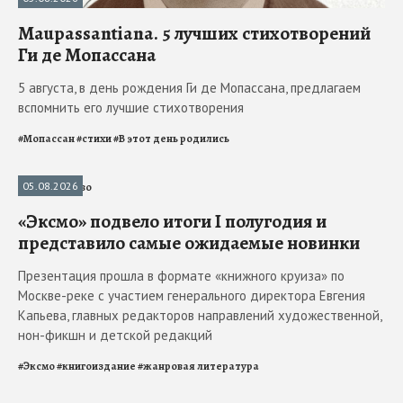
Maupassantiana. 5 лучших стихотворений
Ги де Мопассана
5 августа, в день рождения Ги де Мопассана, предлагаем
вспомнить его лучшие стихотворения
#
Мопассан
#
стихи
#
В этот день родились
05.08.2026
Издательство
«Эксмо» подвело итоги I полугодия и
представило самые ожидаемые новинки
Презентация прошла в формате «книжного круиза» по
Москве-реке с участием генерального директора Евгения
Капьева, главных редакторов направлений художественной,
нон-фикшн и детской редакций
#
Эксмо
#
книгоиздание
#
жанровая литература