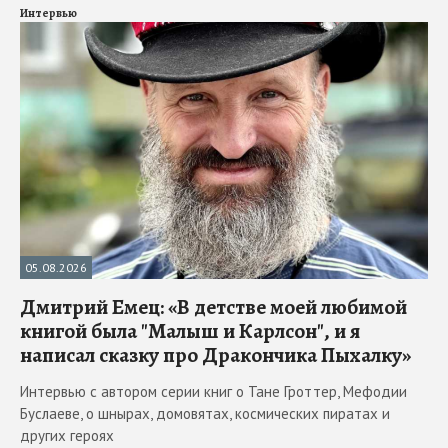
Интервью
05.08.2026
Дмитрий Емец: «В детстве моей любимой
книгой была "Малыш и Карлсон", и я
написал сказку про Дракончика Пыхалку»
Интервью с автором серии книг о Тане Гроттер, Мефодии
Буслаеве, о шнырах, домовятах, космических пиратах и
других героях