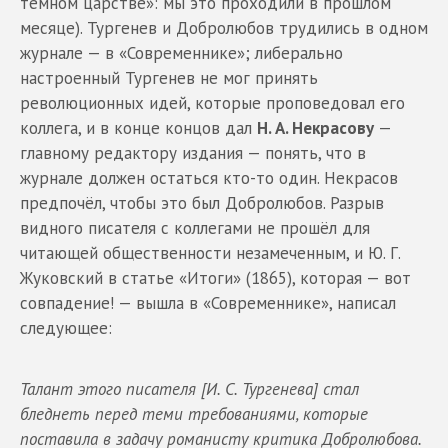
тёмном царстве»: мы это проходили в прошлом
месяце). Тургенев и Добролюбов трудились в одном
журнале — в «Современнике»; либерально
настроенный Тургенев не мог принять
революционных идей, которые проповедовал его
коллега, и в конце концов дал
Н. А. Некрасову
—
главному редактору издания — понять, что в
журнале должен остаться кто-то один. Некрасов
предпочёл, чтобы это был Добролюбов. Разрыв
видного писателя с коллегами не прошёл для
читающей общественности незамеченным, и Ю. Г.
Жуковский в статье «Итоги» (1865), которая — вот
совпадение! — вышла в «Современнике», написал
следующее:
Талант этого писателя [И. С. Тургенева] стал
бледнеть перед теми требованиями, которые
поставила в задачу романисту критика Добролюбова.