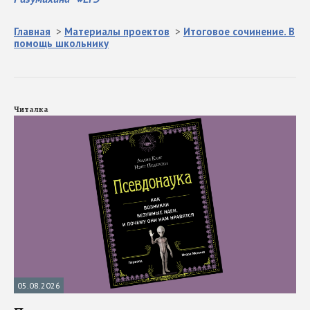
Главная
>
Материалы проектов
>
Итоговое сочинение. В
помощь школьнику
Читалка
05.08.2026