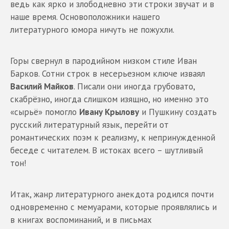
ведь как ярко и злободневно эти строки звучат и в
наше время. Основоположники нашего
литературного юмора ничуть не пожухли.
Горы свернул в пародийном низком стиле Иван
Барков. Сотни строк в несерьезном ключе изваял
Василий Майков
. Писали они иногда грубовато,
скабрёзно, иногда слишком изящно, но именно это
«сырьё» помогло
Ивану Крылову
и Пушкину создать
русский литературный язык, перейти от
романтических поэм к реализму, к непринужденной
беседе с читателем. В истоках всего – шутливый
тон!
Итак, жанр литературного анекдота родился почти
одновременно с мемуарами, которые проявлялись и
в книгах воспоминаний, и в письмах