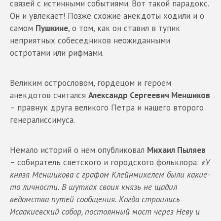
связей с истинными событиями. Вот такой парадокс.
Он и увлекает! Позже схожие анекдоты ходили и о
самом
Пушкине
, о том, как он ставил в тупик
неприятных собеседников неожиданными
остротами или рифмами.
Великим острословом, гордецом и героем
анекдотов считался
Александр Сергеевич Меншиков
– правнук друга великого Петра и нашего второго
генералиссимуса.
Немало историй о нем опубликовал
Михаил Пыляев
– собиратель светского и городского фольклора:
«У
князя Меншикова с графом Клейнмихелем были какие-
то личности. В шутках своих князь не щадил
ведомства путей сообщения. Когда строились
Исаакиевский собор, постоянный мост через Неву и