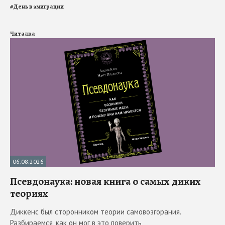
#
День в эмиграции
Читалка
06.08.2026
Псевдонаука: новая книга о самых диких
теориях
Диккенс был сторонником теории самовозгорания.
Разбираемся, как он мог в это поверить