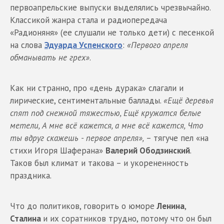
первоапрельские выпуски выделялись чрезвычайно.
Классикой жанра стала и радиопередача
«Радионяня» (ее слушали не только дети) с песенкой
на слова
Эдуарда Успенского
:
«Первого апреля
обманывать не грех»
.
Как ни странно, про «день дурака» слагали и
лирические, сентиментальные баллады.
«Ещё деревья
спят под снежной тяжестью, Ещё кружатся белые
метели, А мне всё кажется, а мне всё кажется, Что
ты вдруг скажешь - первое апреля»,
– тягуче пел «на
стихи Игоря Шаферана»
Валерий Ободзинский
.
Таков был климат и такова – и укорененность
праздника.
Что до политиков, говорить о юморе
Ленина
,
Сталина
и их соратников трудно, потому что он был