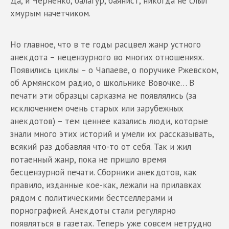
Да, и Черненко, балагур, баянист, никогда не слыл
хмурым начетчиком.
Но главное, что в те годы расцвел жанр устного
анекдота – нецензурного во многих отношениях.
Появились циклы – о Чапаеве, о поручике Ржевском,
об Армянском радио, о школьнике Вовочке… В
печати эти образцы сарказма не появлялись (за
исключением очень старых или зарубежных
анекдотов) – тем ценнее казались люди, которые
знали много этих историй и умели их рассказывать,
всякий раз добавляя что-то от себя. Так и жил
потаенный жанр, пока не пришло время
бесцензурной печати. Сборники анекдотов, как
правило, изданные кое-как, лежали на прилавках
рядом с политическими бестселлерами и
порнографией. Анекдоты стали регулярно
появляться в газетах. Теперь уже совсем нетрудно