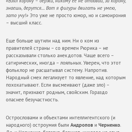
«Взял корону – держи, никому ее не отдавай, за корону,
знаешь, дерутся… Вот я фигуры двигать не умею,
зато учу!»
Это уже не просто юмор, но и самоирония
– высший класс.
Еще больше шутили над ним. Ни о ком из
правителей страны – со времен Рюрика – не
рассказывали столько анекдотов. Чаще всего –
сатирических, иногда – лояльных. Уверен, что этот
фольклор не расшатывал систему. Напротив.
Народный смех легализует то явление, над которым
похохатывают. Если высмеивают (даже зло) –
значит, признают родным, свойским. Гораздо
опаснее безучастность.
Острословами и объектами интеллигентского (и
народного) остроумия были
Андропов
и
Черненко
.