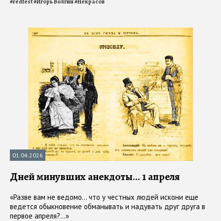
#
redfest
#
Игорь Волгин
#
Некрасов
01.04.2026
Дней минувших анекдоты... 1 апреля
«Разве вам не ведомо... что у честных людей искони еще
ведется обыкновение обманывать и надувать друг друга в
первое апреля?...»