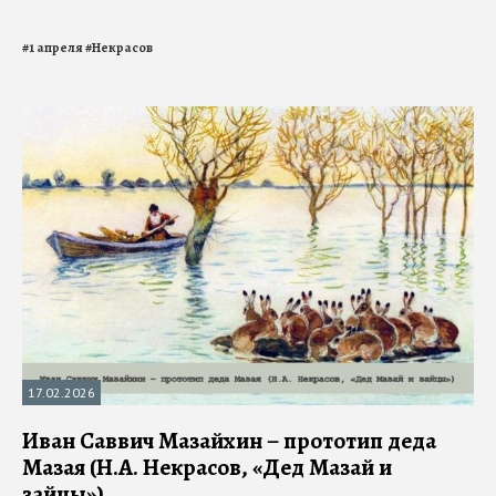
#
1 апреля
#
Некрасов
17.02.2026
Иван Саввич Мазайхин – прототип деда
Мазая (Н.А. Некрасов, «Дед Мазай и
зайцы»)