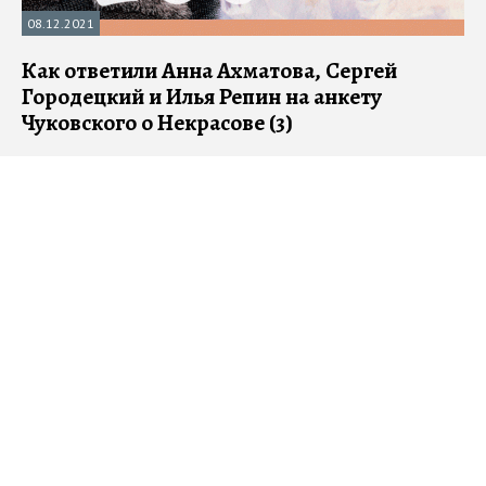
08.12.2021
Как ответили Анна Ахматова, Сергей
Городецкий и Илья Репин на анкету
Чуковского о Некрасове (3)
100 лет назад литераторы и художники ответили на
Некрасовскую анкету Корнея Чуковского. Писали о поэте -
вышло о времени и о себе
#
Некрасов
#
анкета Чуковского