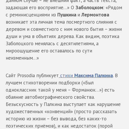
данном случае – не внешний факт, а часть текста,
задающая его восприятие…» О
Заболоцком
: «Рядом
с реминисценциями из
Пушкина
и
Лермонтова
возникает эта личная тема посмертного слияния с
деревом и совместного с ним нового бытия – жизни
души и ума в объятиях дерева. Как видим, поэтика
Заболоцкого менялась с десятилетиями, а
мироощущение его оставалось по сути
неизменным…»
Сайт Prosodia публикует
стихи
Максима Палкина
. В
лучшем стихотворении подборки («Был
одноклассник такой у меня – Форманюк…») есть
обаяние автобиографического свойства.
Безыскусность у Палкина выступает как нарушение
художественных «конвенций» (просто рассказать
историю из жизни – без вывода, без каких-то
поэтических приёмов), и как недостаток (порой