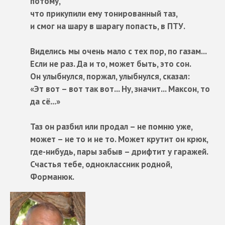
потому,
что прикупили ему тонированный таз,
и смог на шару в шарагу попасть, в ПТУ.
Виделись мы очень мало с тех пор, по газам...
Если не раз. Да и то, может быть, это сон.
Он улыбнулся, поржал, улыбнулся, сказал:
«Эт вот – вот так вот... Ну, значит... Максон, то
да сё...»
Таз он разбил или продал – не помню уже,
может – не то и не то. Может крутит он крюк,
где-нибудь, пары забыв – дрифтит у гаражей.
Счастья тебе, одноклассник родной,
Форманюк.