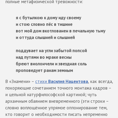
полные метафизической тревожности:
я с бутылкою к дому иду своему
и стою словно пёс в тишине
вот мой дом вкотлованен в печальную тьму
и оттуда слышней и слышней
поддувает на угли забытой попсой
над путями во мраке весны
бреют виолончели и звездная соль
проповедует ранам земным
В «Знамени» –
стихи
Василия Нацентова
, как всегда,
покоряющие сочетанием точного монтажа кадров –
и цельной натурфилософской картиной; чуть
архаичным обаянием вневременного (эти строки –
словно воплощённое упрямое оппонирование тем,
кто говорит о необходимости писать непременно