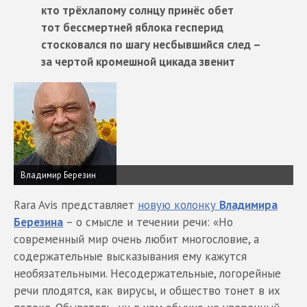
кто трёхлапому солнцу принёс обет
тот бессмертней яблока гесперид
стосковался по шагу несбывшийся след –
за чертой кромешной цикада звенит
Владимир Березин
Rara Avis представляет
новую колонку
Владимира
Березина
– о смысле и течении речи: «Но
современный мир очень любит многословие, а
содержательные высказывания ему кажутся
необязательными. Несодержательные, логорейные
речи плодятся, как вирусы, и общество тонет в их