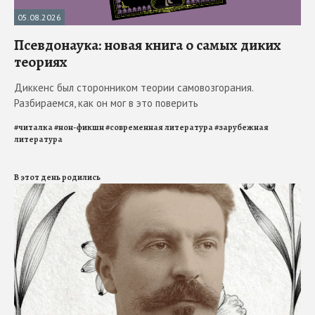
05.08.2026
Псевдонаука: новая книга о самых диких
теориях
Диккенс был сторонником теории самовозгорания.
Разбираемся, как он мог в это поверить
#
читалка
#
нон-фикшн
#
современная литература
#
зарубежная
литература
В этот день родились