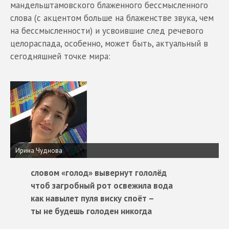
мандельштамовского блаженного бессмысленного
слова (с акцентом больше на блаженстве звука, чем
на бессмысленности) и усвоившие след речевого
целораспада, особенно, может быть, актуальный в
сегодняшней точке мира:
Ирина Чуднова
словом «голод» вывернут гололёд
чтоб загробный рот освежила вода
как навылет пуля виску споёт –
ты не будешь голоден никогда