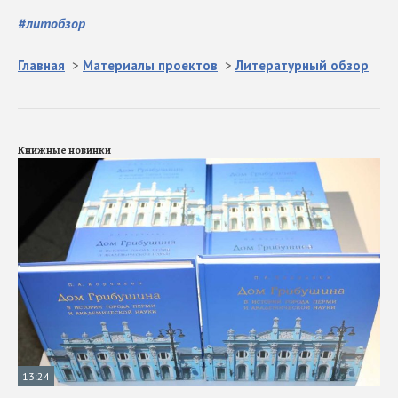
#
литобзор
Главная
>
Материалы проектов
>
Литературный обзор
Книжные новинки
13:24