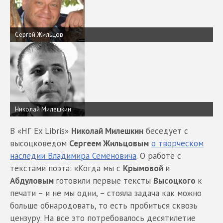
Сергей Жильцов
Николай Милешкин
В «НГ Ex Libris»
Николай Милешкин
беседует с
высоцковедом
Сергеем Жильцовым
о творческом
наследии Владимира Семёновича
. О работе с
текстами поэта: «Когда мы с
Крымовой
и
Абдуловым
готовили первые тексты
Высоцкого
к
печати – и не мы одни, – стояла задача как можно
больше обнародовать, то есть пробиться сквозь
цензуру. На все это потребовалось десятилетие