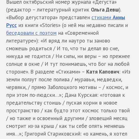
Вышел октябрьский номер журнала «Дегуста»
(редактор – литературный критик
Ольга Девш
).
«Выбор дегустатора» представлен
стихами
Анны
Русс
из книги «Stories» (о ней мы недавно писали и
беседовали с поэтом
на «Современной
литературе»): «И вряд ли наутро ты заново
сможешь родиться / И то, что ты делал во сне,
никуда не годится / Ни силы, ни веры – но прежнее
солнце в окне / И тут понимаешь, что Бог на любой
стороне». В разделе «Стихами» –
Катя Капович
: «Из
земли ползут после полива / муравьи, медведки,
червяки, / прямо Заболоцкого мотивы – / космос, и
при этом по-людски…»; Дана Курская: «готовая к
предательству стоишь / пуская корни в новое
пространство / как будто этот космос только твой
/ но также и освоенный другими / зловещий месяц
смотрит из-за крыш / как ты себе опять меняешь
имя…»; Григорий Стариковский: «о камень, я хотел