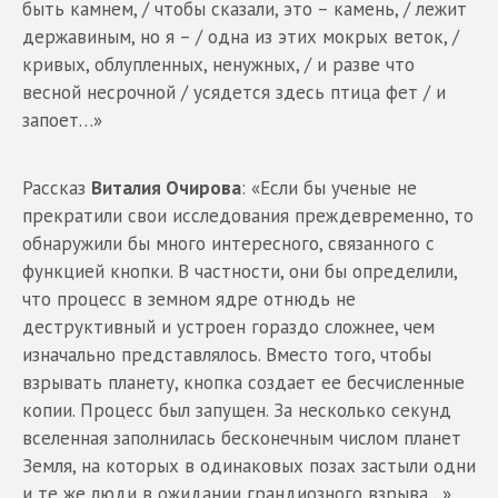
быть камнем, / чтобы сказали, это – камень, / лежит
державиным, но я – / одна из этих мокрых веток, /
кривых, облупленных, ненужных, / и разве что
весной несрочной / усядется здесь птица фет / и
запоет…»
Рассказ
Виталия Очирова
: «Если бы ученые не
прекратили свои исследования преждевременно, то
обнаружили бы много интересного, связанного с
функцией кнопки. В частности, они бы определили,
что процесс в земном ядре отнюдь не
деструктивный и устроен гораздо сложнее, чем
изначально представлялось. Вместо того, чтобы
взрывать планету, кнопка создает ее бесчисленные
копии. Процесс был запущен. За несколько секунд
вселенная заполнилась бесконечным числом планет
Земля, на которых в одинаковых позах застыли одни
и те же люди в ожидании грандиозного взрыва…»