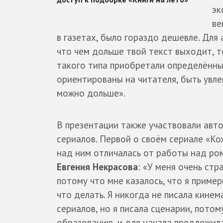
эк
ве
в газетах, было гораздо дешевле. Для
что чем дольше твой текст выходит, т
такого типа приобретали определённы
ориентированы на читателя, быть увл
можно дольше».
В презентации также участвовали авт
сериалов. Первой о своём сериале «Ко
над ним отличалась от работы над ро
Евгения Некрасова
: «У меня очень стр
потому что мне казалось, что я приме
что делать. Я никогда не писала кине
сериалов, но я писала сценарии, потом
образованию, и для начала предложил