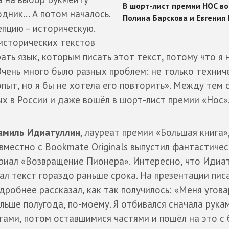
дник... А потом началось.
пцию – историческую.
 исторических текстов
ть язык, которым писать этот текст, потому что я 
чень много было разных проблем: не только техниче
 опыт, но я бы не хотела его повторить». Между тем 
х в России и даже вошёл в шорт-лист премии «Нос»
миль Идиатуллин
, лауреат премии «Большая книга»
вместно с Bookmate Originals выпустил фантастиче
риал «Возвращение Пионера». Интересно, что Идиа
ал текст гораздо раньше срока. На презентации пис
дробнее рассказал, как так получилось: «Меня угов
льше полугода, по-моему. Я отбивался сначала рука
гами, потом оставшимися частями и пошёл на это с