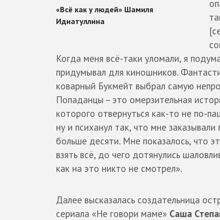
оп
та
[с
со
Когда меня всё-таки уломали, я подум
придумывал для киношников. Фантасти
коварный Букмейт выбрал самую непро
Попаданцы – это омерзительная история
которого отвернуться как-то не по-паца
ну и психанул так, что мне заказывали 
больше десяти. Мне показалось, что э
взять всё, до чего дотянулись шаловли
как на это никто не смотрел».
Далее высказалась создательница ост
сериала «Не говори маме»
Саша Степа