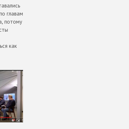
тавались
по главам
а, потому
ксты
ься как