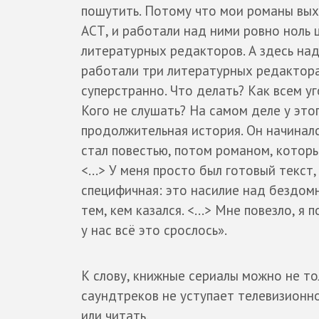
пошутить. Потому что мои романы вых
АСТ, и работали над ними ровно ноль 
литературных редакторов. А здесь на
работали три литературных редактора
суперстранно. Что делать? Как всем у
Кого не слушать? На самом деле у это
продолжительная история. Он начиналс
стал повестью, потом романом, которы
<...> У меня просто был готовый текст,
специфичная: это насилие над бездомн
тем, кем казался. <...> Мне повезло, я
у нас всё это срослось».
К слову, книжные сериалы можно не тол
саундтреков не уступает телевизионном
или читать.