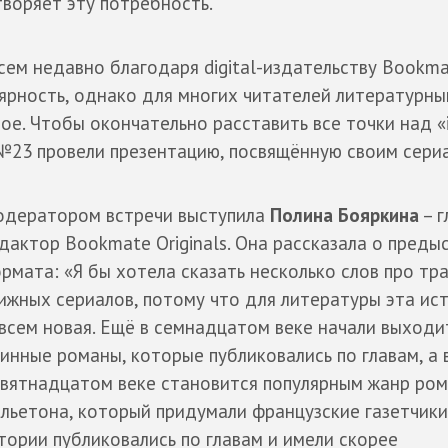
воряет эту потребность.
сем недавно благодаря digital-издательству Bookm
лярность, однако для многих читателей литературны
ое. Чтобы окончательно расставить все точки над «i
io№23 провели презентацию, посвящённую своим сери
дератором встречи выступила
Полина Бояркина
– г
дактор Bookmate Originals. Она рассказала о преды
рмата: «Я бы хотела сказать несколько слов про т
ижных сериалов, потому что для литературы эта ис
всем новая. Ещё в семнадцатом веке начали выходи
инные романы, которые публиковались по главам, а 
вятнадцатом веке становится популярным жанр ром
льетона, который придумали французские газетчики.
тории публиковались по главам и имели скорее