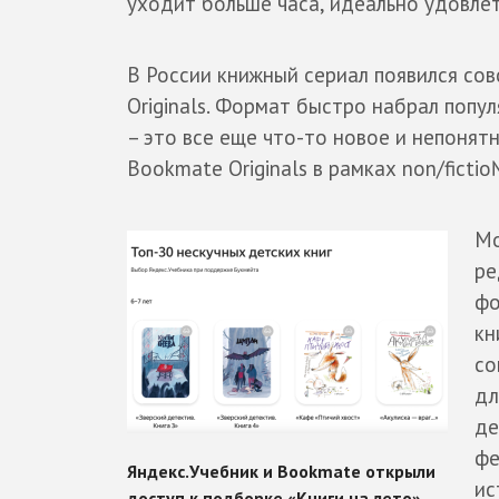
уходит больше часа, идеально удовлет
В России книжный сериал появился сов
Originals. Формат быстро набрал попу
– это все еще что-то новое и непонятн
Bookmate Originals в рамках non/fict
Мо
ре
фо
кн
со
дл
де
фе
ис