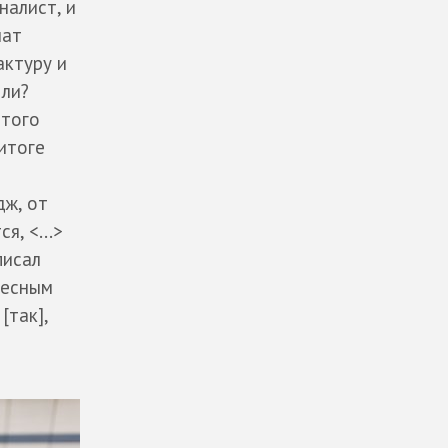
налист, и
мат
актуру и
 ли?
этого
итоге
дж, от
я, <...>
писал
ресным
[так],