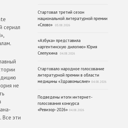
Стартовал третий сезон
национальной литературной премии
ate
«Слово»
05.08.2026
й сериал
»,
«Азбука» представила
алам.
«аргентинскую дилогию» Юрия
Слепухина
04.08.2026
лавный
Стартовало народное голосование
стории
литературной премии в области
радицию
медицины «Здравомыслие»
04.08.2026
тория не
ть
Подведены итоги интернет-
в
голосования конкурса
ана-
«Ревизор-2026»
04.08.2026
 Все эти