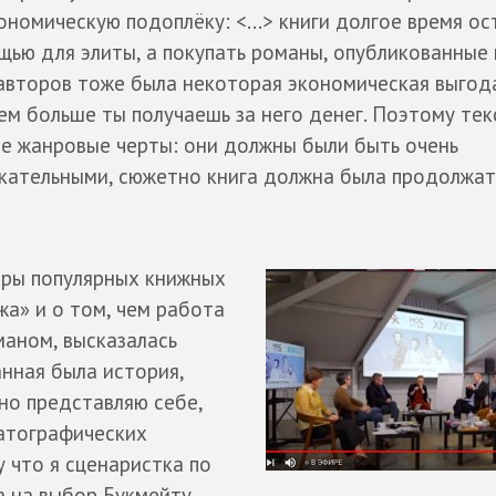
ономическую подоплёку: <...> книги долгое время ос
щью для элиты, а покупать романы, опубликованные 
 авторов тоже была некоторая экономическая выгод
ем больше ты получаешь за него денег. Поэтому те
е жанровые черты: они должны были быть очень
екательными, сюжетно книга должна была продолжат
оры популярных книжных
жа» и о том, чем работа
маном, высказалась
анная была история,
рно представляю себе,
матографических
у что я сценаристка по
а на выбор Букмейту