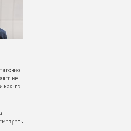
статочно
ался не
 и как-то
и
 смотреть