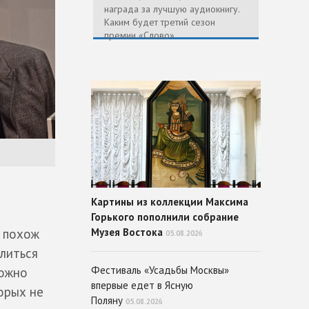
награда за лучшую аудиокнигу.
Каким будет третий сезон
премии «Слово»
Картины из коллекции Максима
Горького пополнили собрание
Музея Востока
н похож
05.08.2026
длиться
Фестиваль «Усадьбы Москвы»
можно
впервые едет в Ясную
орых не
Поляну
05.08.2026