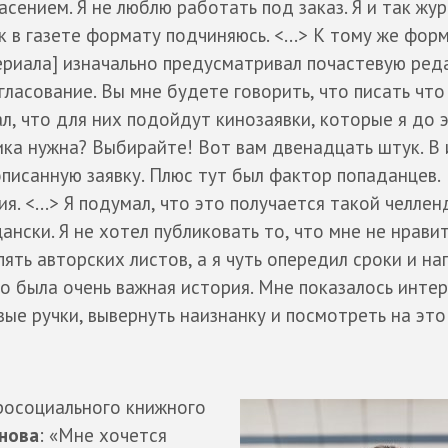
асением. Я не люблю работать под заказ. Я и так жур
к в газете формату подчиняюсь. <...> К тому же фор
ериала] изначально предусматривал почастевую ред
гласование. Вы мне будете говорить, что писать что
ал, что для них подойдут кинозаявки, которые я до 
ка нужна? Выбирайте! Вот вам двенадцать штук. В 
писанную заявку. Плюс тут был фактор попаданцев.
. <...> Я подумал, что это получается такой челлен
нски. Я не хотел публиковать то, что мне не нравитс
пять авторских листов, а я чуть опередил сроки и на
то была очень важная история. Мне показалось инте
вые ручки, вывернуть наизнанку и посмотреть на это 
росоциального книжного
нова
: «Мне хочется