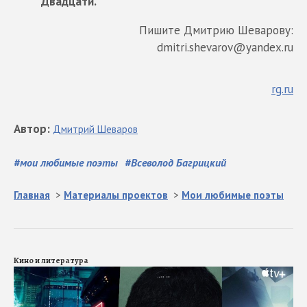
Двадцати.
Пишите Дмитрию Шеварову:
dmitri.shevarov@yandex.ru
rg.ru
Автор
:
Дмитрий
Шеваров
#
мои любимые поэты
#
Всеволод Багрицкий
Главная
>
Материалы проектов
>
Мои любимые поэты
Кино и литература