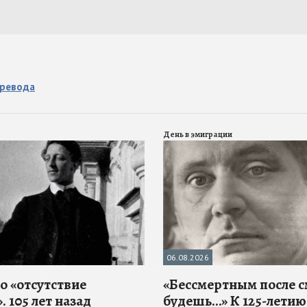
еревода
День в эмиграции
06.08.2026
о «отсутствие
«Бессмертным после 
. 105 лет назад
будешь…» К 125-летию