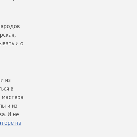
 народов
рская,
ывать и о
и из
ься в
ь мастера
пы и из
а. И не
аторе на