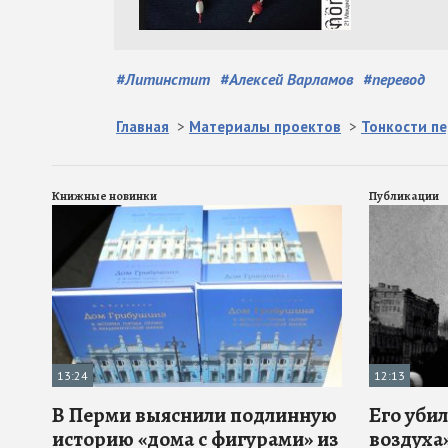
#
Литинстит
#
Алексей Варламов
#
перевод
Главная
>
Материалы проектов
>
Тонкости п
Книжные новинки
Публикации
13:24
12:13
В Перми выяснили подлинную
Его убил
историю «дома с фигурами» из
воздуха»