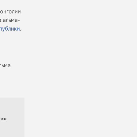
Монголии
 альма-
публики
.
сьма