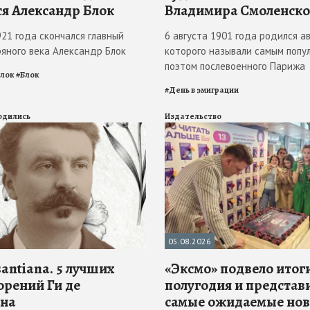
ся Александр Блок
Владимира Смоленско
921 года скончался главный
6 августа 1901 года родился ав
ряного века Александр Блок
которого называли самым попу
поэтом послевоенного Парижа
Блок
#
Блок
#
День в эмиграции
родились
Издательство
05.08.2026
antiana. 5 лучших
«Эксмо» подвело итоги
орений Ги де
полугодия и представ
на
самые ожидаемые но