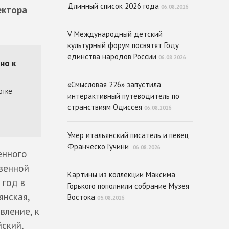
Длинный список 2026 года
06.08.2026
ектора
V Международный детский
культурный форум посвятят Году
единства народов России
06.08.2026
«Смысловая 226» запустила
интерактивный путеводитель по
странствиям Одиссея
06.08.2026
Умер итальянский писатель и певец
Франческо Гучини
06.08.2026
енного
твенной
Картины из коллекции Максима
 год в
Горького пополнили собрание Музея
янская,
Востока
05.08.2026
вление, к
ский,