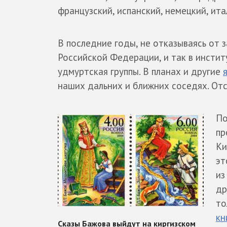
французский, испанский, немецкий, ита
В последние годы, не отказываясь от 
Российской Федерации, и так в институ
удмуртская группы. В планах и другие
наших дальних и ближних соседях. Отс
По
пр
Ки
эт
из
др
то
кн