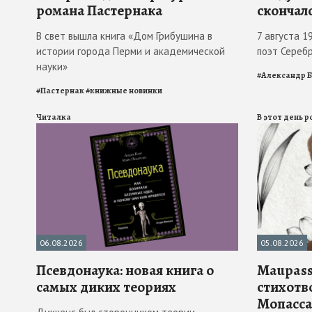
романа Пастернака
скончал
В свет вышла книга «Дом Грибушина в
7 августа 1
истории города Перми и академической
поэт Сереб
науки»
#
Александр 
#
Пастернак
#
книжные новинки
Читалка
В этот день 
06.08.2026
05.08.2026
Псевдонаука: новая книга о
Maupass
самых диких теориях
стихотв
Мопасса