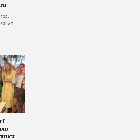
го
тор,
лярным
 I
ило
винки