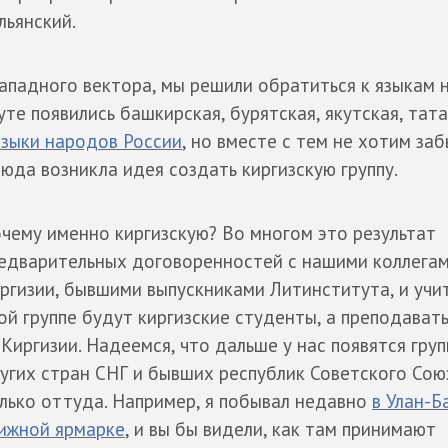
льянский.
западного вектора, мы решили обратиться к языкам
те появились башкирская, бурятская, якутская, тата
языки народов России
, но вместе с тем не хотим заб
юда возникла идея создать киргизскую группу.
чему именно киргизскую? Во многом это результат
едварительных договоренностей с нашими коллегам
ргизии, бывшими выпускниками Литинститута, и учит
ой группе будут киргизские студенты, а преподават
 Киргизии. Надеемся, что дальше у нас появятся груп
угих стран СНГ и бывших республик Советского Союз
лько оттуда. Например, я побывал недавно
в Улан-Б
ижной ярмарке
, и вы бы видели, как там принимают