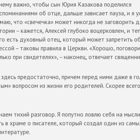
чему важно, чтобы сын Юрия Казакова поделился
споминаниями об отце, дальше зависает пауза, и я у
маю, что «свечечка» может никогда не заговорить д
тории – кажется, Алексей глубоко воцерковлен, и теп
го есть духовный отец, который может запретить о
ессой – таковы правила в Церкви. «Хорошо, поговори
лько при свидетелях», – наконец, отвечает священни
 здесь предостаточно, причем перед ними даже в го
ым» вопросом из жизни его родителей. Скорее всего
аем тихий разговор. Я попутно ловлю себя на мысли
ть в храме о писателе, который создал один из самы
литературе.