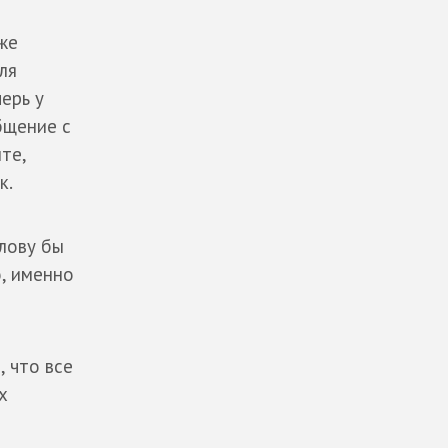
же
ля
ерь у
бщение с
те,
к.
лову бы
, именно
, что все
х