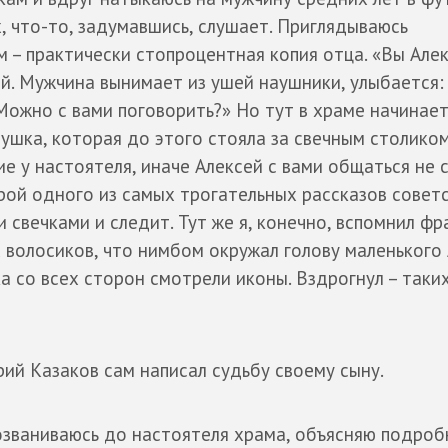
, что-то, задумавшись, слушает. Приглядываюсь
м – практически стопроцентная копия отца. «Вы Але
ай. Мужчина вынимает из ушей наушники, улыбается:
«Можно с вами поговорить?» Но тут в храме начинае
ушка, которая до этого стояла за свечным столиком
е у настоятеля, иначе Алексей с вами общаться не 
ерой одного из самых трогательных рассказов совет
 свечками и следит. Тут же я, конечно, вспомнил фр
 волосиков, что нимбом окружал голову маленького 
а со всех сторон смотрели иконы. Вздрогнул – таки
ий Казаков сам написал судьбу своему сыну.
званиваюсь до настоятеля храма, объясняю подроб