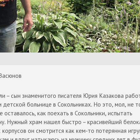
Васюнов
и – сын знаменитого писателя Юрия Казакова рабо
 детской больнице в Сокольниках. Но это, мол, не т
е оставалось, как поехать в Сокольники, испытать
чу. Нужный храм нашел быстро – красивейший бело
 корпусов он смотрится как кем-то потерянная игру
кам и вдруг натыкаюсь на мужчину средних лет в фу