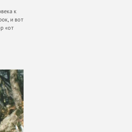
овека к
рок, и вот
р «от