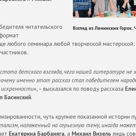
обедителя читательского
 формат
ще любого семинара любой творческой мастерской:
участников.
истота детского взгляда, чего нашей литературе не 
 почему именно этот рассказ стал победителем народ
 искренности
», – высказался по поводу рассказа
Еле
л Басинский
.
лизированности, чуть крупнее показанной истории п
ализм, наложенный на серьезную тему, иногда может
чает
Екатерина Барбаняга
, а
Михаил Визель
лишь сов