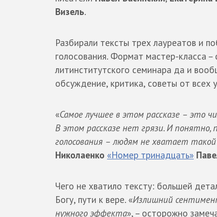
Визель
.
Разбирали тексты трех лауреатов и п
голосования. Формат мастер-класса –
литинститутского семинара да и вооб
обсуждение, критика, советы от всех 
«
Самое лучшее в этом рассказе – это ч
В этом рассказе нет грязи. И понятно,
голосования – людям не хватает такой
Николаенко
«Номер тринадцать»
Паве
Чего не хватило тексту: большей дета
Богу, пути к вере. «
Излишний сентимент
нужного эффекта
», – осторожно заме