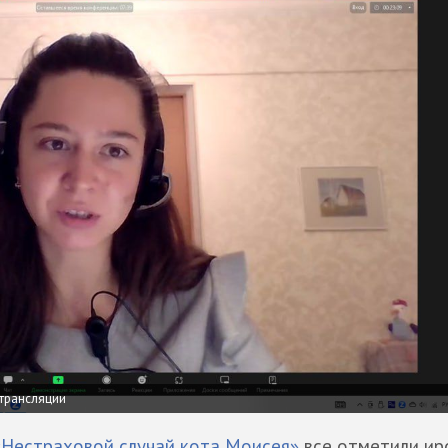
 трансляции
«Нестраховой случай кота Моисея»
все отметили ир