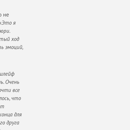
о не
«
Это я
юри.
итый ход
ь эмоций,
 шлейф
ь. Очень
очти все
лось, что
ет
конца для
го друга