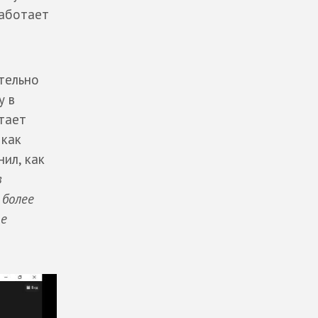
работает
тельно
у в
стает
 как
ил, как
в
 более
ще