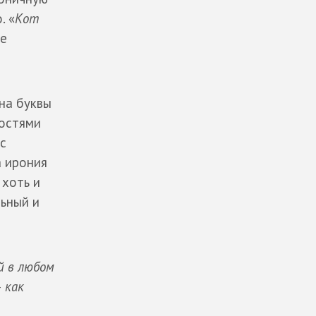
. «
Кот
не
на буквы
ностями
с
а ирония
 хоть и
льный и
й в любом
 как