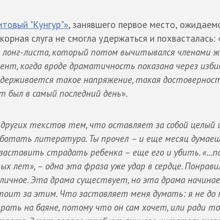
товый "Кунгур"»
, занявшего первое место, ожидаем
орная слуга не смогла удержаться и похвасталась: 
я лонг-листа, который потом вычитывался членами ж
ент, когда вроде драматичность показана через изб
ыдерживается такое напряжение, такая достоверност
т был в самый последний день
».
других текстов тем, что оставляет за собой целый
аботать литература. Ты прочел – и еще месяц думаеш
 заставить страдать ребенка – еще его и убить. «...п
х лет», – одна эта фраза уже удар в сердце. Понрави
 личное. Эта драма существует, но эта драма начина
оит за этим. Что заставляет меня думать: я не до 
рать на баяне, потому что он сам хочет, или ради то