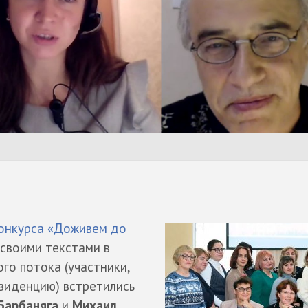
онкурса «Доживем до
своими текстами в
го потока (участники,
зиденцию) встретились
Барбаняга
и
Михаил