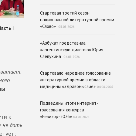
Стартовал третий сезон
национальной литературной премии
«Слово»
05.08.2026
«Азбука» представила
«аргентинскую дилогию» Юрия
Слепухина
04.08.2026
хватает.
Стартовало народное голосование
ного
литературной премии в области
медицины «Здравомыслие»
04.08.2026
ны
Подведены итоги интернет-
голосования конкурса
ути к
«Ревизор-2026»
04.08.2026
 не дать
етует: