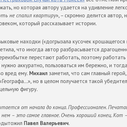
ать, но которая автору удается на удивление легко
чуть не спалил квартиру
», – скромно делится автор, 
овеком, который рассказывает истории.
зыковые находки («догрызала кусочек крошащегося 
метила, что иногда автор разбрасывается драгоцен
переизбытке перестают работать, поэтому работать 
нужно аккуратно, пользоваться им бережно, и тогд
во вред ему.
Михаил
заметил, что сам главный герой,
Географа...», но в целом получается такой убедите
цельную фигуру.
итается от начала до конца. Профессионален. Печата
 нем – это самое главное. Очень хороший конец. Кот –
подытожил
Павел Валерьевич
.