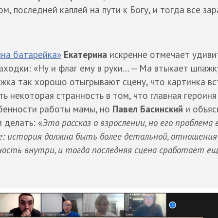
м, последней каплей на пути к Богу, и тогда все за
на батарейка»
Екатерина
искренне отмечает удиви
аходки: «Ну и флаг ему в руки… — Ма втыкает шпажк
пажка так хорошо отыгрывают сцену, что картинка в
ть некоторая странность в том, что главная героиня
обенности работы мамы, но
Павел Басинский
и объясн
м делать: «
Это рассказ о взрослении, но его проблема 
е: история должна быть более детальной, отношения
ость внутри, и тогда последняя сцена сработает е