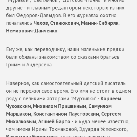
"Муравей", "Светлячок", "Детское чтение" и многие
другие - и главным редактором некоторых из них
был Федоров-Давыдов. В его журналах охотно
печатались
Чехов, Станюкович, Мамин-Сибиряк,
Немирович-Данченко
.
Ему же, как переводчику, наши маленькие предки
были обязаны знакомством со сказками братьев
Гримм и Андерсена.
Наверное, как самостоятельный детский писатель
он не пережил свое время. Его имя не стоит в одном
ряду с великими авторами "Мурзилки" -
Корнеем
Чуковским, Михаилом Пришвиным, Самуилом
Маршаком, Константином Паустовским, Сергеем
Михалковым, Агнией Барто
- и куда менее известно,
чем имена Ирины Токмаковой, Эдуарда Успенского,
Валентина Берестова
, тоже печатавшихся в