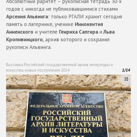
Абсолютный раритет – рукописная тетрадь 30-х
годов с никогда не публиковавшимися стихами
Арсения Альвинга
: только РГАЛИ хранит сегодня
память о лагернике, ученике
Иннокентия
Анненского
и учителе
Генриха Сапгира
и
Льва
Кропивницкого
, архив которого и сохранил
рукописи Альвинга.
Выставка Российский государственный архив литературы и
искусства, новые поступления 2024
1
/
14