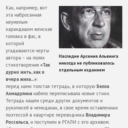
Как, например, вот
эта набросанная
неумелым
карандашом женская
головка в фас, в
которой
угадываются черты
автора – на полях
стихотворения
«Так
дурно жить, как я
вчера жила...»
:
перед нами толстая тетрадь, в которую
Белла
Ахмадулина
набело переписывала новые стихи.
Тетрадь нашли среди других документов и
рукописей в чемоданах, в свое время оставленных
поэтессой в квартире переводчика
Владимира
Россельса
,
и поступили в РГАЛИ с его архивом.