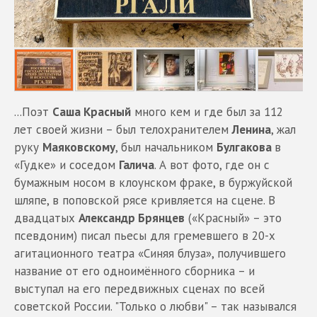
...Поэт
Саша Красный
много кем и где был за 112
лет своей жизни – был телохранителем
Ленина
, жал
руку
Маяковскому
, был начальником
Булгакова
в
«Гудке» и соседом
Галича
. А вот фото, где он с
бумажным носом в клоунском фраке, в буржуйской
шляпе, в поповской рясе кривляется на сцене. В
двадцатых
Александр Брянцев
(«Красный» – это
псевдоним) писал пьесы для гремевшего в 20-х
агитационного театра «Синяя блуза», получившего
название от его одноимённого сборника – и
выступал на его передвижных сценах по всей
советской России. "Только о любви" – так назывался