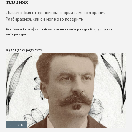
теориях
Диккенс был сторонником теории самовозгорания.
Разбираемся, как он мог в это поверить
#
читалка
#
нон-фикшн
#
современная литература
#
зарубежная
литература
В этот день родились
05.08.2026