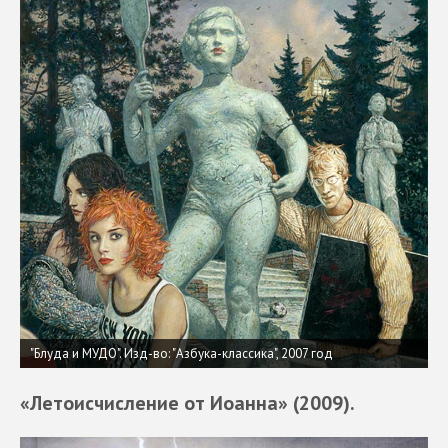
"Блуда и МУДО". Изд-во: "Азбука-классика", 2007 год
«Летоисчисление от Иоанна» (2009).