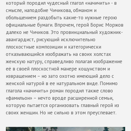
который породил чудесный глагол «начичить» - в
смысле, наподобие Чичикова, обманом и
обольщением раздобыть какие-то нужные герою
официальные бумаги. Впрочем, герой Борис Моржов
далеко не Чичиков. Это провинциальный художник-
авангардист, рисующий исключительно
плоскостные композиции и категорически
отказывающийся изображать на своих холстах
женскую натуру, справедливо полагая изображение
её в своей плоскостной манере кощунством и
извращением – но зато охотно имеющий дело с
женской натурой в ее натуральном виде. Помимо
глагола «начичить» роман породил также слово
«фамильон» – нечто вроде расширенной семьи,
которую пытается организовать главный герой из
своих женщин. Но не сильно в этом преуспевает.