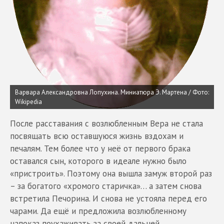
Варвара Александровна Лопухина. Миниатюра Э. Мартена /
Фото:
Wikipedia
После расставания с возлюбленным Вера не стала
посвящать всю оставшуюся жизнь вздохам и
печалям. Тем более что у неё от первого брака
оставался сын, которого в идеале нужно было
«пристроить». Поэтому она вышла замуж второй раз
– за богатого «хромого старичка»… а затем снова
встретила Печорина. И снова не устояла перед его
чарами. Да ещё и предложила возлюбленному
напоказ поухаживать за своей дальней