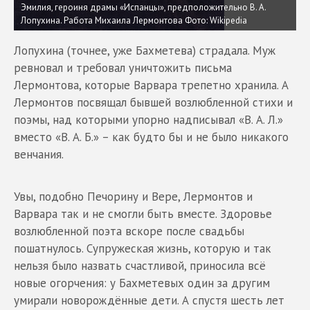
Эмилия, героиня драмы «Испанцы», предположительно В. А.
Лопухина. Работа Михаила Лермонтова
Фото: Wikipedia
Лопухина (точнее, уже Бахметева) страдала. Муж
ревновал и требовал уничтожить письма
Лермонтова, которые Варвара трепетно хранила. А
Лермонтов посвящал бывшей возлюбленной стихи и
поэмы, над которыми упорно надписывал «В. А. Л.»
вместо «В. А. Б.» – как будто бы и не было никакого
венчания.
Увы, подобно Печорину и Вере, Лермонтов и
Варвара так и не смогли быть вместе. Здоровье
возлюбленной поэта вскоре после свадьбы
пошатнулось. Супружеская жизнь, которую и так
нельзя было назвать счастливой, приносила всё
новые огорчения: у Бахметевых один за другим
умирали новорождённые дети. А спустя шесть лет