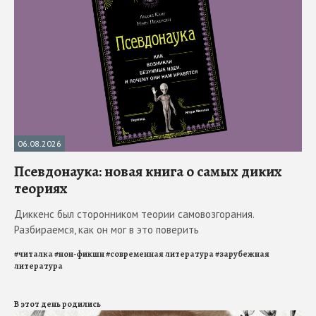
06.08.2026
Псевдонаука: новая книга о самых диких
теориях
Диккенс был сторонником теории самовозгорания.
Разбираемся, как он мог в это поверить
#
читалка
#
нон-фикшн
#
современная литература
#
зарубежная
литература
В этот день родились