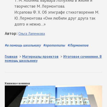
Т. М. Аболина. Варвара Лопухина в жизни и
творчестве М. Лермонтова.
Исрапова Ф. Х. Об эпиграфе стихотворения М.
Ю. Лермонтова «Они любили друг друга так
долго и нежно…»
Автор
:
Ольга
Лапенкова
#
в помощь школьнику
#
прототипы
#
Лермонтов
Главная
>
Материалы проектов
>
Итоговое сочинение. В
помощь школьнику
Книжные новинки