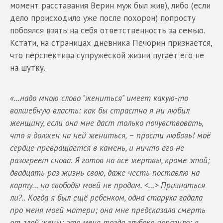
момент расставания Верин муж был жив), либо (если
дело происходило уже после похорон) попросту
побоялся взять на себя ответственность за семью.
Кстати, на страницах дневника Печорин признаётся,
что перспектива супружеской жизни пугает его не
на шутку.
«…надо мною слово "жениться" имеет какую-то
волшебную власть: как бы страстно я ни любил
женщину, если она мне даст только почувствовать,
что я должен на ней жениться, – прости любовь! моё
сердце превращается в камень, и ничто его не
разогреет снова. Я готов на все жертвы, кроме этой;
двадцать раз жизнь свою, даже честь поставлю на
карту… но свободы моей не продам. <…> Признаться
ли?.. Когда я был ещё ребенком, одна старуха гадала
про меня моей матери; она мне предсказала смерть
от злой жены; это меня тогда глубоко поразило; в