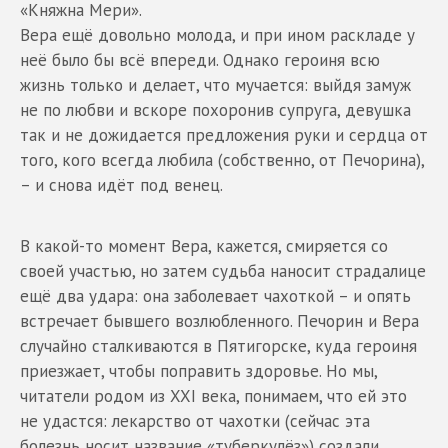
«Княжна Мери».
Вера ещё довольно молода, и при ином раскладе у
неё было бы всё впереди. Однако героиня всю
жизнь только и делает, что мучается: выйдя замуж
не по любви и вскоре похоронив супруга, девушка
так и не дожидается предложения руки и сердца от
того, кого всегда любила (собственно, от Печорина),
– и снова идёт под венец.
В какой-то момент Вера, кажется, смиряется со
своей участью, но затем судьба наносит страдалице
ещё два удара: она заболевает чахоткой – и опять
встречает бывшего возлюбленного. Печорин и Вера
случайно сталкиваются в Пятигорске, куда героиня
приезжает, чтобы поправить здоровье. Но мы,
читатели родом из XXI века, понимаем, что ей это
не удастся: лекарство от чахотки (сейчас эта
болезнь носит название «туберкулёз») создали