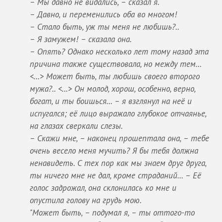
– Мы давно не видались, – сказал я.
– Давно, и переменились оба во многом!
– Стало быть, уж ты меня не любишь?..
– Я замужем! – сказала она.
– Опять? Однако несколько лет тому назад эта
причина также существовала, но между тем…
<…> Может быть, ты любишь своего второго
мужа?.. <…> Он молод, хорош, особенно, верно,
богат, и ты боишься… – я взглянул на неё и
испугался; её лицо выражало глубокое отчаянье,
на глазах сверкали слезы.
– Скажи мне, – наконец прошептала она, – тебе
очень весело меня мучить? Я бы тебя должна
ненавидеть. С тех пор как мы знаем друг друга,
ты ничего мне не дал, кроме страданий… – Её
голос задрожал, она склонилась ко мне и
опустила голову на грудь мою.
"Может быть, – подумал я, – ты оттого-то