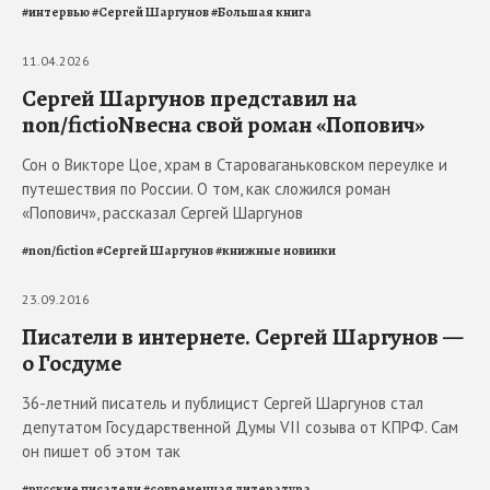
#
интервью
#
Сергей Шаргунов
#
Большая книга
11.04.2026
Сергей Шаргунов представил на
non/fictioNвесна свой роман «Попович»
Сон о Викторе Цое, храм в Староваганьковском переулке и
путешествия по России. О том, как сложился роман
«Попович», рассказал Сергей Шаргунов
#
non/fiction
#
Сергей Шаргунов
#
книжные новинки
23.09.2016
Писатели в интернете. Сергей Шаргунов —
о Госдуме
36-летний писатель и публицист Сергей Шаргунов стал
депутатом Государственной Думы VII созыва от КПРФ. Сам
он пишет об этом так
#
русские писатели
#
современная литература