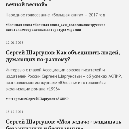
вечной весной»
Народное голосование. «Большая книга» — 2017 год
#
Большая книга
#
Большая книга_2017_голосование
#
русские
писатели
#
современная литература
#
премии
12.01.2023
Сергей Шаргунов: Как объединить людей,
думающих по-разному?
Интервью с главой Ассоциации союзов писателей и
издателей России Сергеем Шаргуновым – об успехах АСПИР,
возглавляемом им журнале «Юность» и готовящейся
экранизации романа «1993»
#
интервью
#
Сергей Шаргунов
#
АСПИР
15.12.2021
Сергей Шаргунов: «Моя задача - защищать
беззащитных и бесправных»