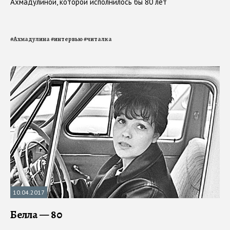
Ахмадулиной, которой исполнилось бы 80 лет
#
Ахмадулина
#
интервью
#
читалка
10.04.2017
Белла — 80