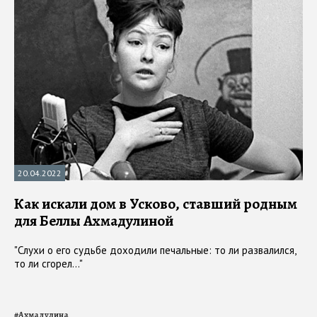
20.04.2022
Как искали дом в Усково, ставший родным
для Беллы Ахмадулиной
"Слухи о его судьбе доходили печальные: то ли развалился,
то ли сгорел..."
#
Ахмадулина