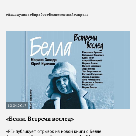
#
Ахмадулина
#
Вирабов
#
Вознесенский
#
апрель
10.04.2017
«Белла. Встречи вослед»
«РГ» публикует отрывок из новой книги о Белле