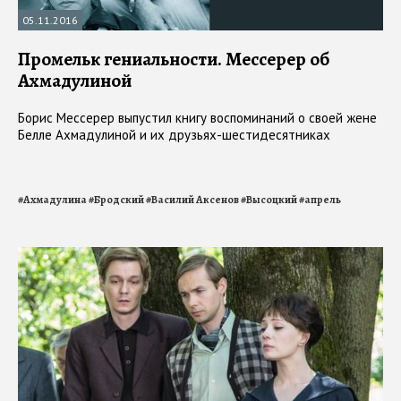
05.11.2016
Промельк гениальности. Мессерер об
Ахмадулиной
Борис Мессерер выпустил книгу воспоминаний о своей жене
Белле Ахмадулиной и их друзьях-шестидесятниках
#
Ахмадулина
#
Бродский
#
Василий Аксенов
#
Высоцкий
#
апрель