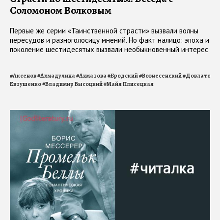
Соломоном Волковым
Первые же серии «Таинственной страсти» вызвали волны
пересудов и разноголосицу мнений. Но факт налицо: эпоха и
поколение шестидесятых вызвали необыкновенный интерес
#
Аксенов
#
Ахмадулина
#
Ахматова
#
Бродский
#
Вознесенский
#
Довлатов
#
Евтушенко
#
Владимир Высоцкий
#
Майя Плисецкая