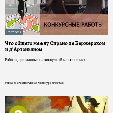
17.07.2017
Что общего между Сирано де Бержераком
и д’Артаньяном
Работы, присланные на конкурс «В место гения»
#
#вместогения
#
Дюма
#
конкурс
#
Ростан