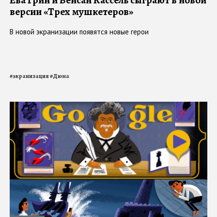
Ева Грин и Венсан Кассель сыграют в новой
версии «Трех мушкетеров»
В новой экранизации появятся новые герои
#
экранизация
#
Дюма