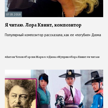
07.05.2018
Я читаю. Лора Квинт, композитор
Популярный композитор рассказала, как ее «погубил» Дюма
#
Антон Чехов
#
Гарсия Маркес
#
Дюма
#
Куприн
#
Лора Квинт
#
я читаю