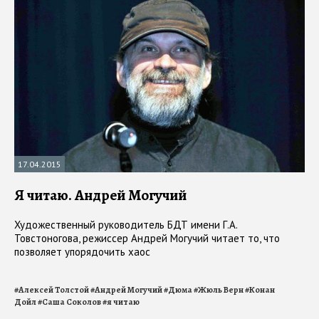
17.04.2015
Я читаю. Андрей Могучий
Художественный руководитель БДТ имени Г.А.
Товстоногова, режиссер Андрей Могучий читает то, что
позволяет упорядочить хаос
#
Алексей Толстой
#
Андрей Могучий
#
Дюма
#
Жюль Верн
#
Конан
Дойл
#
Саша Соколов
#
я читаю