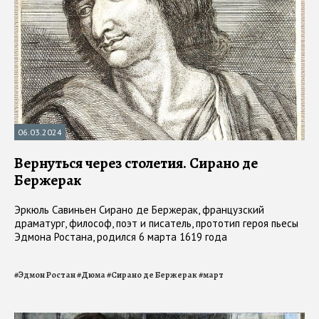
06.03.2024
Вернуться через столетия. Сирано де
Бержерак
Эркюль Савиньен Сирано де Бержерак, французский
драматург, философ, поэт и писатель, прототип героя пьесы
Эдмона Ростана, родился 6 марта 1619 года
#
Эдмон Ростан
#
Дюма
#
Сирано де Бержерак
#
март