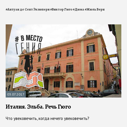
#
Антуан де Сент Экзюпери
#
Виктор Гюго
#
Дюма
#
Жюль Верн
03.07.2017
Италия. Эльба. Речь Гюго
Что увековечить, когда нечего увековечить?