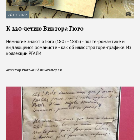
26.02.2022
К 220-летию Виктора Гюго
Немногие знают о Гюго (1802–1885) - поэте-романтике и
выдающемся романисте - как об иллюстраторе-графике. Из
коллекции РГАЛИ
#
Виктор Гюго
#
РГАЛИ
#
галерея