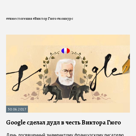
#
#вместогения
#
Виктор Гюго
#
конкурс
30.06.2017
Google сделал дудл в честь Виктора Гюго
День, посвященный знаменитому французскому писателю,