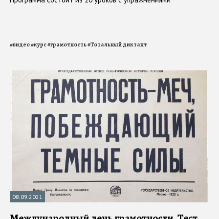
#
видео
#
курс
#
грамотность
#
Тотальный диктант
08.09.2021
Международный день грамотности. Тест