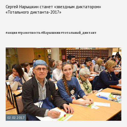
Сергей Нарышкин станет «звездным диктатором»
«Тотального диктанта-2017»
#
акция
#
грамотность
#
Нарышкин
#
тотальный_диктант
02.02.2017