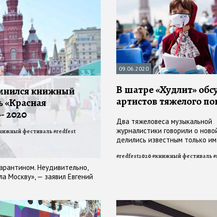
09.06.2020
В шатре «Худлит» обс
мнился книжный
артистов тяжелого по
ь «Красная
- 2020
Два тяжеловеса музыкальной
журналистики говорили о новой
нижный фестиваль
#
redfest
делились известным только им
героях нашей музыки — от Фи
#
redfest2020
#
книжный фестиваль
#
Киркорова до Сергея Курехина
арантином. Неудивительно,
а Москву», — заявил Евгений