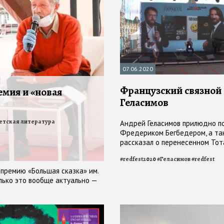
07.06.2020
Французский связной
емия и «новая
Геласимов
етская литература
Андрей Геласимов прилюдно п
Фредериком Бегбедером, а та
рассказал о перенесенном То
диктанте и новинках издател
#
redfest2020
#
Геласимов
#
redfest
«Городец»
премию «Большая сказка» им.
лько это вообще актуально —