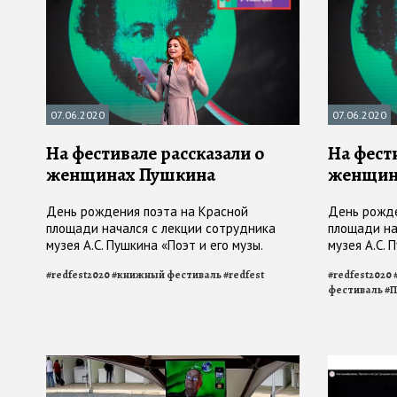
07.06.2020
07.06.2020
На фестивале рассказали о
На фест
женщинах Пушкина
женщин
День рождения поэта на Красной
День рожде
площади начался с лекции сотрудника
площади на
музея А.С. Пушкина «Поэт и его музы.
музея А.С. 
Донжуанский список поэта»
Донжуански
#
redfest2020
#
книжный фестиваль
#
redfest
#
redfest2020
фестиваль
#
П