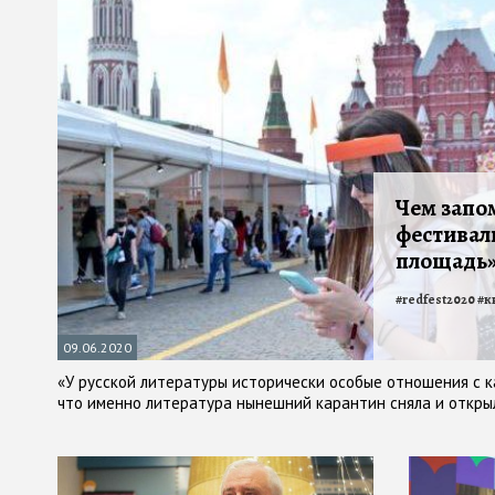
Чем запо
фестивал
площадь»
#
redfest2020
#
к
09.06.2020
«У русской литературы исторически особые отношения с к
что именно литература нынешний карантин сняла и открыл
Водолазкин