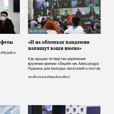
06.06.2020
нфеты
«И на обломках пандемии
напишут ваши имена»
 «Музей и
Как прошла четвертая церемония
вручения премии «Лицей» им. Александра
Пушкина для молодых писателей и поэтов,
а
вынужденно совместившая офлайн- и
#
redfest2020
#
Лицей
#
redfest
онлайн-форматы