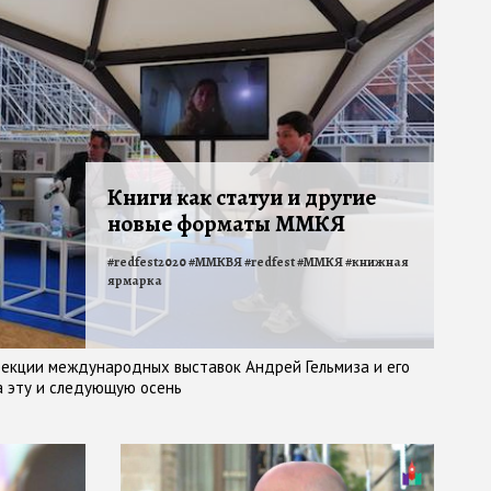
Книги как статуи и другие
новые форматы ММКЯ
#
redfest2020
#
ММКВЯ
#
redfest
#
ММКЯ
#
книжная
ярмарка
рекции международных выставок Андрей Гельмиза и его
на эту и следующую осень