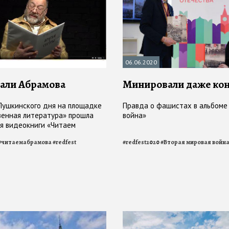
06.06.2020
али Абрамова
Минировали даже ко
Пушкинского дня на площадке
Правда о фашистах в альбоме
енная литература» прошла
война»
я видеокниги «Читаем
ратья и сестры», созданной к
#
читаемабрамова
#
redfest
#
redfest2020
#
Вторая мировая войн
еликого русского писателя XX