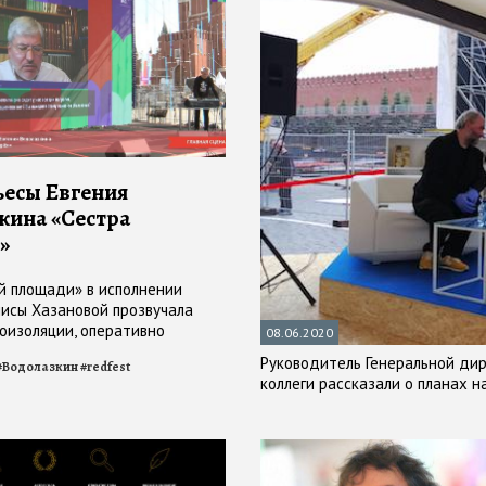
ьесы Евгения
кина «Сестра
»
й площади» в исполнении
лисы Хазановой прозвучала
моизоляции, оперативно
08.06.2020
 во время пандемии
Руководитель Генеральной ди
#
Водолазкин
#
redfest
коллеги рассказали о планах 