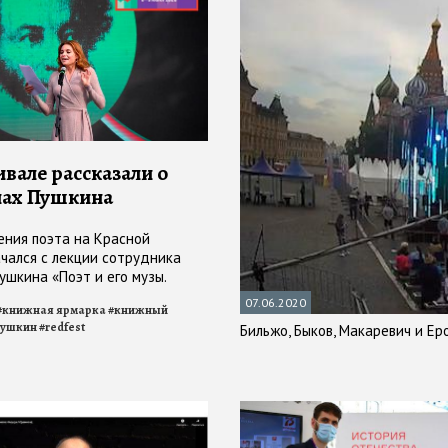
ивале рассказали о
ах Пушкина
ния поэта на Красной
чался с лекции сотрудника
Пушкина «Поэт и его музы.
й список поэта»
07.06.2020
#
книжная ярмарка
#
книжный
ушкин
#
redfest
Бильжо, Быков, Макаревич и Е