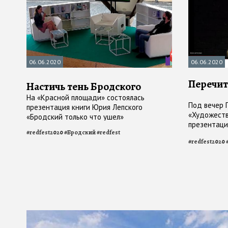
06.06.2020
06.06.2020
Перечит
Настичь тень Бродского
На «Красной площади» состоялась
Под вечер 
презентация книги Юрия Лепского
«Художеств
«Бродский только что ушел»
презентаци
#
redfest2020
#
Бродский
#
redfest
Абрамова. Б
#
redfest2020
столетию в
века