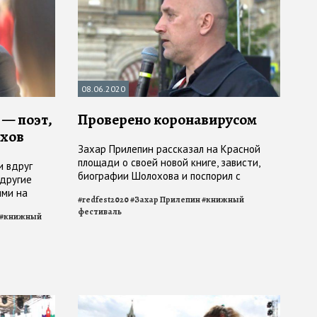
08.06.2020
— поэт,
Проверено коронавирусом
ихов
Захар Прилепин рассказал на Красной
площади о своей новой книге, зависти,
и вдруг
биографии Шолохова и поспорил с
 другие
читателями
ями на
#
redfest2020
#
Захар Прилепин
#
книжный
фестиваль
#
книжный