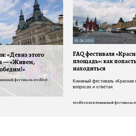
05.06.2020
FAQ фестиваля «Красн
: «Девиз этого
площадь»: как попасть
я — «Живем,
находиться
победим!»
нижный фестиваль
#
redfest
Книжный фестиваль «Красная 
вопросах и ответах
#
redfest2020
#
книжный фестиваль
#