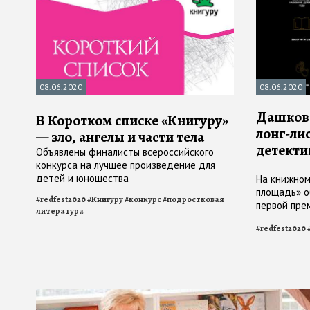
08.06.2020
08.06.2020
Дашкова
В Коротком списке «Книгуру»
лонг-ли
— зло, ангелы и части тела
детекти
Объявлены финалисты всероссийского
конкурса на лучшее произведение для
детей и юношества
На книжном
площадь» о
#
redfest2020
#
Книгуру
#
конкурс
#
подростковая
первой пре
литература
остросюжет
#
redfest2020
кино «Русс