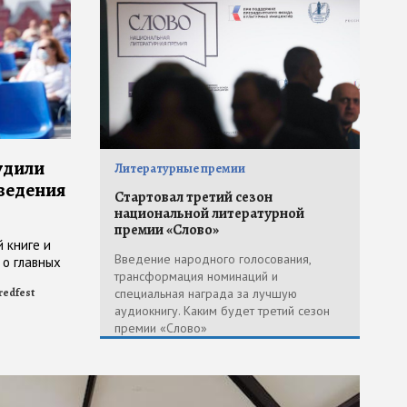
удили
Литературные премии
ведения
Стартовал третий сезон
национальной литературной
премии «Слово»
 книге и
Введение народного голосования,
 о главных
трансформация номинаций и
липпа
специальная награда за лучшую
redfest
аудиокнигу. Каким будет третий сезон
премии «Слово»