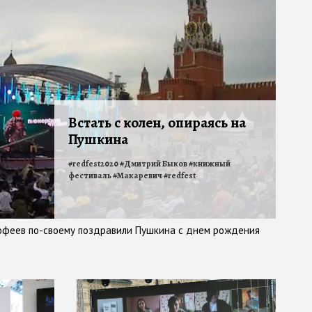
Встать с колен, опираясь на
Пушкина
#
redfest2020
#
Дмитрий Быков
#
книжный
фестиваль
#
Макаревич
#
redfest
рофеев по-своему поздравили Пушкина с днем рождения