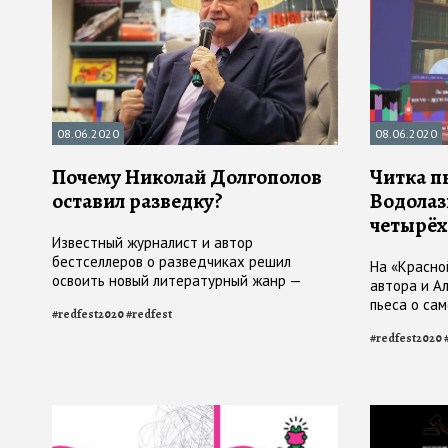
08.06.2020
08.06.2020
Почему Николай Долгополов
Читка п
оставил разведку?
Водолаз
четырёх
Известный журналист и автор
бестселлеров о разведчиках решил
На «Красно
освоить новый литературный жанр —
автора и А
мемуары — и написал книгу «Из блокнота
пьеса о са
#
redfest2020
#
redfest
Николая Долгополова. От Франсуазы
написанная
Саган до Абеля»
#
redfest2020