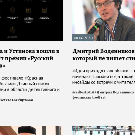
08.06.2020
 и Устинова вошли в
Дмитрий Воденников 
ст премии «Русский
который не пишет ст
в»
«Идеи приходят как облако — 
начинают шаманить», а также
 фестивале «Красная
инсайды со встречи с читател
бъявили Длинный список
«Красной площади»
мии в области детективного и
#
redfest2020
#
Дмитрий Воденников
ного жанров литературы и
фестиваль
#
redfest
#
детектив
#
премии
кий детектив»