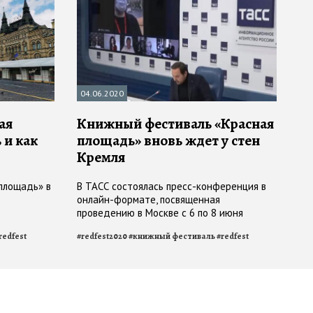
04.06.2020
ая
Книжный фестиваль «Красная
 и как
площадь» вновь ждет у стен
Кремля
площадь» в
В ТАСС состоялась пресс-конференция в
онлайн-формате, посвященная
проведению в Москве с 6 по 8 июня
шестого книжного фестиваля «Красная
redfest
#
redfest2020
#
книжный фестиваль
#
redfest
площадь»