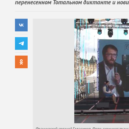
перенесенном Тотальном диктанте и нови
Французский связной Геласимов. Фото: скриншот тран