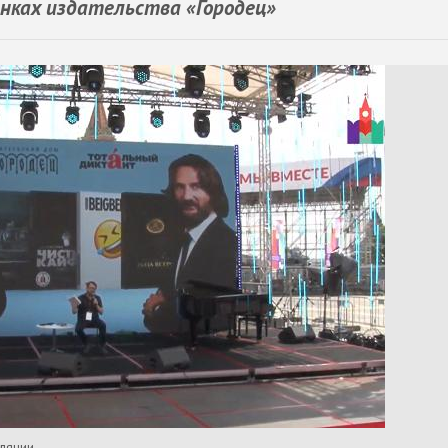
нках издательства «Городец»
сляции