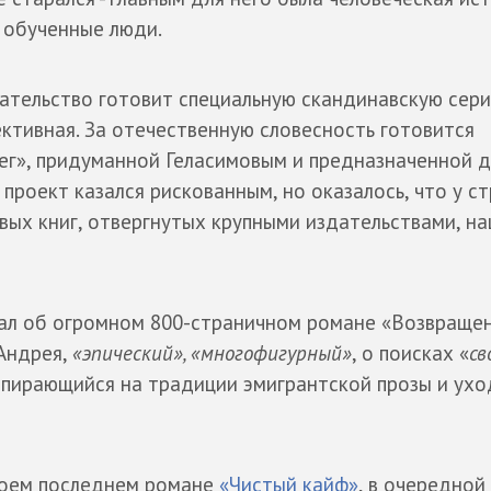
 обученные люди.
дательство готовит специальную скандинавскую сери
ективная. За отечественную словесность готовится
чег», придуманной Геласимовым и предназначенной 
проект казался рискованным, но оказалось, что у с
ивых книг, отвергнутых крупными издательствами, н
зал об огромном 800-страничном романе «Возвраще
 Андрея,
«эпический», «многофигурный»
, о поисках «
св
опирающийся на традиции эмигрантской прозы и ух
своем последнем романе
«Чистый кайф»
, в очередной