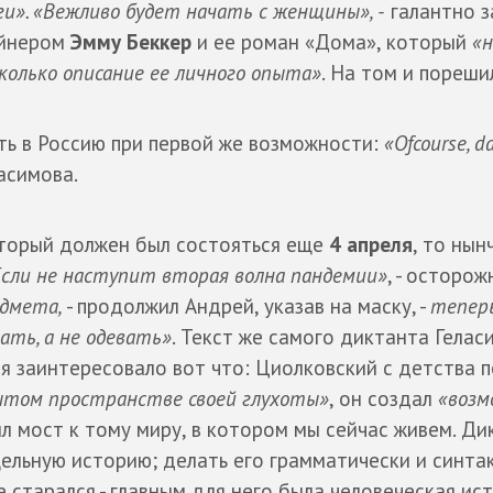
ги». «Вежливо будет начать с женщины», -
галантно з
айнером
Эмму Беккер
и ее роман «Дома», который
«н
колько описание ее личного опыта»
. На том и пореши
ь в Россию при первой же возможности:
«Ofcourse, d
асимова.
оторый должен был состояться еще
4 апреля
, то нын
Если не наступит вторая волна пандемии»
, - осторож
едмета,
- продолжил Андрей, указав на маску, -
теперь
ать, а не одевать»
. Текст же самого диктанта Гелас
ля заинтересовало вот что: Циолковский с детства 
рытом пространстве своей глухоты»
, он создал
«возм
жил мост к тому миру, в котором мы сейчас живем. Ди
цельную историю; делать его грамматически и синта
 старался - главным для него была человеческая ист