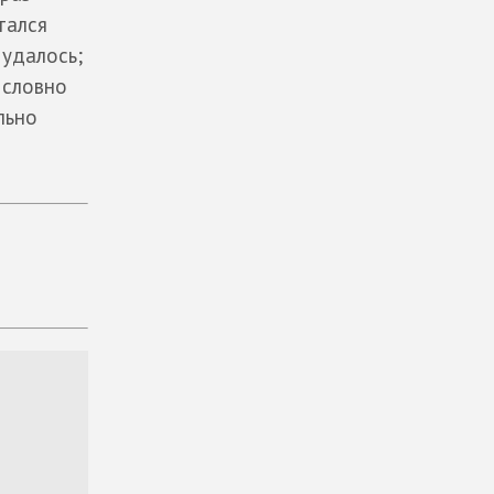
тался
 удалось;
 словно
льно