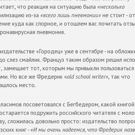
читает, что реакция на ситуацию была
«несколько
вилизацию из-за
«всего лишь пневмонии»
не стоит - о
ние куда как спорное, и отошлем вас почитать отз
оронавирусная пневмония.
здательстве «Городец» уже в сентябре - на обложк
до слез смайлик. Француз таким образом решил исп
ет, замещает тот, которым мы привыкли пользоваться 
ми. Но все же Фредерик «
old school writer»
, так что
ашлось место.
еласимов посоветовался с Бегбедером, какой книгой
постарается подружить российского читателя с мол
ову, сложилась довольно просто: издательство попро
ских книг -
«И мы очень надеемся, что Фредерик назв