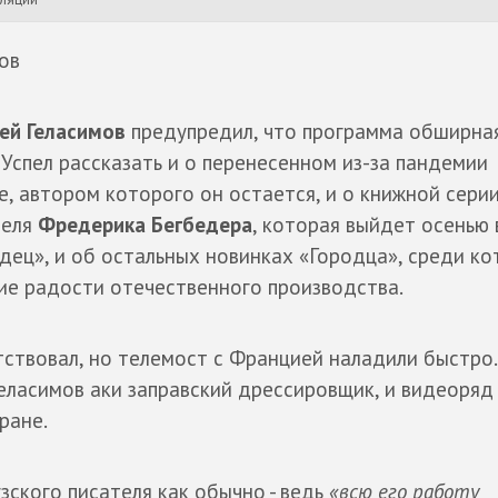
ов
ей Геласимов
предупредил, что программа обширная 
. Успел рассказать и о перенесенном из-за пандемии
, автором которого он остается, и о книжной сери
теля
Фредерика Бегбедера
, которая выйдет осенью 
дец», и об остальных новинках «Городца», среди ко
кие радости отечественного производства.
утствовал, но телемост с Францией наладили быстро.
Геласимов аки заправский дрессировщик, и видеоряд
ране.
ского писателя как обычно - ведь
«всю его работу