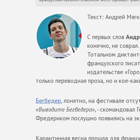
Текст: Андрей Мягк
С первых слов
Андр
конечно, не соврал
Тотальном диктанте
французского писа
издательстве «Горо
только переводная проза, но и кое-ка
Бегбедер
, понятно, на фестивале отс
«Выводите Бегбедера»
, - скомандовал 
Фредериком послушно появились на эк
Карантинная весна прошла для француз