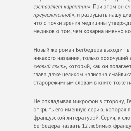
составляет карантин»
. При этом он с
преувеличенной»
, и разрушать нашу ци
что с точки зрения медицины утвержде
медиков о том, чем коварна именно к
Новый же роман Бегбедера выходит в и
никакого названия, только хохочущий 
«новый язык»
, который, как он полага
глава даже целиком написана смайлика
старорежимным словам в книге тоже н
Не откладывая микрофон в сторону, Г
открыть его именную серию, которая 
французской литературой. Серия, к сл
Бегбедера назвать 12 любимых француз