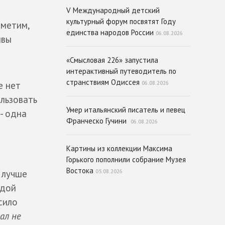
V Международный детский
культурный форум посвятят Году
тметим,
единства народов России
06.08.2026
ывы
«Смысловая 226» запустила
интерактивный путеводитель по
странствиям Одиссея
е нет
06.08.2026
ользовать
Умер итальянский писатель и певец
- одна
Франческо Гучини
06.08.2026
Картины из коллекции Максима
Горького пополнили собрание Музея
Востока
 лучше
05.08.2026
одой
сило
ал не