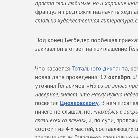
просто свои любимые, но и хорошие кни
француз и предложил назначить хедл
столько художественная литература, с
Под конец Бегбедер пообещал приехат
закивал он в ответ на приглашение Гел
Что касается
Тотального диктанта
, к
новая дата проведения:
17 октября
.
«
уточнил Геласимов.
«Но из-за этого пр
наверное, знают, что маску нужно надев
посвятил
Циолковскому
. В нем писате
ничего не слышал, но,
«находясь в зак
связи всех со всеми»
, и, по сути, проло
состоит из 4-х частей, составляющих 
заковыристым Геласимов специально не