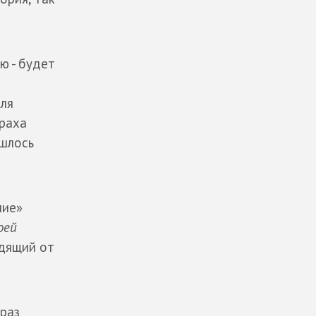
ю - будет
для
траха
ашлось
ние»
оей
одящий от
 раз