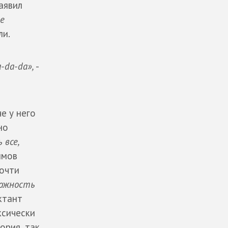
аявил
е
ли.
a-da-da»,
-
че у него
но
 все,
имов
почти
ожность
ктант
ксически
ория, так