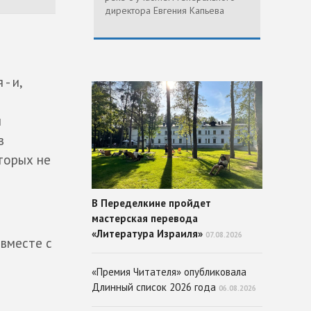
директора Евгения Капьева
- и,
и
в
торых не
В Переделкине пройдет
мастерская перевода
«Литература Израиля»
07.08.2026
 вместе с
«Премия Читателя» опубликовала
Длинный список 2026 года
06.08.2026