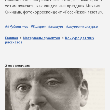
хотим показать, как увидел наш праздник Михаил
Синицын, фотокорреспондент «Российской газеты».
#
#Чудетство
#
Галерея
#
конкурс
#
лауреатконкурса
Главная
>
Материалы проектов
>
Конкурс детских
рассказов
День в эмиграции