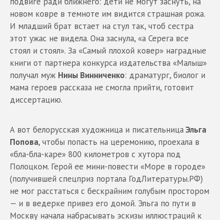
подвиге ради ближнего: дети не могут заснуть, на
новом ковре в темноте им видится страшная рожа.
И младший брат встает на стул так, чтоб сестра
этот ужас не видела. Она заснула, «а Серега все
стоял и стоял». За «Самый плохой ковер» наградные
книги от партнера конкурса издательства «Малыш»
получал муж
Нины Винниченко
: драматург, биолог и
мама героев рассказа не смогла прийти, готовит
диссертацию.
А вот белорусская художница и писательница
Эльга
Попова
, чтобы попасть на церемонию, проехала в
«бла-бла-каре» 800 километров с хутора под
Полоцком. Герой ее мини-повести «Море в городе»
(получившей спецприз портала ГодЛитературы.РФ)
не мог расстаться с бескрайним голубым простором
— и в ведерке привез его домой. Эльга по пути в
Москву начала набрасывать эскизы иллюстраций к