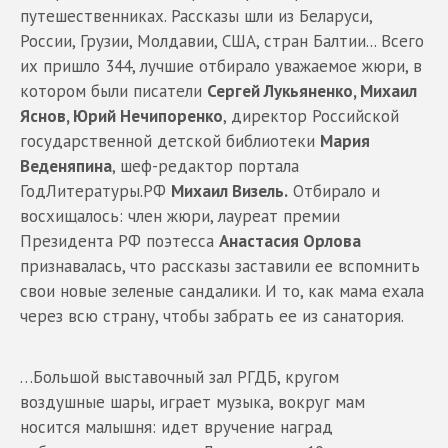
путешественниках. Рассказы шли из Беларуси,
России, Грузии, Молдавии, США, стран Балтии... Всего
их пришло 344, лучшие отбирало уважаемое жюри, в
котором были писатели
Сергей Лукьяненко, Михаил
Яснов, Юрий Нечипоренк
о
, директор Российской
государственной детской библиотеки
Мария
Веденяпина
, шеф-редактор портала
ГодЛитературы.РФ
Михаил Визель.
Отбирало и
восхищалось: член жюри, лауреат премии
Президента РФ поэтесса
Анастасия Орлова
признавалась, что рассказы заставили ее вспомнить
свои новые зеленые сандалики. И то, как мама ехала
через всю страну, чтобы забрать ее из санатория.
…Большой выставочный зал РГДБ, кругом
воздушные шары, играет музыка, вокруг мам
носится малышня: идет вручение наград