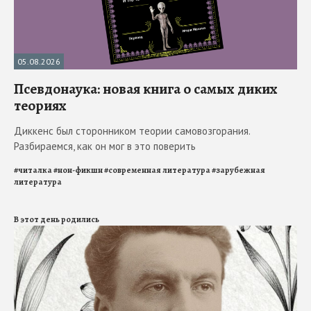
05.08.2026
Псевдонаука: новая книга о самых диких
теориях
Диккенс был сторонником теории самовозгорания.
Разбираемся, как он мог в это поверить
#
читалка
#
нон-фикшн
#
современная литература
#
зарубежная
литература
В этот день родились