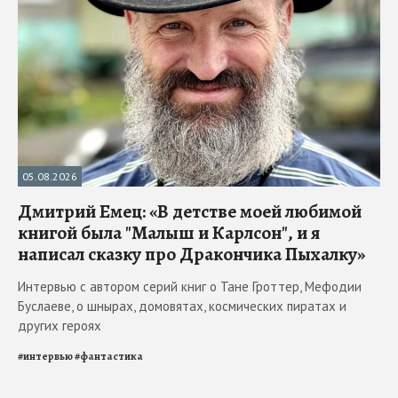
05.08.2026
Дмитрий Емец: «В детстве моей любимой
книгой была "Малыш и Карлсон", и я
написал сказку про Дракончика Пыхалку»
Интервью с автором серий книг о Тане Гроттер, Мефодии
Буслаеве, о шнырах, домовятах, космических пиратах и
других героях
#
интервью
#
фантастика