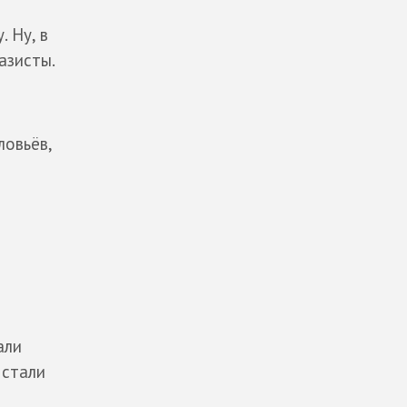
 Ну, в
азисты.
овьёв,
али
 стали