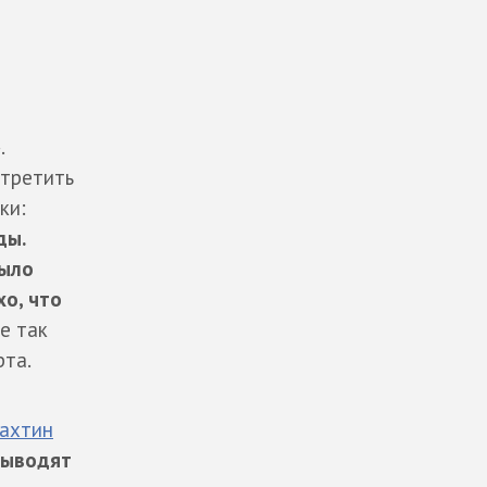
.
стретить
ки:
ды.
было
хо, что
е так
рта.
ахтин
 выводят