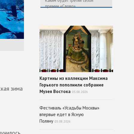
Каким будет третий сезон
премии «Слово»
Картины из коллекции Максима
Горького пополнили собрание
ская зима
Музея Востока
05.08.2026
Фестиваль «Усадьбы Москвы»
впервые едет в Ясную
Поляну
05.08.2026
лучилось