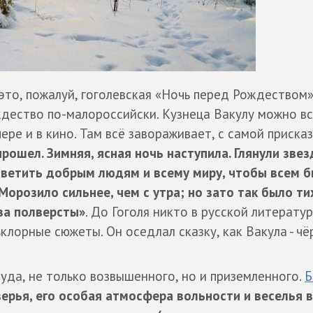
 это, пожалуй, гоголевская «Ночь перед Рождеством»
ждество по-малороссийски. Кузнеца Вакулу можно в
ере и в кино. Там всё завораживает, с самой присказ
ошел. Зимняя, ясная ночь наступила. Глянули звез
светить добрым людям и всему миру, чтобы всем 
Морозило сильнее, чем с утра; но зато так было ти
за полверсты»
. До Гоголя никто в русской литератур
лорные сюжеты. Он оседлал сказку, как Вакула - чё
чуда, не только возвышенного, но и приземленного.
Б
верья, его особая атмосфера вольности и веселья