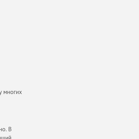
у многих
но. В
ящий