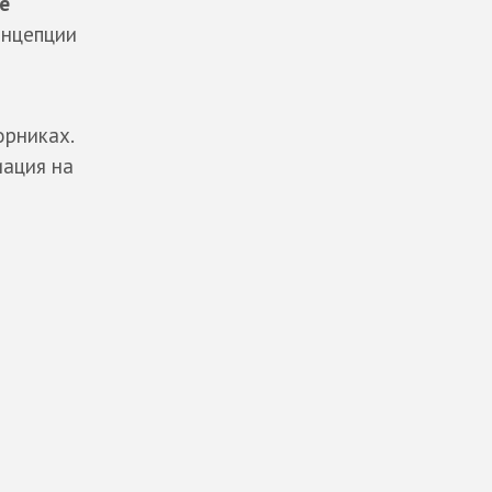
е
онцепции
орниках.
иация на