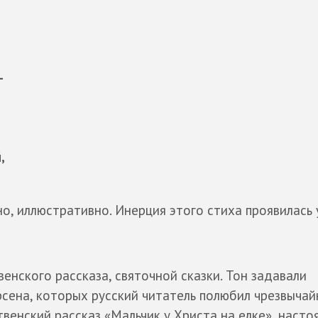
-
,
но, иллюстративно. Инерция этого стиха проявилась 
енского рассказа, святочной сказки. Тон задавали
сена, которых русский читатель полюбил чрезвычай
венский рассказ «Мальчик у Христа на елке», насто