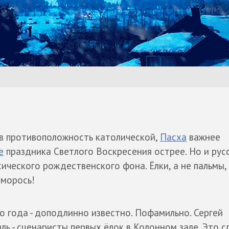
 в противоположность католической,
Пасха
важнее
е
праздника Cветлого Воскресения острее. Но и рус
сического рождественского фона. Ёлки, а не пальмы,
зморось!
го года - доподлинно известно. Пофамильно. Сергей
ль - сценаристы первых ёлок в Колонном зале. Это с