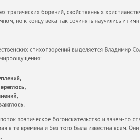
ез трагических борений, свойственных христианству.
пом, но к концу века так сочинять научились и гимн
ственских стихотворений выделяется Владимир Сол
 мироощущения:
уплений,
ереглось,
мнений,
зажглось.
 поток поэтическое богоискательство и зачем-то ст
ая в те времена и без того была известна всем. Они
.