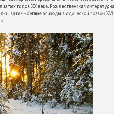
идцатых годов ХХ века. Рождественская литературн
ки, затем - беглые эпизоды в одической поэзии XVII
а.