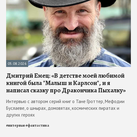
05.08.2026
Дмитрий Емец: «В детстве моей любимой
книгой была "Малыш и Карлсон", и я
написал сказку про Дракончика Пыхалку»
Интервью с автором серий книг о Тане Гроттер, Мефодии
Буслаеве, о шнырах, домовятах, космических пиратах и
других героях
#
интервью
#
фантастика