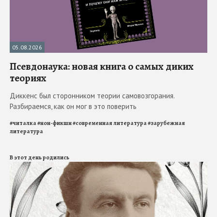
05.08.2026
Псевдонаука: новая книга о самых диких
теориях
Диккенс был сторонником теории самовозгорания.
Разбираемся, как он мог в это поверить
#
читалка
#
нон-фикшн
#
современная литература
#
зарубежная
литература
В этот день родились