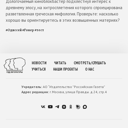
Дологочаемый киноблокбастер подхлестнул интерес к
древнему эпосу, на хитросплетения которого спроецирована
разветвленная греческая мифология. Проверьте: насколько
хорошо вы ориентируетесь в этих возвышенных материях?
#
Одиссей
#
Гомер
#
тест
НОВОСТИ
ЧИТАТЬ
СМОТРЕТЬ/СЛУШАТЬ
УЧИТЬСЯ
НАШИ ПРОЕКТЫ
О НАС
Учредитель:
АО “Издательство ”Российская Газета”
Адрес редакции:
г.Москва, улица Правды. д.24, стр.4