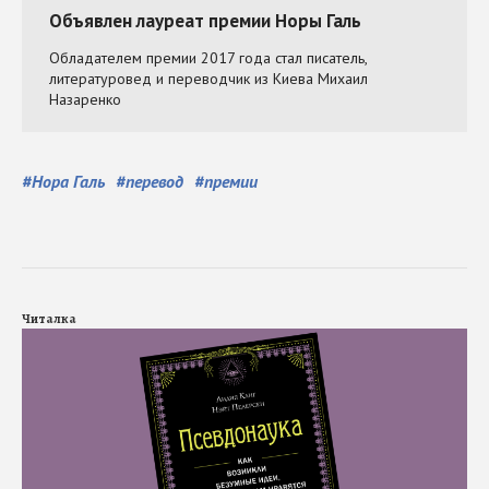
#
Нора Галь
#
перевод
#
премии
Читалка