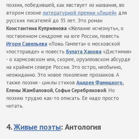
поэзии, победившей, как явствует из названия, во
втором сезоне
литературной премии «Лицей»
для
русских писателей до 35 лет. Это роман
Константина Куприянова
«Желание исчезнуть», о
поствоенном синдроме на юге России, повесть
Игоря Савельева
«Ложь Гамлета» о московской
«постправде» и повесть
Булата Ханова
«Дистимия»
- о хармсовском или, скорее, оруэлловском абсурде
на крайнем севере России. Это остро, необычно,
неожиданно. Это новое поколение прозаиков. А
также поэзия - циклы стихов
Андрея Фамицкого
,
Елены Жамбаловой, Софьи Серебряковой
. Но
поэзию трудно как-то описать. Ее надо просто
читать.
4.
Живые поэты
: Антология