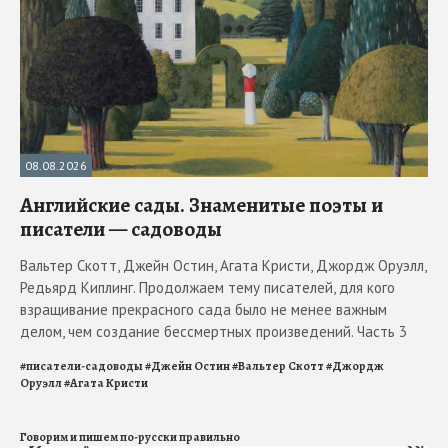
08.08.2026
Английские сады. Знаменитые поэты и
писатели — садоводы
Вальтер Скотт, Джейн Остин, Агата Кристи, Джордж Оруэлл,
Редьярд Киплинг. Продолжаем тему писателей, для кого
взращивание прекрасного сада было не менее важным
делом, чем создание бессмертных произведений. Часть 3
#
писатели-садоводы
#
Джейн Остин
#
Вальтер Скотт
#
Джордж
Оруэлл
#
Агата Кристи
Говорим и пишем по-русски правильно