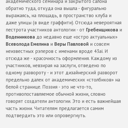
академического семинара и закрытого салона
обратно туда, откуда она вышла - фигурально
выражаясь, на площадь, в пространство клуба и
даже улицы (в виде граффити). Отсюда невероятная
пестрота участников антологии - от
Гребенщикова
и
Воденникова
до недавно еще «остро актуальных»
Всеволода Емелина
и
Веры Павловой
и совсем
неизвестных рэперов с именами вроде 43ai. И
отсюда же - красочность оформления. Каждому из
участников, невзирая на заслуги, отведено по
одному развороту - и этот дизайнерский разворот
предельно далек от академических «столбиков» на
белой странице. Поэзия - это не что-то,
противопоставляемое обычной жизни, словно
говорят создатели антологии. Это и есть важнейшая
часть жизни. Читателям предлагается самим
подтвердить это или опровергнуть.