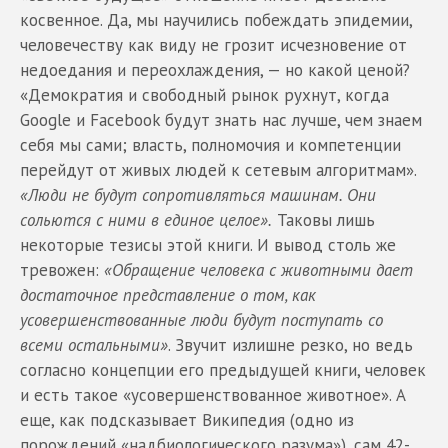
косвенное. Да, мы научились побеждать эпидемии,
человечеству как виду не грозит исчезновение от
недоедания и переохлаждения, — но какой ценой?
«Демократия и свободный рынок рухнут, когда
Google и Facebook будут знать нас лучше, чем знаем
себя мы сами; власть, полномочия и компетенции
перейдут от живых людей к сетевым алгоритмам».
«Люди не будут сопротивляться машинам. Они
сольются с ними в единое целое».
Таковы лишь
некоторые тезисы этой книги. И вывод столь же
тревожен:
«Обращение человека с животными дает
достаточное представление о том, как
усовершенствованные люди будут поступать со
всеми остальными»
. Звучит излишне резко, но ведь
согласно концепции его предыдущей книги, человек
и есть такое «усовершенствованное животное». А
еще, как подсказывает Википедия (одно из
порождений «надбиологического разума»), сам 42-