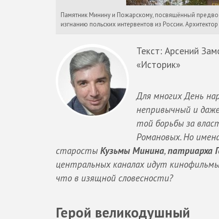
Памятник Минину и Пожарскому, посвящённый предво
изгнанию польских интервентов из России. Архитектор —
Текст: Арсений Зам
«Историк»
Для многих День нар
непривычный и даже
той борьбы за влас
Романовых. Но имен
старосты
Кузьмы Минина
,
патриарха Г
центральных каналах идут кинофильмы
что в изящной словесности?
Герой великодушный