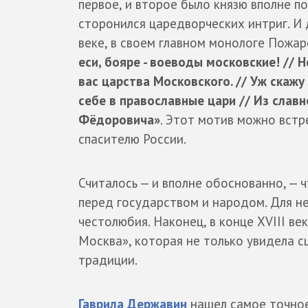
первое, и второе было князю вполне п
сторонился царедворческих интриг. И 
веке, в своем главном монологе Пожа
еси, бояре - воеводы московские! // Н
вас царства Московского. // Уж скаж
себе в православные цари // Из славн
Фёдоровича»
. Этот мотив можно встр
спасителю России.
Считалось — и вполне обоснованно, — 
перед государством и народом. Для не
честолюбия. Наконец, в конце XVIII ве
Москва», которая не только увидела с
традиции.
Гаврила Державин
нашел самое точное