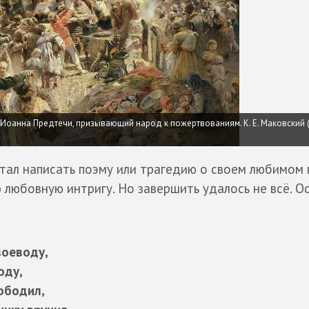
Иоанна Предтечи, призывающий народ к пожертвованиям. К. Е. Маковский
тал написать поэму или трагедию о своем любимом 
любовную интригу. Но завершить удалось не всё. О
воеводу,
оду,
ободил,