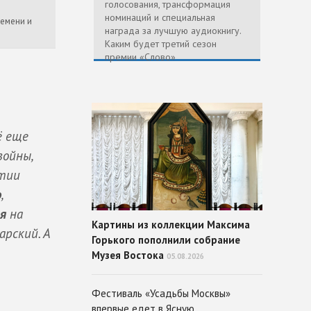
голосования, трансформация
номинаций и специальная
емени и
награда за лучшую аудиокнигу.
Каким будет третий сезон
премии «Слово»
ё еще
войны,
стии
о
,
я
на
Картины из коллекции Максима
рский. А
Горького пополнили собрание
Музея Востока
05.08.2026
Фестиваль «Усадьбы Москвы»
впервые едет в Ясную