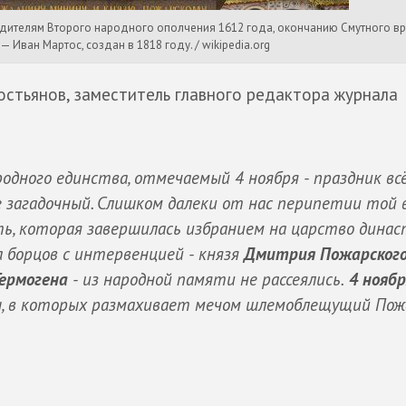
дителям Второго народного ополчения 1612 года, окончанию Смутного вр
 Иван Мартос, создан в 1818 году. / wikipedia.org
остьянов, заместитель главного редактора журнала
одного единства, отмечаемый 4 ноября - праздник вс
 загадочный. Слишком далеки от нас перипетии той 
ть, которая завершилась избранием на царство дина
а борцов с интервенцией - князя
Дмитрия Пожарског
ермогена
- из народной памяти не рассеялись.
4 ноябр
, в которых размахивает мечом шлемоблещущий Пожа