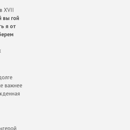
о
в XVII
й вы гой
ть я от
ыберем
х
долге
же важнее
жденная
«герой