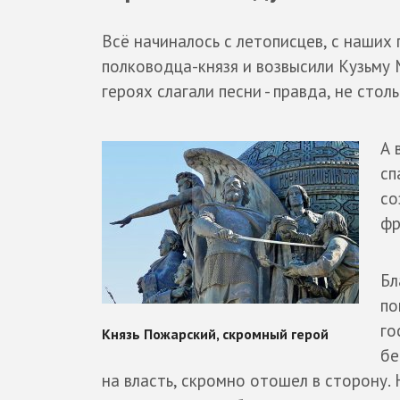
Всё начиналось с летописцев, с наших
полководца-князя и возвысили Кузьму 
героях слагали песни - правда, не стол
А 
сп
со
фр
Бл
по
го
бе
на власть, скромно отошел в сторону.