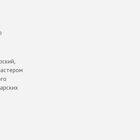
о
рский,
мастером
ого
царских