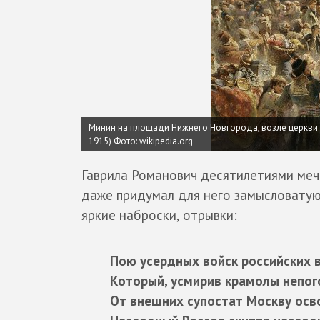
Минин на площади Нижнего Новгорода, возле церкви 
1915)
Фото: wikipedia.org
Гаврила Романович десятилетиями меч
даже придумал для него замысловатую 
яркие наброски, отрывки:
Пою усердных войск российских 
Который, усмирив крамолы непог
От внешних супостат Москву осв