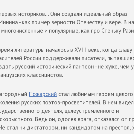
 первых историков… Они создали идеальный образ
Минина - как пример верности Отечеству и вере. В н
ь многочисленные и популярные, как про Стеньку Рази
время литературы началось в XVIII веке, когда славу
асителей России поддерживали писатели, пытавшие
здать русский исторический пантеон - не хуже, чем у
анцузских классицистов.
агородный
Пожарский
стал любимым героем целого
коления русских поэтов-просветителей. В нем виде
сударственного деятеля, целеустремленного и
скорыстного. Ведь он, одолев врага, отказался от п
 Не стал ни диктатором, ни кандидатом на престол, 