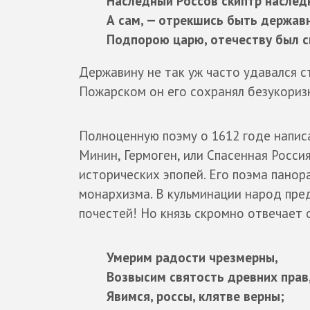
Наследный Россов скиптр наследн
А сам, — отрекшись быть держав
Подпорою царю, отечеству был с
Державину не так уж часто удавался с
Пожарском он его сохранял безукориз
Полноценную поэму о 1612 годе написа
Минин, Гермоген, или Спасенная Росси
исторических эпопей. Его поэма пано
монархизма. В кульминации народ пр
почестей! Но князь скромно отвечает о
Умерим радости чрезмерны,
Возвысим святость древних прав
Явимся, россы, клятве верны;