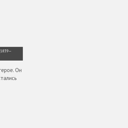
 (1839—
герое. Он
стались