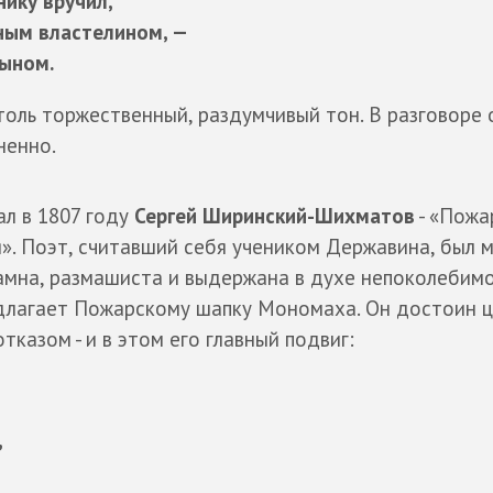
ику вручил,
ным властелином, —
ыном.
толь торжественный, раздумчивый тон. В разговоре 
ненно.
л в 1807 году
Сергей Ширинский-Шихматов
- «Пожа
я». Поэт, считавший себя учеником Державина, был 
рамна, размашиста и выдержана в духе непоколебим
едлагает Пожарскому шапку Мономаха. Он достоин 
тказом - и в этом его главный подвиг:
,