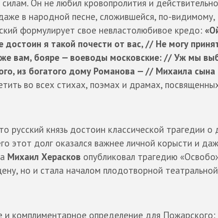
о силам. Он не любил кровопролития и действительн
даже в народной песне, сложившейся, по-видимому, 
рский формулирует свое невластолюбивое кредо:
«О
е достоин я такой почести от вас, // Не могу приня
у же вам, бояре — воеводы московские: // Уж мы в
ого, из богатого дому Романова — // Михаила сына
етить во всех стихах, поэмах и драмах, посвященны
что русский князь достоин классической трагедии о 
го этот долг оказался важнее личной корысти и да
ка
Михаил Херасков
опубликовал трагедию «Освобо
цену, но и стала началом плодотворной театральной
 и комплиментарное определение для Пожарского: 