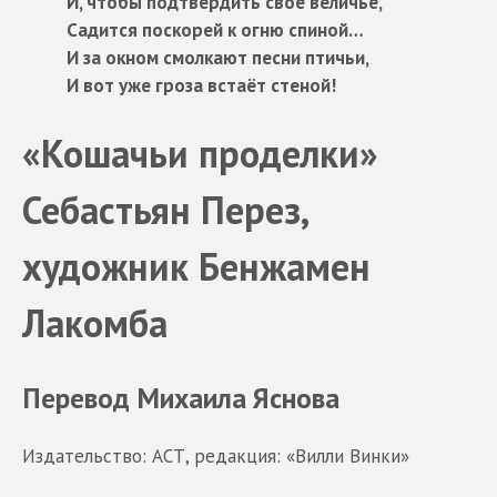
И, чтобы подтвердить своё величье,
Садится поскорей к огню спиной…
И за окном смолкают песни птичьи,
И вот уже гроза встаёт стеной!
«Кошачьи проделки»
Себастьян Перез,
художник Бенжамен
Лакомба
Перевод Михаила Яснова
Издательство: АСТ, редакция: «Вилли Винки»