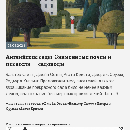
08.08.2026
Английские сады. Знаменитые поэты и
писатели — садоводы
Вальтер Скотт, Джейн Остин, Агата Кристи, Джордж Оруэлл,
Редьярд Киплинг. Продолжаем тему писателей, для кого
взращивание прекрасного сада было не менее важным
делом, чем создание бессмертных произведений. Часть 3
#
писатели-садоводы
#
Джейн Остин
#
Вальтер Скотт
#
Джордж
Оруэлл
#
Агата Кристи
Говорим и пишем по-русски правильно