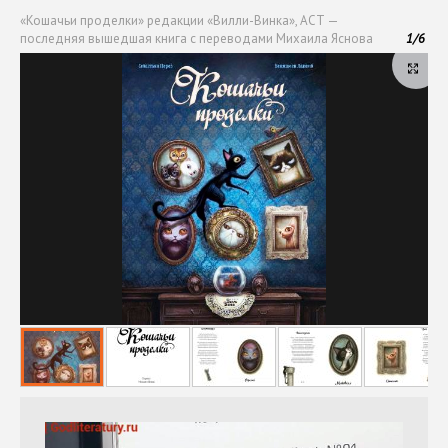
«Кошачьи проделки» редакции «Вилли-Винка», АСТ —
последняя вышедшая книга с переводами Михаила Яснова
1
/
6