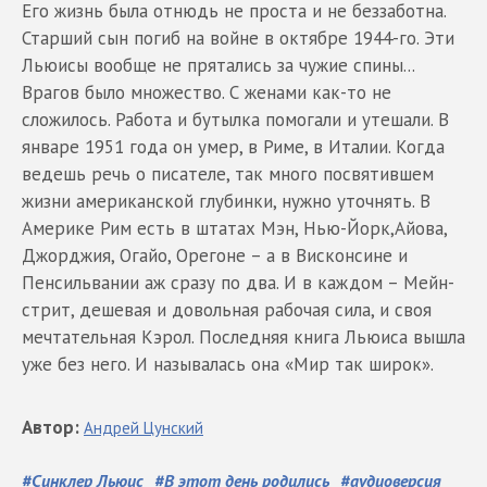
Его жизнь была отнюдь не проста и не беззаботна.
Старший сын погиб на войне в октябре 1944-го. Эти
Льюисы вообще не прятались за чужие спины...
Врагов было множество. С женами как-то не
сложилось. Работа и бутылка помогали и утешали. В
январе 1951 года он умер, в Риме, в Италии. Когда
ведешь речь о писателе, так много посвятившем
жизни американской глубинки, нужно уточнять. В
Америке Рим есть в штатах Мэн, Нью-Йорк,Айова,
Джорджия, Огайо, Орегоне – а в Висконсине и
Пенсильвании аж сразу по два. И в каждом – Мейн-
стрит, дешевая и довольная рабочая сила, и своя
мечтательная Кэрол. Последняя книга Льюиса вышла
уже без него. И называлась она «Мир так широк».
Автор
:
Андрей
Цунский
#
Синклер Льюис
#
В этот день родились
#
аудиоверсия