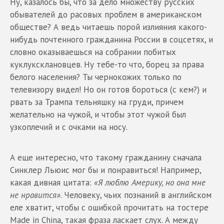
Ну, казалось бы, что за дело множеству русских
обывателей до расовых проблем в американском
обществе? А ведь читаешь порой излияния какого-
нибудь почтенного гражданина России в соцсетях, и
словно оказываешься на собрании побитых
куклуксклановцев. Ну тебе-то что, борец за права
белого населения? Ты чернокожих только по
телевизору видел! Но он готов бороться (с кем?) и
рвать за Трампа тельняшку на груди, причем
желательно на чужой, и чтобы этот чужой был
узкоплечий и с очками на носу.
А еще интересно, что такому гражданину сначала
Синклер Льюис мог бы и понравиться! Например,
какая дивная цитата:
«Я люблю Америку, но она мне
не нравится»
. Человеку, чьих познаний в английском
еле хватит, чтобы с ошибкой прочитать на тостере
Made in China, такая фраза ласкает слух. А между