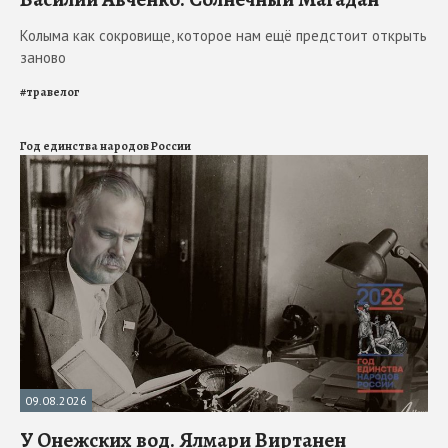
Колыма как сокровище, которое нам ещё предстоит открыть
заново
#
травелог
Год единства народов России
09.08.2026
У Онежских вод. Ялмари Виртанен