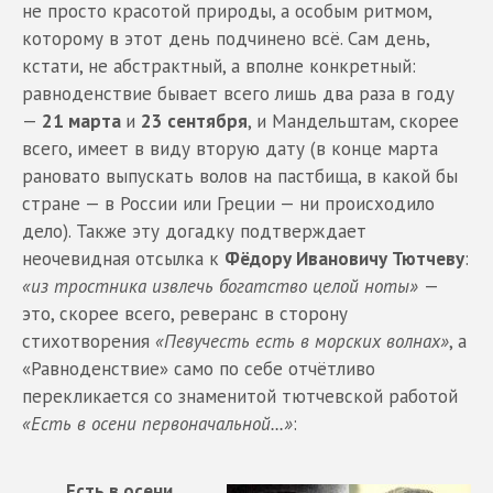
не просто красотой природы, а особым ритмом,
которому в этот день подчинено всё. Сам день,
кстати, не абстрактный, а вполне конкретный:
равноденствие бывает всего лишь два раза в году
—
21 марта
и
23 сентября
, и Мандельштам, скорее
всего, имеет в виду вторую дату (в конце марта
рановато выпускать волов на пастбища, в какой бы
стране — в России или Греции — ни происходило
дело). Также эту догадку подтверждает
неочевидная отсылка к
Фёдору Ивановичу Тютчеву
:
«из тростника извлечь богатство целой ноты»
—
это, скорее всего, реверанс в сторону
стихотворения
«Певучесть есть в морских волнах»
, а
«Равноденствие» само по себе отчётливо
перекликается со знаменитой тютчевской работой
«Есть в осени первоначальной...»
:
Есть в осени