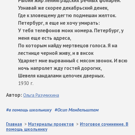
Рыбий жир ленинградских речных фонарей.
Узнавай же скорее декабрьский денек,
Где к зловещему дегтю подмешан желток.
Петербург, я еще не хочу умирать:
У тебя телефонов моих номера. Петербург, у
меня еще есть адреса,
По которым найду мертвецов голоса. Я на
лестнице черной живу, и в висок
Ударяет мне вырванный с мясом звонок. И всю
ночь напролет жду гостей дорогих,
Шевеля кандалами цепочек дверных.
1930 г.
Автор
:
Ольга
Разумихина
#
в помощь школьнику
#
Осип Мандельштам
Главная
>
Материалы проектов
>
Итоговое сочинение. В
помощь школьнику