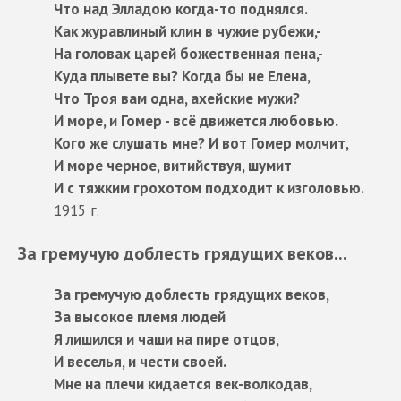
Что над Элладою когда-то поднялся.
Как журавлиный клин в чужие рубежи,-
На головах царей божественная пена,-
Куда плывете вы? Когда бы не Елена,
Что Троя вам одна, ахейские мужи?
И море, и Гомер - всё движется любовью.
Кого же слушать мне? И вот Гомер молчит,
И море черное, витийствуя, шумит
И с тяжким грохотом подходит к изголовью.
1915 г.
За гремучую доблесть грядущих веков...
За гремучую доблесть грядущих веков,
За высокое племя людей
Я лишился и чаши на пире отцов,
И веселья, и чести своей.
Мне на плечи кидается век-волкодав,