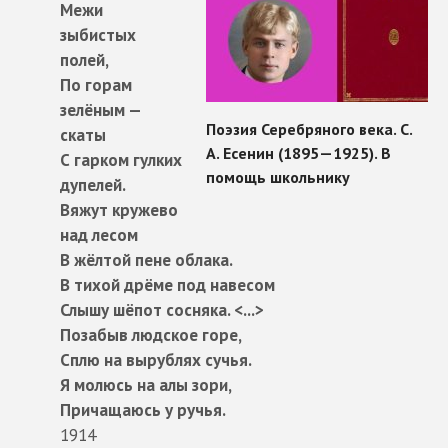
Межи
зыбистых
полей,
По горам
зелёным —
скаты
С гарком гулких
дупелей.
Вяжут кружево
над лесом
В жёлтой пене облака.
В тихой дрёме под навесом
Слышу шёпот сосняка. <...>
Позабыв людское горе,
Сплю на вырублях сучья.
Я молюсь на алы зори,
Причащаюсь у ручья.
1914