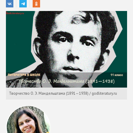
Творчество О. Э. Мандельштама (1891—1938) / godliteratury.ru