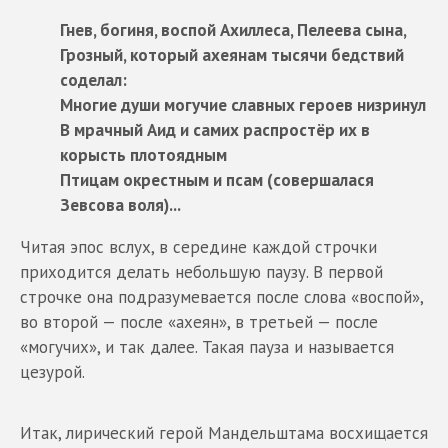
Гнев, богиня, воспой Ахиллеса, Пелеева сына,
Грозный, который ахеянам тысячи бедствий
соделал:
Многие души могучие славных героев низринул
В мрачный Аид и самих распростёр их в
корысть плотоядным
Птицам окрестным и псам (совершалася
Зевсова воля)...
Читая эпос вслух, в середине каждой строчки
приходится делать небольшую паузу. В первой
строчке она подразумевается после слова «воспой»,
во второй — после «ахеян», в третьей — после
«могучих», и так далее. Такая пауза и называется
цезурой.
Итак, лирический герой Мандельштама восхищается