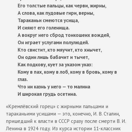
Его толстые пальцы, как черви, жирны,
А слова, как пудовые гири, верны,
Тараканьи смеются усища,
И сияют его голенища.
А вокруг него сброд тонкошеих вождей,
Он играет услугами полулюдей.
Кто свистит, кто мяучит, кто хнычет,
Он один лишь бабачит и тычет,
Как подкову, кует за указом указ:
Кому в пах, кому в лоб, кому в бровь, кому в
глаз.
Что ни казнь у него — то малина
И широкая грудь осетина.
«Кремлёвский горец» с жирными пальцами и
тараканьими усищами — это, конечно, И. В. Сталин,
пришедший к власти в СССР сразу после смерти В. И.
Ленина в 1924 году. Из курса истории 11-классник