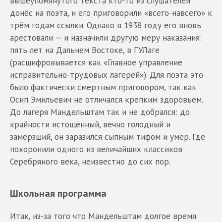
вышеупомянутого текста кто-то из слушателей
донёс на поэта, и его приговорили «всего-навсего» к
трём годам ссылки. Однако в 1938 году его вновь
арестовали — и назначили другую меру наказания:
пять лет на Дальнем Востоке, в ГУЛаге
(расшифровывается как «Главное управление
исправительно-трудовых лагерей»). Для поэта это
было фактически смертным приговором, так как
Осип Эмильевич не отличался крепким здоровьем.
До лагеря Мандельштам так и не добрался: до
крайности истощённый, вечно голодный и
замёрзший, он заразился сыпным тифом и умер. Где
похоронили одного из величайших классиков
Серебряного века, неизвестно до сих пор.
Школьная программа
Итак, из-за того что Мандельштам долгое время