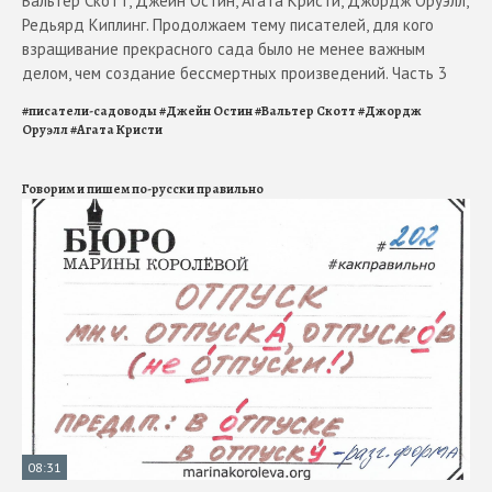
Вальтер Скотт, Джейн Остин, Агата Кристи, Джордж Оруэлл,
Редьярд Киплинг. Продолжаем тему писателей, для кого
взращивание прекрасного сада было не менее важным
делом, чем создание бессмертных произведений. Часть 3
#
писатели-садоводы
#
Джейн Остин
#
Вальтер Скотт
#
Джордж
Оруэлл
#
Агата Кристи
Говорим и пишем по-русски правильно
08:31