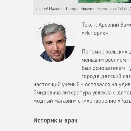
Сергей Малютин. Портрет Викентия Вересаева. 1919 г. / 
Текст: Арсений Зам
«Историк»
Потомок польских д
меньшим рвением – 
был основателем Ту
городе детский сад
настоящий ученый – оставался на уди
Смидовича литература увлекла с детс
модный магазин» стихотворение «Раздум
Историк и врач