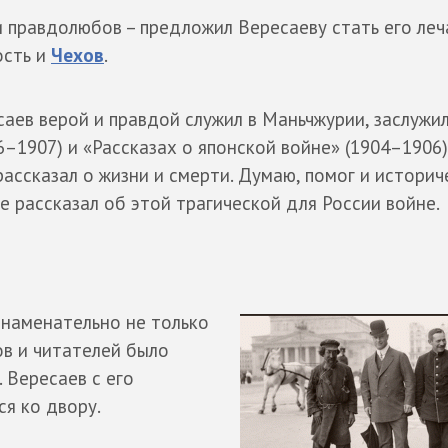
и правдолюбов – предложил Вересаеву стать его ле
ость и
Чехов
.
аев верой и правдой служил в Маньчжурии, заслужил
6–1907) и «Рассказах о японской войне» (1904–1906)
ассказал о жизни и смерти. Думаю, помог и историч
не рассказал об этой трагической для России войне.
знаменательно не только
ов и читателей было
 Вересаев с его
я ко двору.