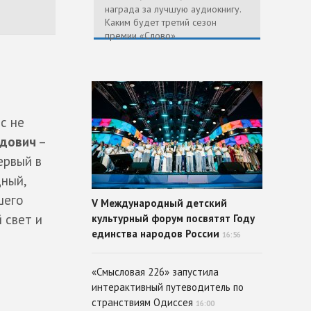
награда за лучшую аудиокнигу.
Каким будет третий сезон
премии «Слово»
с не
идович
–
ервый в
дный,
шего
V Международный детский
 свет и
культурный форум посвятят Году
единства народов России
16:56
«Смысловая 226» запустила
интерактивный путеводитель по
странствиям Одиссея
16:00