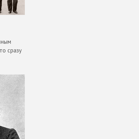
нным
то сразу