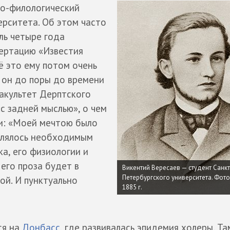
ко-филологический
ерситета. Об этом часто
ль четыре года
ертацию «Известия
ё это ему потом очень
 он до поры до времени
факультет Дерптского
«с задней мыслью», о чем
и: «Моей мечтою было
авлялось необходимым
а, его физиологии и
 его проза будет в
Викентий Вересаев — студент Санкт
Петербургского университета. Фото
ой. И пунктуально
1885 г.
ся на
Донбасс
, где развивалась эпидемия холеры. Та