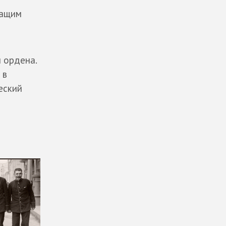
чащим
 ордена.
 в
еский