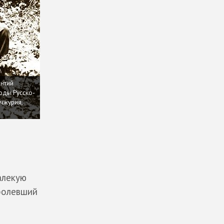
ентий
оды Русско-
чжурия,
алекую
болевший