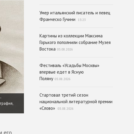
Умер итальянский писатель и певец
Франческо Гучини
15:23
Картины из коллекции Максима
Горького пополнили собрание Музея
Востока
05.08.2026
Фестиваль «Усадьбы Москвы»
впервые едет в Ясную
Поляну
05.08.2026
Стартовал третий сезон
-
национальной литературной премии
графия,
«Слово»
05.08.2026
м его,