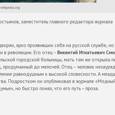
wikipedia.org
остьянов, заместитель главного редактора журнала
ворян, ярко проявивших себя на русской службе, но 
и в революции. Его отец –
Викентий Игнатьевич См
льской городской больницы, мать там же открыла п
, продуманный до мелочей. Отец – человек незауря
вление равнодушным к высокой словесности. А млад
тва. Подростком он опубликовал в журнале «Модный
ье», но быстро понял, что его путь – проза.