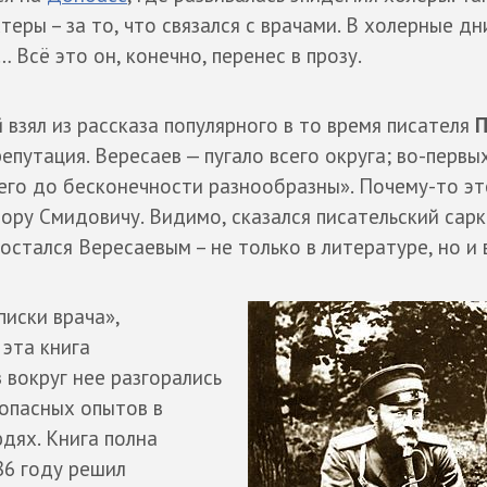
еры – за то, что связался с врачами. В холерные дн
Всё это он, конечно, перенес в прозу.
зял из рассказа популярного в то время писателя
П
епутация. Вересаев — пугало всего округа; во-первых
 его до бесконечности разнообразны». Почему-то эт
ору Смидовичу. Видимо, сказался писательский сарк
 остался Вересаевым – не только в литературе, но и 
иски врача»,
 эта книга
 вокруг нее разгорались
 опасных опытов в
дях. Книга полна
86 году решил