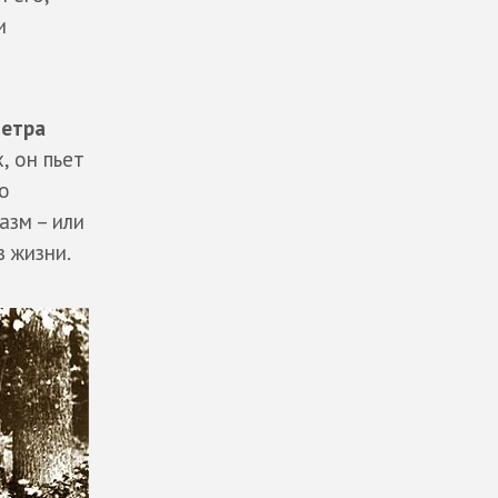
и
етра
, он пьет
о
азм – или
в жизни.