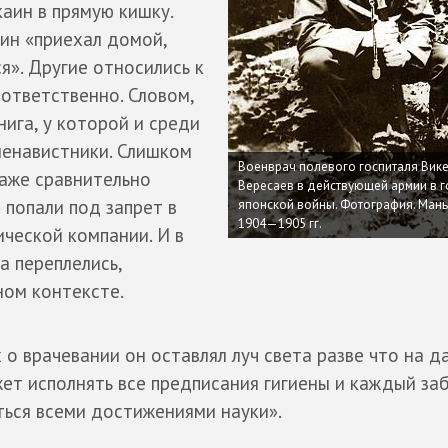
аин в прямую кишку.
ин «приехал домой,
ся». Другие относились к
ответственно. Словом,
нига, у которой и среди
 ненавистники. Слишком
Военврач полевого госпиталя Вик
Даже сравнительно
Вересаев в действующей армии в г
 попали под запрет в
японской войны. Фотография. Мань
1904—1905 гг.
ческой компании. И в
а переплелись,
ном контексте.
о врачевании он оставлял луч света разве что на д
ет исполнять все предписания гигиены и каждый за
ться всеми достижениями науки».