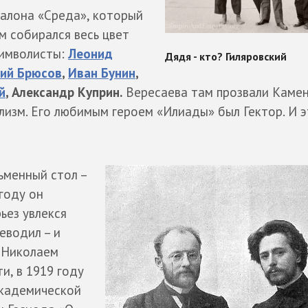
салона «Среда», который
м собирался весь цвет
символисты:
Леонид
ий Брюсов
,
Иван Бунин
,
й
, Александр Куприн.
Вересаева там прозвали Каме
изм. Его любимым героем «Илиады» был Гектор. И э
ьменный стол –
году он
рьез увлекся
еводил – и
с Николаем
и, в 1919 году
академической