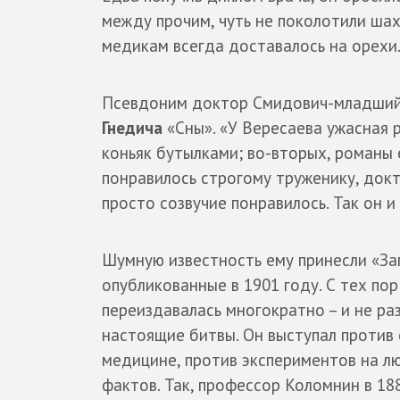
между прочим, чуть не поколотили шахт
медикам всегда доставалось на орехи… 
Псевдоним доктор Смидович-младший в
Гнедича
«Сны». «У Вересаева ужасная р
коньяк бутылками; во-вторых, романы
понравилось строгому труженику, докт
просто созвучие понравилось. Так он и
Шумную известность ему принесли «Зап
опубликованные в 1901 году. С тех пор
переиздавалась многократно – и не раз
настоящие битвы. Он выступал против
медицине, против экспериментов на лю
фактов. Так, профессор Коломнин в 18