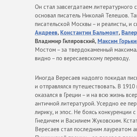
Он стал завсегдатаем литературного 
основал писатель Николай Телешов. Та
писательской Москвы – и реалисты, и 
Андреев
,
Константин Бальмонт
,
Валер
Владимир Гиляровский,
Максим Горьки
Мостом – за твердокаменный максимал
видно – по вересаевскому переводу.
Иногда Вересаев надолго покидал пис
и отправлялся путешествовать. В 1910 
оказался в Греции – и на всю жизнь все
античной литературой. Усердно ее пер
лирику, и эпос. Не боясь конкуренции 
Гнедичем и Василием Жуковским. Кстат
Вересаев стал последним лауреатом 