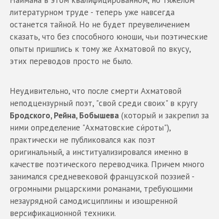
Наймана в этом квалифицированном, но тяжелом
литературном труде - теперь уже навсегда
останется тайной. Но не будет преувеличением
сказать, что без способного юноши, чьи поэтические
опыты пришлись к тому же Ахматовой по вкусу,
этих переводов просто не было.
Неудивительно, что после смерти Ахматовой
неподцензурный поэт, "свой среди своих" в кругу
Бродского, Рейна, Бобышева
(который и закрепил за
ними определение "Ахматовские си́роты"),
практически не публиковался как поэт
оригинальный, а институализировался именно в
качестве поэтического переводчика. Причем много
занимался средневековой французской поэзией -
огромными рыцарскими романами, требующими
незаурядной самодисциплины и изощренной
версификационной техники.