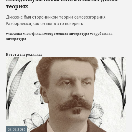
теориях
Диккенс был сторонником теории самовозгорания.
Разбираемся, как он мог в это поверить
#
читалка
#
нон-фикшн
#
современная литература
#
зарубежная
литература
В этот день родились
05.08.2026