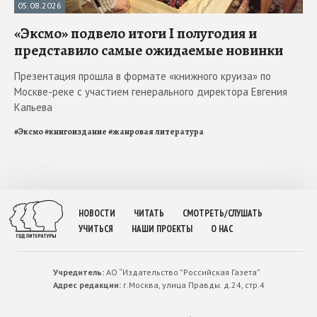
05.08.2026
«Эксмо» подвело итоги I полугодия и
представило самые ожидаемые новинки
Презентация прошла в формате «книжного круиза» по
Москве-реке с участием генерального директора Евгения
Капьева
#
Эксмо
#
книгоиздание
#
жанровая литература
НОВОСТИ
ЧИТАТЬ
СМОТРЕТЬ/СЛУШАТЬ
УЧИТЬСЯ
НАШИ ПРОЕКТЫ
О НАС
Учредитель:
АО “Издательство ”Российская Газета”
Адрес редакции:
г.Москва, улица Правды. д.24, стр.4