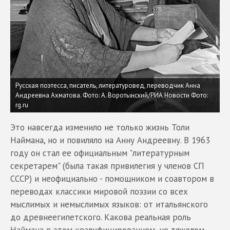
Русская поэтесса, писатель, литературовед, переводчик Анна
Андреевна Ахматова. Фото: А. Воротынский/РИА Новости
Фото:
rg.ru
Это навсегда изменило не только жизнь Толи
Наймана, но и повиляло на Анну Андреевну. В 1963
году он стал ее официальным "литературным
секретарем" (была такая привилегия у членов СП
СССР) и неофициально - помощником и соавтором в
переводах классики мировой поэзии со всех
мыслимых и немыслимых языков: от итальянского
до древнеегипетского. Какова реальная роль