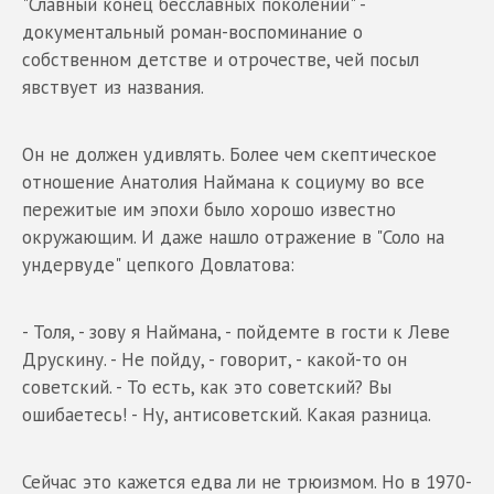
"Славный конец бесславных поколений" -
документальный роман-воспоминание о
собственном детстве и отрочестве, чей посыл
явствует из названия.
Он не должен удивлять. Более чем скептическое
отношение Анатолия Наймана к социуму во все
пережитые им эпохи было хорошо известно
окружающим. И даже нашло отражение в "Соло на
ундервуде" цепкого Довлатова:
- Толя, - зову я Наймана, - пойдемте в гости к Леве
Друскину. - Не пойду, - говорит, - какой-то он
советский. - То есть, как это советский? Вы
ошибаетесь! - Ну, антисоветский. Какая разница.
Сейчас это кажется едва ли не трюизмом. Но в 1970-