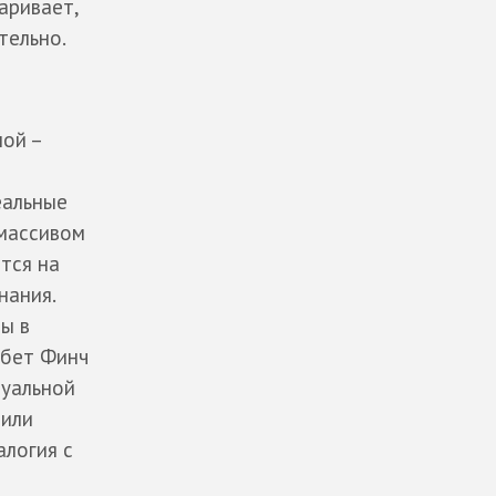
аривает,
тельно.
ой –
еальные
 массивом
тся на
нания.
ы в
абет Финч
дуальной
 или
алогия с