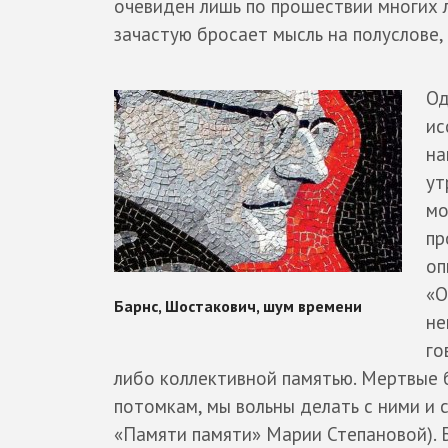
очевиден лишь по прошествии многих л
зачастую бросает мысль на полуслове,
Од
ис
на
ут
мо
пр
оп
«О
не
го
либо коллективной памятью. Мертвые б
потомкам, мы вольны делать с ними и с
«Памяти памяти» Марии Степановой). Б