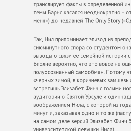
транслирует факты в определенной инт
темы Барнс касался неоднократно – от
меня») до недавней The Only Story («О
Так, Нил припоминает эпизод из препо
сиюминутного спора со студентом она
выводы о связи ее семейной истории с
Вполне вероятно, что это вовсе не ош
полуосознанный самообман. Потому что
«черных зимой, в коричневых замшевых
встретишь Элизабет Финч с голыми ног
аудитории о Святой Урсуле и одиннадц
воображением Нила, с которой из года
минут и, заказывая одно и то же (паст
на самом деле версий Элизабет Финч б
университетской девушки Нила).