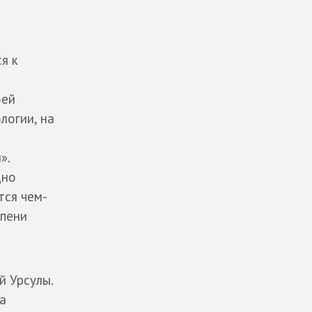
я к
оей
логии, на
».
дно
тся чем-
епени
й Урсулы.
а