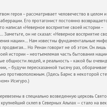
твом героя – рассматривает человечество в целом и
беррации. Его протагонист постоянно возвращаетс
то написал «Неверное восприятие своей истории –
 Заметьте, он не сказал: «Неверное восприятие св
ления нации»… Нам известны фундаментальные мифо
 продвигая… Но Ренан говорит не об этом. Он лишь
оей истории – неотъемлемая часть бытования нации
е общности людей, и реальность – какой бы очеви
нии, – будучи пересказанной тысячу раз, оборачивае
но противоположным. (Здесь Барнс в некоторой ст
ном» Исигуро.)
перевезены в специально возведенную церковь Свято
крупнейший склеп в Северных Альпах — стало на век