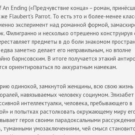
of An Ending («Предчувствие конца» – роман, принёсш
же Flaubert’s Parrot. То есть это и более-менее кла
еменно эксперимент над романной формой, замаски
рк. Филигранно и несколько отрешенно конструируя 
переставляет предметы в до боли знакомом простра
едва заметно делает его неправильным, но вполне
йно барнсовским. В итоге получается этакий антиро
тся ориентироваться по аккуратным намекам.
орию одинокой, замкнутой женщины, всю свою жизнь
оралей, навязываемых человеку социумом. Элизабет
ссивной интеллектуалки, человека, пребывающего в
ой» и попытках растолковать окружающему миру ег
вывает героя своими парадоксальными рассуждения
, туманными умозаключениями, чей смысл становит