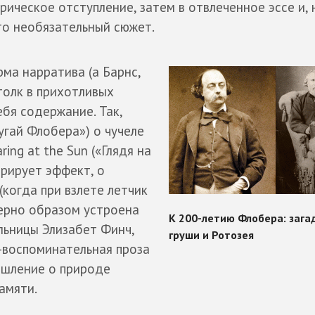
рическое отступление, затем в отвлеченное эссе и, 
то необязательный сюжет.
рма нарратива (а Барнс,
толк в прихотливых
бя содержание. Так,
пугай Флобера») о чучеле
ring at the Sun («Глядя на
трирует эффект, о
(когда при взлете летчик
ерно образом устроена
ьницы Элизабет Финч,
-воспоминательная проза
ышление о природе
амяти.