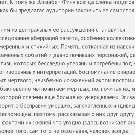
ет. К тому же Элизабет Финч всегда слегка недогов
 как бы предлагая аудитории закончить ее самостоя
ним из центральных ее рассуждений становится
следование аберраций памяти, особенно коллективн
меренных и стихийных. Память, сотканная из навеки
раченных событий и давно почивших персонажей, р
тивы которых бесследно утеряны и погребены под
отиворечивых интерпретаций. Воспоминание опирае
ыт мертвого, неизбежно искаженный актом воспоми
быкновенно мы почитаем мертвых, но, почитая их, м
которой степени еще больше их умерщвляем». Элиз
ворит о бесправии умерших, запечатленных индиви
еспомощны, поэтому, рассказывая о них друг другу
 фактами их жизней что угодно (здесь возникает ан
олее того, сам того не осознавая, человек всегда