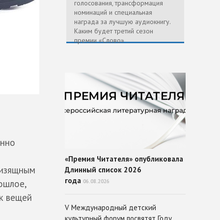
голосования, трансформация
номинаций и специальная
награда за лучшую аудиокнигу.
Каким будет третий сезон
премии «Слово»
енно
и
«Премия Читателя» опубликовала
 изящным
Длинный список 2026
года
ошлое,
06.08.2026
к вещей
V Международный детский
культурный форум посвятят Году