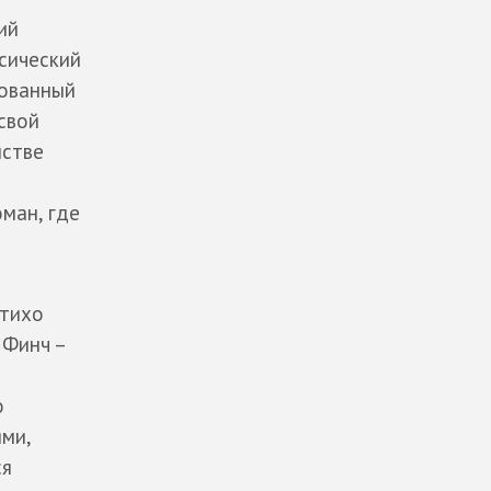
ий
ссический
рованный
свой
нстве
ман, где
 тихо
 Финч –
о
ми,
ся