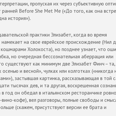
ерпретации, пропуская их через субъективную опти
 ранней Before She Met Me («До того, как она встр
дна история»).
давательской практики Элизабет, когда во время
 намекает на свое еврейское происхождение (Нил 
 кошмарами Холокоста), но позднее узнает, что оши
ибка, но очередная бессознательная аберрация или
 существуют как минимум две Элизабет Финч – та, 
 осенью и весной», чулках или колготках («никогда 
ами»), застывшая картинка, рассказывающая в той 
ати тысячах дев, и та другая, воскрешенная сознан
 в год он обедал в итальянском ресторанчике ровно
у-вино-кофе), вел разговоры, полные свободы и смыс
ольше (скажем, присутствуют версии ее брата и