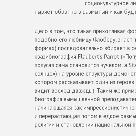
социокультурное ли
ныряет обратно в размытый и как буд
Дело в том, что такая прихотливая фо
подобно его любимцу Флоберу, знает 
формах) последовательно вбирает в се
квазибиография Flaubert’s Parrot («По
попугая сама становится чучелом, а Sta
солнце») на уровне структуры демонс
котором рассказывает один из героев 
видит восход дважды). Таким же прим
биография вымышленной преподавател
начинающаяся как импрессионистично
и перерастающая потом в едкое разм
религии и становлении национальной п