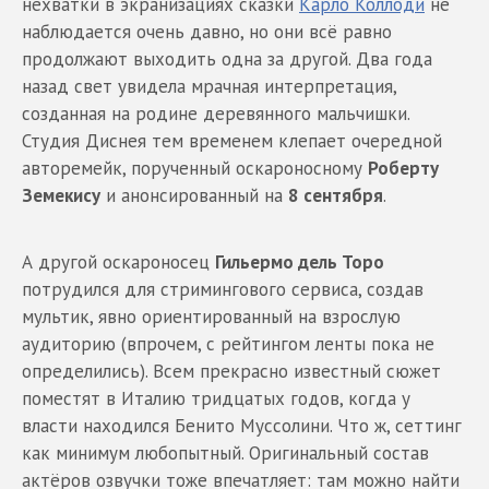
нехватки в экранизациях сказки
Карло Коллоди
не
наблюдается очень давно, но они всё равно
продолжают выходить одна за другой. Два года
назад свет увидела мрачная интерпретация,
созданная на родине деревянного мальчишки.
Студия Диснея тем временем клепает очередной
авторемейк, порученный оскароносному
Роберту
Земекису
и анонсированный на
8 сентября
.
А другой оскароносец
Гильермо дель Торо
потрудился для стримингового сервиса, создав
мультик, явно ориентированный на взрослую
аудиторию (впрочем, с рейтингом ленты пока не
определились). Всем прекрасно известный сюжет
поместят в Италию тридцатых годов, когда у
власти находился Бенито Муссолини. Что ж, сеттинг
как минимум любопытный. Оригинальный состав
актёров озвучки тоже впечатляет: там можно найти