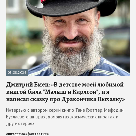
05.08.2026
Дмитрий Емец: «В детстве моей любимой
книгой была "Малыш и Карлсон", и я
написал сказку про Дракончика Пыхалку»
Интервью с автором серий книг о Тане Гроттер, Мефодии
Буслаеве, о шнырах, домовятах, космических пиратах и
других героях
#
интервью
#
фантастика