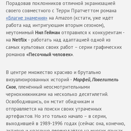
Порадовав поклонников отличной экранизацией
своего совместного с Терри Пратчеттом романа
«Благие знамения»
на Amazon (кстати, уже идёт
работа над интригующим вторым сезоном),
неутомимый
Нил Гейман
отправился к конкурентам -
на
Netflix
- работать над адаптацией одной из
самых культовых своих работ – серии графических
романов
«Песочный человек»
.
В центре множество красиво и брутально
визуализированных историй -
Морфей, Повелитель
Снов
, пленённый неосмотрительными
чернокнижниками на несколько десятилетий.
Освободившись, он мстит обидчикам и
отправляется на поиски своих утраченных
артефактов. Но это только начало – в серии,
выходившей в 1989-1996 годах (сейчас она, конечно,
активно и красочно переиздаётся на многих языках,