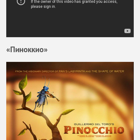
«Пиноккио»