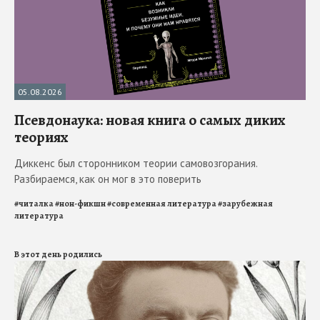
05.08.2026
Псевдонаука: новая книга о самых диких
теориях
Диккенс был сторонником теории самовозгорания.
Разбираемся, как он мог в это поверить
#
читалка
#
нон-фикшн
#
современная литература
#
зарубежная
литература
В этот день родились