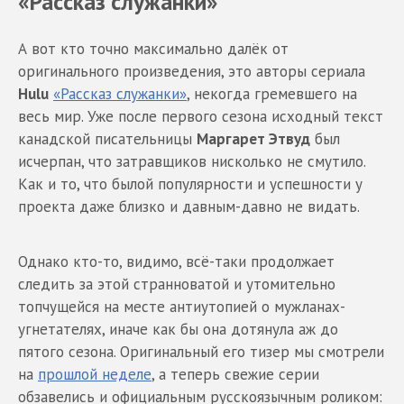
«Рассказ служанки»
А вот кто точно максимально далёк от
оригинального произведения, это авторы сериала
Hulu
«Рассказ служанки»
, некогда гремевшего на
весь мир. Уже после первого сезона исходный текст
канадской писательницы
Маргарет Этвуд
был
исчерпан, что затравщиков нисколько не смутило.
Как и то, что былой популярности и успешности у
проекта даже близко и давным-давно не видать.
Однако кто-то, видимо, всё-таки продолжает
следить за этой странноватой и утомительно
топчущейся на месте антиутопией о мужланах-
угнетателях, иначе как бы она дотянула аж до
пятого сезона. Оригинальный его тизер мы смотрели
на
прошлой неделе
, а теперь свежие серии
обзавелись и официальным русскоязычным роликом: