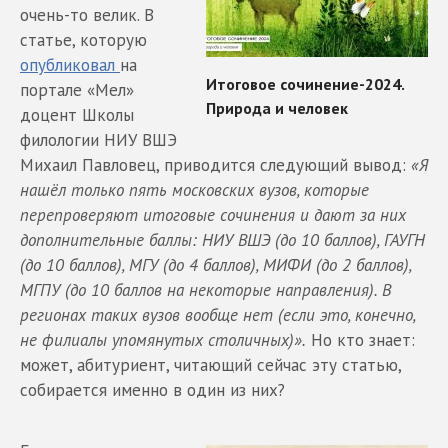
очень-то велик. В
статье, которую
опубликовал
на
портале «Мел»
доцент Школы
филологии НИУ ВШЭ
Михаил Павловец, приводится следующий вывод:
«Я
нашёл только пять московских вузов, которые
перепроверяют итоговые сочинения и дают за них
дополнительные баллы: НИУ ВШЭ (до 10 баллов), ГАУГН
(до 10 баллов), МГУ (до 4 баллов), МИФИ (до 2 баллов),
МГПУ (до 10 баллов на некоторые направления). В
регионах таких вузов вообще нет (если это, конечно,
не филиалы упомянутых столичных)».
Но кто знает:
может, абитуриент, читающий сейчас эту статью,
собирается именно в один из них?