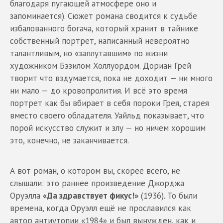
благодаря пугающей атмосфере оно и
запоминается). Сюжет романа сводится к судьбе
избалованного богача, который хранит в тайнике
собственный портрет, написанный невероятно
талантливым, но «заплутавшим» по жизни
художником Бэзилом Холлуордом. Дориан Грей
творит что вздумается, пока не доходит — ни много
ни мало — до кровопролития. И всё это время
портрет как бы вбирает в себя пороки Грея, старея
вместо своего обладателя. Уайльд показывает, что
порой искусство служит и злу — но ничем хорошим
это, конечно, не заканчивается.
А вот роман, о котором вы, скорее всего, не
слышали: это раннее произведение Джорджа
Оруэлла
«Да здравствует фикус!»
(1936). То были
времена, когда Оруэлл ещё не прославился как
автор антиутопии «1984» и был вынужден, как и