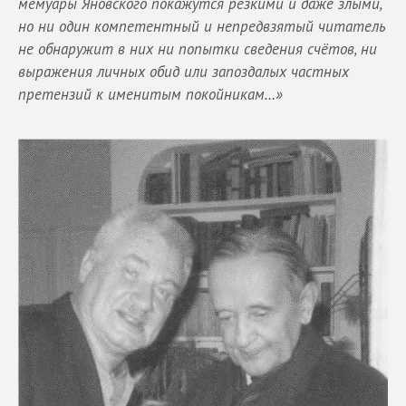
мемуары Яновского покажутся резкими и даже злыми,
но ни один компетентный и непредвзятый читатель
не обнаружит в них ни попытки сведения счётов, ни
выражения личных обид или запоздалых частных
претензий к именитым покойникам…»