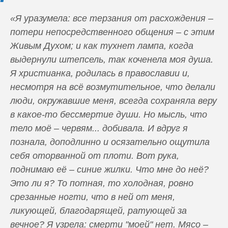
«Я уразумела: все терзания от расхождения –
потери непосредственного общения – с этим
Живым Духом; и как тухнет лампа, когда
выдернули штепсель, так коченела моя душа.
Я христианка, родилась в православии и,
несмотря на всё возмутительное, что делали
люди, окружавшие меня, всегда сохраняла веру
в какое-то бессмертие души. Но мысль, что
тело моё – червям... добивала. И вдруг я
познала, доподлинно и осязательно ощутила
себя оторванной от плоти. Вот рука,
поднимаю её – синие жилки. Что мне до неё?
Это ли я? То потная, то холодная, ровно
срезанные ногти, что в ней от меня,
ликующей, благодарящей, ратующей за
вечное? Я узрела: смерти "моей" нет. Мясо –