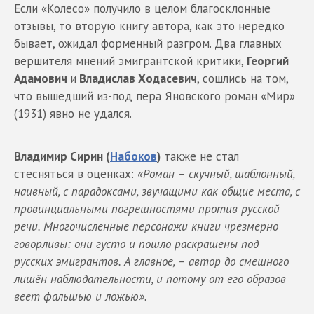
Если «Колесо» получило в целом благосклонные
отзывы, то вторую книгу автора, как это нередко
бывает, ожидал форменный разгром. Два главных
вершителя мнений эмигрантской критики,
Георгий
Адамович
и
Владислав Ходасевич
, сошлись на том,
что вышедший из-под пера Яновского роман «Мир»
(1931) явно не удался.
Владимир Сирин (
Набоков
)
также не стал
стесняться в оценках:
«Роман – скучный, шаблонный,
наивный, с парадоксами, звучащими как общие места, с
провинциальными погрешностями против русской
речи. Многочисленные персонажи книги чрезмерно
говорливы: они густо и пошло раскрашены под
русских эмигрантов. А главное, – автор до смешного
лишён наблюдательности, и потому от его образов
веет фальшью и ложью».