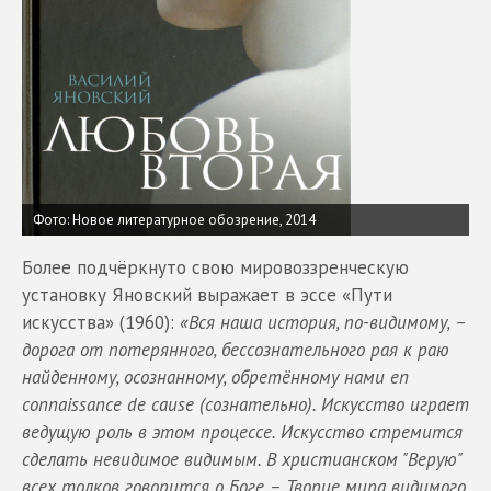
Фото: Новое литературное обозрение, 2014
Более подчёркнуто свою мировоззренческую
установку Яновский выражает в эссе «Пути
искусства» (1960):
«Вся наша история, по-видимому, –
дорога от потерянного, бессознательного рая к раю
найденному, осознанному, обретённому нами en
connaissance de cause (сознательно). Искусство играет
ведущую роль в этом процессе. Искусство стремится
сделать невидимое видимым. В христианском "Верую"
всех толков говорится о Боге – Творце мира видимого