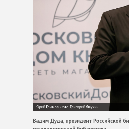
Юрий Грымов Фото: Григорий Яшухин
Вадим Дуда, президент Российской б
государственной библиотеки