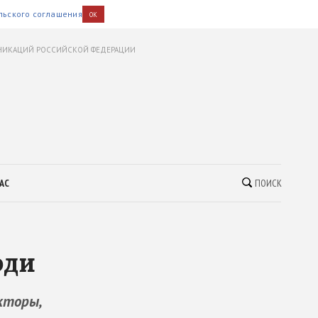
льского соглашения
OK
УНИКАЦИЙ РОССИЙСКОЙ ФЕДЕРАЦИИ
АС
ПОИСК
юди
кторы,