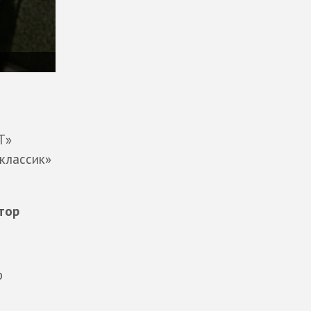
Т»
классик»
тор
р