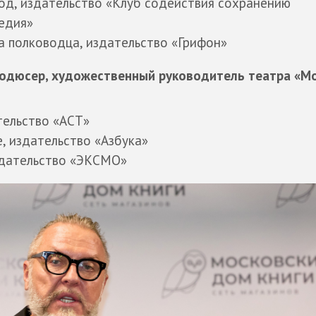
код, издательство «Клуб содействия сохранению
ледия»
а полководца, издательство «Грифон»
продюсер, художественный руководитель театра «М
тельство «АСТ»
, издательство «Азбука»
здательство «ЭКСМО»