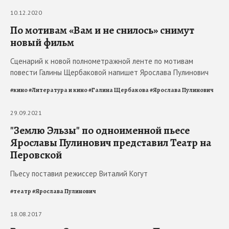
10.12.2020
По мотивам «Вам и не снилось» снимут
новый фильм
Сценарий к новой полнометражной ленте по мотивам
повести Галины Щербаковой напишет Ярослава Пулинович
#
кино
#
Литература и кино
#
Галина Щербакова
#
Ярослава Пулинович
29.09.2021
"Землю Эльзы" по одноименной пьесе
Ярославы Пулинович представил Театр на
Перовской
Пьесу поставил режиссер Виталий Когут
#
театр
#
Ярослава Пулинович
18.08.2017