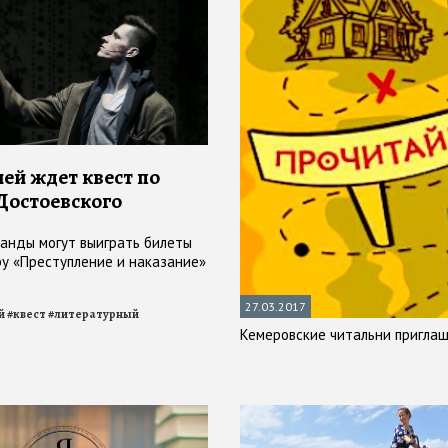
ей ждет квест по
Достоевского
анды могут выиграть билеты
ру «Преступление и наказание»
27.03.2017
й
#
квест
#
литературный
Кемеровские читальни пригла