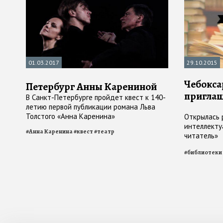
01.03.2017
29.10.2015
Чебокса
Петербург Анны Карениной
приглаш
В Санкт-Петербурге пройдет квест к 140-
летию первой публикации романа Льва
Толстого «Анна Каренина»
Открылась 
интеллекту
#
Анна Каренина
#
квест
#
театр
читатель»
#
библиотеки