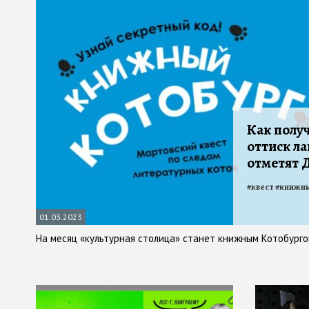
Как полу
оттиск ла
отметят 
#
квест
#
книжны
01.03.2023
На месяц «культурная столица» станет книжным Котобург