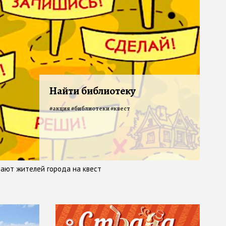
Найти библиотеку
#
акция
#
библиотеки
#
квест
шают жителей города на квест