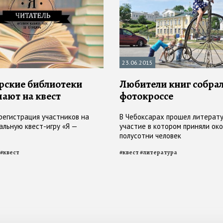
23.06.2015
рские библиотеки
Любители книг собрал
ают на квест
фотокроссе
регистрация участников на
В Чебоксарах прошел литерату
альную квест-игру «Я —
участие в котором приняли ок
полусотни человек
#
квест
#
квест
#
литература