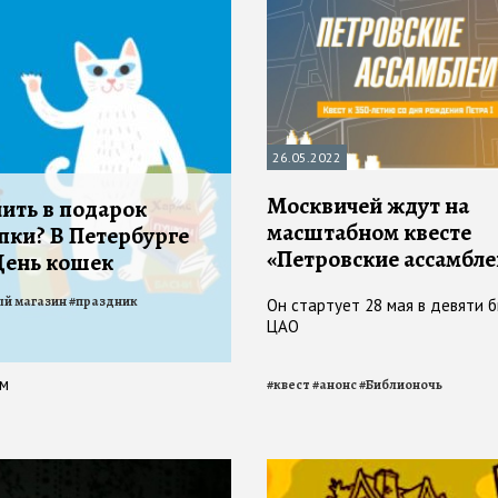
26.05.2022
Москвичей ждут на
чить в подарок
масштабном квесте
пки? В Петербурге
«Петровские ассамбле
День кошек
й магазин
#
праздник
Он стартует 28 мая в девяти 
ЦАО
ом
#
квест
#
анонс
#
Библионочь