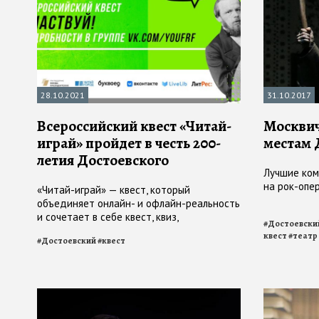
28.10.2021
31.10.2017
Всероссийский квест «Читай-
Москвич
играй» пройдет в честь 200-
местам 
летия Достоевского
Лучшие ком
на рок-опе
«Читай-играй» — квест, который
объединяет онлайн- и офлайн-реальность
и сочетает в себе квест, квиз,
#
Достоевски
взаимодействие с городской средой,
квест
#
театр
#
Достоевский
#
квест
пространством книжных магазинов и
библиотек