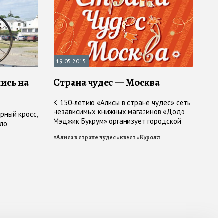
19.05.2015
ись на
Страна чудес — Москва
К 150-летию «Алисы в стране чудес» сеть
независимых книжных магазинов «Додо
рный кросс,
Мэджик Букрум» организует городской
оло
квест по историческому центру столицы
#
Алиса в стране чудес
#
квест
#
Кэролл